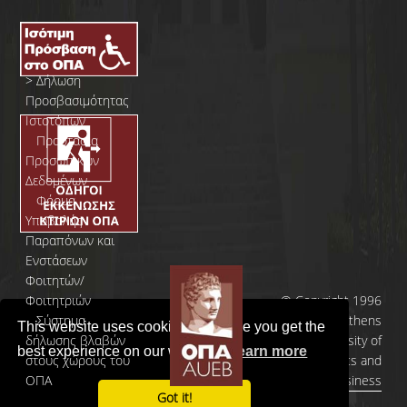
>
Δήλωση
Προσβασιμότητας
Ιστοτόπων
>
Προστασία
Προσωπικών
Δεδομένων
>
Φόρμα
Yποβολής
Παραπόνων και
Ενστάσεων
Φοιτητών/
Φοιτητριών
© Copyright 1996
>
Σύστημα
- 2026 | Athens
This website uses cookies to ensure you get the
δήλωσης βλαβών
University of
best experience on our website.
Learn more
στους χώρους του
Economics and
ΟΠΑ
Business
Got it!