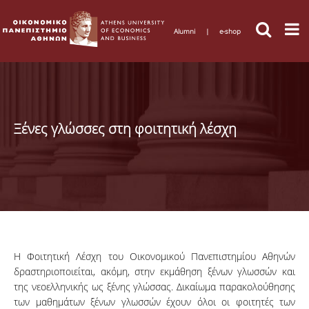
Alumni
|
e-shop
Ξένες γλώσσες στη φοιτητική λέσχη
Η Φοιτητική Λέσχη του Οικονομικού Πανεπιστημίου Αθηνών
δραστηριοποιείται, ακόμη, στην εκμάθηση ξένων γλωσσών και
της νεοελληνικής ως ξένης γλώσσας. Δικαίωμα παρακολούθησης
των μαθημάτων ξένων γλωσσών έχουν όλοι οι φοιτητές των