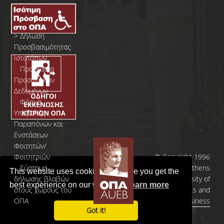
>
Δήλωση
Προσβασιμότητας
Ιστοτόπων
>
Προστασία
Προσωπικών
Δεδομένων
>
Φόρμα
Yποβολής
Παραπόνων και
Ενστάσεων
Φοιτητών/
Φοιτητριών
© Copyright 1996
>
Σύστημα
- 2026 | Athens
This website uses cookies to ensure you get the
δήλωσης βλαβών
University of
best experience on our website.
Learn more
στους χώρους του
Economics and
ΟΠΑ
Business
Got it!