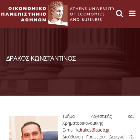
ΔΡΑΚΟΣ ΚΩΝΣΤΑΝΤΙΝΟΣ
Τμήμα Λογιστικής και
Χρηματοοικονομικής
E-mail:
kdrakos@aueb.gr
Διεύθυνση Γραφείου: Δεριγνύ 12,