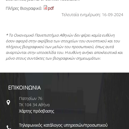
Πλήρες Βιογραφικό:
pdf
Τελευταία ενημέρωση: 16-09-2024
* Το Οικονομικό Πανεπιστήμιο Αθηνών δεν φέρει καμία ευθύνη
όσον αφορά στην ακρίβεια των στοιχείων του συνοπτικού και του
πλήρους βιογραφικού των μελών του προσωπικού, όπως αυτά
αναρτώνται στην ιστοσελίδα του. Η ευθύνη ανήκει αποκλειστικά και
μόνο στους συντάκτες των βιογραφικών σημειωμάτων.
ΕΠΙΚΟΙΝΩΝΙΑ
Πατησίων 76
ΤΚ 104 34 Αθήνα
Χάρτης πρόσβασης
Τηλεφωνικός κατάλογος υπηρεσιών/προσωπικού