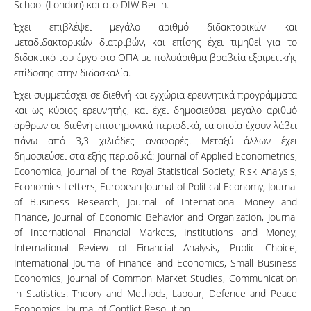
School (London) και στο DIW Berlin.
Έχει επιβλέψει μεγάλο αριθμό διδακτορικών και
μεταδιδακτορικών διατριβών, και επίσης έχει τιμηθεί για το
διδακτικό του έργο στο ΟΠΑ με πολυάριθμα βραβεία εξαιρετικής
επίδοσης στην διδασκαλία.
Έχει συμμετάσχει σε διεθνή και εγχώρια ερευνητικά προγράμματα
και ως κύριος ερευνητής, και έχει δημοσιεύσει μεγάλο αριθμό
άρθρων σε διεθνή επιστημονικά περιοδικά, τα οποία έχουν λάβει
πάνω από 3,3 χιλιάδες αναφορές. Μεταξύ άλλων έχει
δημοσιεύσει στα εξής περιοδικά: Journal of Applied Econometrics,
Economica, Journal of the Royal Statistical Society, Risk Analysis,
Economics Letters, European Journal of Political Economy, Journal
of Business Research, Journal of International Money and
Finance, Journal of Economic Behavior and Organization, Journal
of International Financial Markets, Institutions and Money,
International Review of Financial Analysis, Public Choice,
International Journal of Finance and Economics, Small Business
Economics, Journal of Common Market Studies, Communication
in Statistics: Theory and Methods, Labour, Defence and Peace
Economics, Journal of Conflict Resolution.