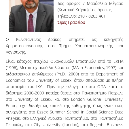
6ος όροφος / Μαράσλειο Μέγαρο
(Κεντρικό Κτήριο) 1ος όροφος
Τηλέφωνο: 210 - 8203 461
Ώρες Γραφείου
Ο Κωνσταντίνος Δράκος υπηρετεί ως καθηγητής
Χρηματοοικονομικής στο Τμήμα Χρηματοοικονομικής και
Λογιστικής.
Είναι κάτοχος πτυχίου Οικονομικών Επιστημών από το ΕΚΠΑ
(1996), Μεταπτυχιακού Διπλώματος (MA in Economics, 1997) και
Διδακτορικού Διπλώματος (Ph.D., 2000) από το Department of
Economics του University of Essex, όπου σπούδασε με πλήρη
υποτροφία του ΙΚΥ. Πριν την εκλογή του στο ΟΠΑ, κατά το
διάστημα 2000-2009 κατείχε θέσεις στο Πανεπιστήμιο Πατρών,
στο University of Essex, και στο London Guildhall University.
Επίσης έχει διδάξει ως επισκέπτης καθηγητής ή ως εξωτερικός
συνεργάτης στο Essex Summer School in Social Science Data
Analysis, στο Ελληνικό Ανοικτό Πανεπιστήμιο, στο Πανεπιστήμιο
Πειραιώς, στο City University (London), στο Regents Business