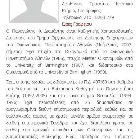
Διεύθυνση Γραφείου: Κεντρικό
Κτήριο, 1ος όροφος
Τηλέφωνο: 210 - 8203 279
Ώρες Γραφείου
Ο Παναγιώτης Φ. Διαμάντης είναι Καθηγητής Χρηματοδοτικής
Διοίκησης στο Τμήμα Οργάνωσης και Διοίκησης Επιχειρήσεων
του Οικονομικού Πανεπιστημίου Αθηνών (Νοέμβριος 2007-
σήμερα). Έχει πτυχίο στα Οικονομικά από το Οικονομικό
Πανεπιστήμιο Αθηνών (1986), πτυχίο Master Οικονομικών από
το University of Birmingham (1987) και διδακτορικό στα
Οικονομικά από το University of Birmingham (1990).
Έχει, επίσης, διδάξει ως διδάσκων με το Π.Δ. 407/80 στη βαθμίδα
του Λέκτορα και του Επίκουρου Καθηγητή στο Πανεπιστήμιο
Κρήτης (1992-2005) και στο Πανεπιστήμιο Θεσσαλίας (1994-
1996). Έχει περισσότερες από 25 δημοσιεύσεις σε
αναγνωρισμένα διεθνή επιστημονικά περιοδικά, καθώς και σε
συλλογικούς τόμους με κριτές, μεγάλο αριθμό συμμετοχών σε
διεθνή επιστημονικά Συνέδρια και έχει διατελέσει κριτής σε
διεθνή επιστημονικά περιοδικά των Οικονομικών και της
Χρηματοδοτικής Διοίκησης. Είναι Πρόεδρος του Τμήματος