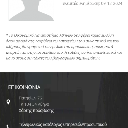
Τελευταία ενημέρωση: 09-12-2024
* Το Οικονομικό Πανεπιστήμιο Αθηνών δεν φέρει καμία ευθύνη
όσον αφορά στην ακρίβεια των στοιχείων του συνοπτικού και του
πλήρους βιογραφικού των μελών του προσωπικού, όπως αυτά
αναρτώνται στην ιστοσελίδα του. Η ευθύνη ανήκει αποκλειστικά και
μόνο στους συντάκτες των βιογραφικών σημειωμάτων.
ΕΠΙΚΟΙΝΩΝΙΑ
Πατησίων 76
ΤΚ 104 34 Αθήνα
Χάρτης πρόσβασης
Τηλεφωνικός κατάλογος υπηρεσιών/προσωπικού