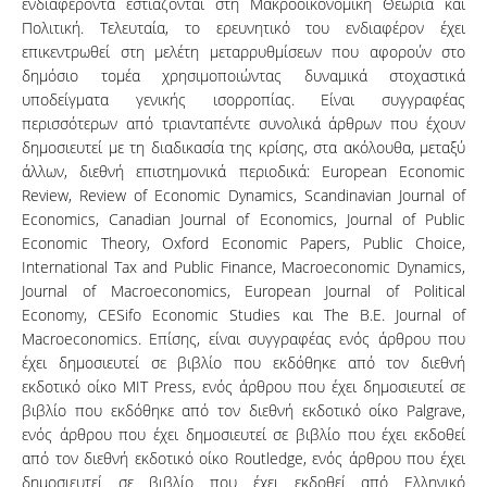
ενδιαφέροντα εστιάζονται στη Μακροοικονομική Θεωρία και
Πολιτική. Τελευταία, το ερευνητικό του ενδιαφέρον έχει
επικεντρωθεί στη μελέτη μεταρρυθμίσεων που αφορούν στο
δημόσιο τομέα χρησιμοποιώντας δυναμικά στοχαστικά
υποδείγματα γενικής ισορροπίας. Είναι συγγραφέας
περισσότερων από τριανταπέντε συνολικά άρθρων που έχουν
δημοσιευτεί με τη διαδικασία της κρίσης, στα ακόλουθα, μεταξύ
άλλων, διεθνή επιστημονικά περιοδικά: European Economic
Review, Review of Economic Dynamics, Scandinavian Journal of
Economics, Canadian Journal of Economics, Journal of Public
Economic Theory, Oxford Economic Papers, Public Choice,
International Tax and Public Finance, Macroeconomic Dynamics,
Journal of Macroeconomics, European Journal of Political
Economy, CESifo Economic Studies και The B.E. Journal of
Macroeconomics. Επίσης, είναι συγγραφέας ενός άρθρου που
έχει δημοσιευτεί σε βιβλίο που εκδόθηκε από τον διεθνή
εκδοτικό οίκο MIT Press, ενός άρθρου που έχει δημοσιευτεί σε
βιβλίο που εκδόθηκε από τον διεθνή εκδοτικό οίκο Palgrave,
ενός άρθρου που έχει δημοσιευτεί σε βιβλίο που έχει εκδοθεί
από τον διεθνή εκδοτικό οίκο Routledge, ενός άρθρου που έχει
δημοσιευτεί σε βιβλίο που έχει εκδοθεί από Ελληνικό