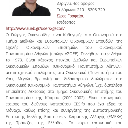
Δεριγνύ, 4ος όροφος
Τηλέφωνο: 210 - 8203 729
Ώρες Γραφείου
Ιστότοπος:
http://www.aueb.gr/users/gecon/
Ο Γιώργος Οικονομίδης είναι Καθηγητής στα Οικονομικά στο
Τμήμα Διεθνών και Ευρωπαϊκών Οικονομικών Σπουδών, της
Σχολής Οικονομικών Επιστημών, του Οικονομικού
Πανεπιστημίου Αθηνών (πρώην ΑΣΟΕΕ). Γεννήθηκε στην Αθήνα
το 1973. Είναι κάτοχος πτυχίου Διεθνών και Ευρωπαϊκών
Οικονομικών Σπουδών (Οικονομικό Πανεπιστήμιο Αθηνών),
μεταπτυχιακού διπλώματος στα Οικονομικά (Πανεπιστήμιο του
York, Μεγάλη Βρετανία) και διδακτορικού διπλώματος στα
Οικονομικά (Οικονομικό Πανεπιστήμιο Αθηνών). Έχει διατελέσει
Επισκέπτης Λέκτορας στο Τμήμα Οικονομικής Επιστήμης του
Πανεπιστημίου της Κύπρου (2001-2002). Είναι ερευνητικός
εταίρος του διεθνούς Ινστιτούτου CESifo που έχει έδρα το
Μόναχο, καθώς επίσης και συνεργάτης της Διεπιστημονικής
Επιτροπής Μελέτης Επιπτώσεων Κλιματικής Αλλαγής (ΕΜΕΚΑ)
της Τράπεζας της Ελλάδος. Τα κύρια ερευνητικά του