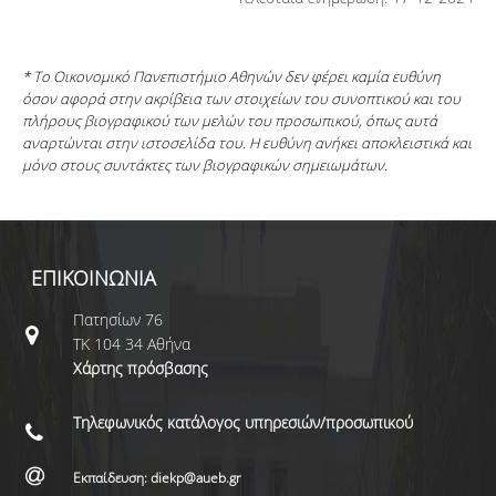
* Το Οικονομικό Πανεπιστήμιο Αθηνών δεν φέρει καμία ευθύνη
όσον αφορά στην ακρίβεια των στοιχείων του συνοπτικού και του
πλήρους βιογραφικού των μελών του προσωπικού, όπως αυτά
αναρτώνται στην ιστοσελίδα του. Η ευθύνη ανήκει αποκλειστικά και
μόνο στους συντάκτες των βιογραφικών σημειωμάτων.
ΕΠΙΚΟΙΝΩΝΙΑ
Πατησίων 76
ΤΚ 104 34 Αθήνα
Χάρτης πρόσβασης
Τηλεφωνικός κατάλογος υπηρεσιών/προσωπικού
Εκπαίδευση: diekp@aueb.gr