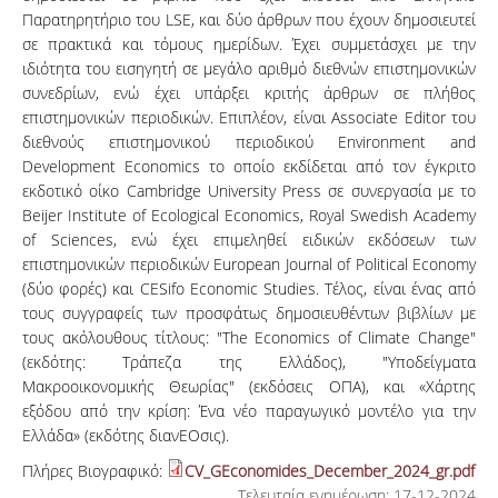
Παρατηρητήριο του LSE, και δύο άρθρων που έχουν δημοσιευτεί
σε πρακτικά και τόμους ημερίδων. Έχει συμμετάσχει με την
ιδιότητα του εισηγητή σε μεγάλο αριθμό διεθνών επιστημονικών
συνεδρίων, ενώ έχει υπάρξει κριτής άρθρων σε πλήθος
επιστημονικών περιοδικών. Επιπλέον, είναι Associate Editor του
διεθνούς επιστημονικού περιοδικού Environment and
Development Economics το οποίο εκδίδεται από τον έγκριτο
εκδοτικό οίκο Cambridge University Press σε συνεργασία με το
Beijer Institute of Ecological Economics, Royal Swedish Academy
of Sciences, ενώ έχει επιμεληθεί ειδικών εκδόσεων των
επιστημονικών περιοδικών European Journal of Political Economy
(δύο φορές) και CESifo Economic Studies. Τέλος, είναι ένας από
τους συγγραφείς των προσφάτως δημοσιευθέντων βιβλίων με
τους ακόλουθους τίτλους: "The Economics of Climate Change"
(εκδότης: Τράπεζα της Ελλάδος), "Υποδείγματα
Μακροοικονομικής Θεωρίας" (εκδόσεις ΟΠΑ), και «Χάρτης
εξόδου από την κρίση: Ένα νέο παραγωγικό μοντέλο για την
Ελλάδα» (εκδότης διανΕΟσις).
Πλήρες Βιογραφικό:
CV_GEconomides_December_2024_gr.pdf
Τελευταία ενημέρωση: 17-12-2024