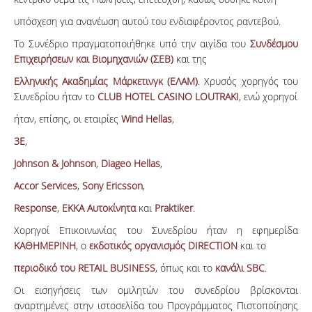
υπόσχεση για ανανέωση αυτού του ενδιαφέροντος ραντεβού.
Το Συνέδριο πραγματοποιήθηκε υπό την αιγίδα του
Συνδέσμου
Επιχειρήσεων και Βιομηχανιών (ΣΕΒ)
και της
Ελληνικής Ακαδημίας Μάρκετινγκ (ΕΛΑΜ)
. Χρυσός χορηγός του
Συνεδρίου ήταν το
CLUB HOTEL CASINO LOUTRAKI
, ενώ χορηγοί
ήταν, επίσης, οι εταιρίες
Wind Hellas
,
3Ε
,
Johnson & Johnson
,
Diageo Hellas
,
Accor Services
,
Sony Ericsson
,
Response
,
ΕΚΚΑ Αυτοκίνητα
και
Praktiker
.
Χορηγοί Επικοινωνίας του Συνεδρίου ήταν η εφημερίδα
ΚΑΘΗΜΕΡΙΝΗ
, ο
εκδοτικός οργανισμός DIRECTION
και το
περιοδικό του RETAIL BUSINESS
, όπως και το
κανάλι SBC
.
Οι εισηγήσεις των ομιλητών του συνεδρίου βρίσκονται
αναρτημένες στην ιστοσελίδα του Προγράμματος Πιστοποίησης