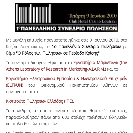
Με μεγάλη επιτυχία πραγματοποιήθηκε στις 9 Ιουνίου 2010, στο
Καζίνο Λουτρακίου, το
1ο Πανελλήνιο Συνέδριο Πωλήσεων
με
θέμα
"Ο Ρόλος των Πωλήσεων σε Περίοδο Κρίσης".
Το συνέδριο διοργανώθηκε από το
Εργαστήριο Μάρκετινγκ (the
Athens Laboratory of Research in Marketing-A.LA.R.M.)
και το
Εργαστήριο Ηλεκτρονικού Εμπορίου & Ηλεκτρονικού Επιχειρείν
(ELTRUN)
του Οικονομικού Πανεπιστημίου Αθηνών σε
συνεργασία με το
Ινστιτούτο Πωλήσεων Ελλάδος (ΙΠΕ)
.
Το συνέδριο, το οποίο κάλυπτε τέσσερις θεματικές ενότητες,
παρακολούθησαν πάνω από 600 στελέχη πωλήσεων ελληνικών
και πολυεθνικών εταιρειών.