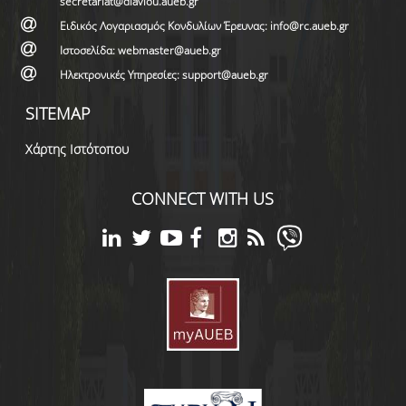
secretariat@diaviou.aueb.gr
Ειδικός Λογαριασμός Κονδυλίων Έρευνας: info@rc.aueb.gr
Ιστοσελίδα: webmaster@aueb.gr
Ηλεκτρονικές Υπηρεσίες: support@aueb.gr
SITEMAP
Χάρτης Ιστότοπου
CONNECT WITH US