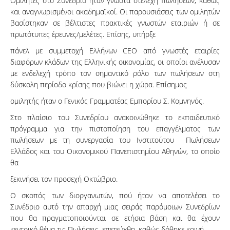
Ομιλητές στο Συνέδριο ήταν γνωστά στελέχη πωλήσεων, καθώς
και αναγνωρισμένοι ακαδημαϊκοί. Οι παρουσιάσεις των ομιλητών
βασίστηκαν σε βέλτιστες πρακτικές γνωστών εταιριών ή σε
πρωτότυπες έρευνες/μελέτες. Επίσης, υπήρξε
πάνελ με συμμετοχή Ελλήνων CEO από γνωστές εταιρίες
διαφόρων κλάδων της Ελληνικής οικονομίας, οι οποίοι ανέλυσαν
με ενδελεχή τρόπο τον σημαντικό ρόλο των πωλήσεων στη
δύσκολη περίοδο κρίσης που βιώνει η χώρα. Επίσημος
ομιλητής ήταν ο Γενικός Γραμματέας Εμπορίου Σ. Κομνηνός.
Στο πλαίσιο του Συνεδρίου ανακοινώθηκε το εκπαιδευτικό
πρόγραμμα για την πιστοποίηση του επαγγέλματος των
πωλήσεων με τη συνεργασία του Ινστιτούτου Πωλήσεων
Ελλάδος και του Οικονομικού Πανεπιστημίου Αθηνών, το οποίο
θα
ξεκινήσει τον προσεχή Οκτώβριο.
Ο σκοπός των διοργανωτών, πού ήταν να αποτελέσει το
Συνέδριο αυτό την απαρχή μιας σειράς παρόμοιων Συνεδρίων
που θα πραγματοποιούνται σε ετήσια βάση και θα έχουν
κεντρικό θέμα τις Πωλήσεις, επετεύχθη, καθώς δόθηκε κοινή