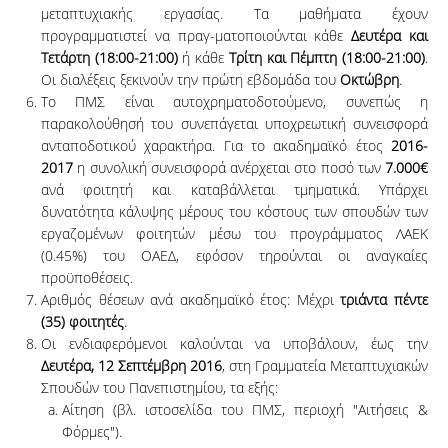
μεταπτυχιακής εργασίας. Τα μαθήματα έχουν
προγραμματιστεί να πραγ-ματοποιούνται κάθε
Δευτέρα και
Τετάρτη (18:00-21:00)
ή κάθε
Τρίτη και Πέμπτη (18:00-21:00)
.
Οι διαλέξεις ξεκινούν την πρώτη εβδομάδα του
Οκτώβρη
.
Το ΠΜΣ είναι αυτοχρηματοδοτούμενο, συνεπώς η
παρακολούθησή του συνεπάγεται υποχρεωτική συνεισφορά
ανταποδοτικού χαρακτήρα. Για το ακαδημαϊκό έτος
2016-
2017
η συνολική συνεισφορά ανέρχεται στο ποσό των
7.000€
ανά φοιτητή και καταβάλλεται τμηματικά. Υπάρχει
δυνατότητα κάλυψης μέρους του κόστους των σπουδών των
εργαζομένων φοιτητών μέσω του προγράμματος ΛΑΕΚ
(0.45%) του ΟΑΕΔ, εφόσον τηρούνται οι αναγκαίες
προϋποθέσεις.
Αριθμός θέσεων ανά ακαδημαϊκό έτος: Μέχρι
τριάντα πέντε
(35) φοιτητές
.
Οι ενδιαφερόμενοι καλούνται να υποβάλουν, έως την
Δευτέρα, 12 Σεπτέμβρη 2016
, στη Γραμματεία Μεταπτυχιακών
Σπουδών του Πανεπιστημίου, τα εξής:
Αίτηση (βλ. ιστοσελίδα του ΠΜΣ, περιοχή "Αιτήσεις &
Φόρμες").