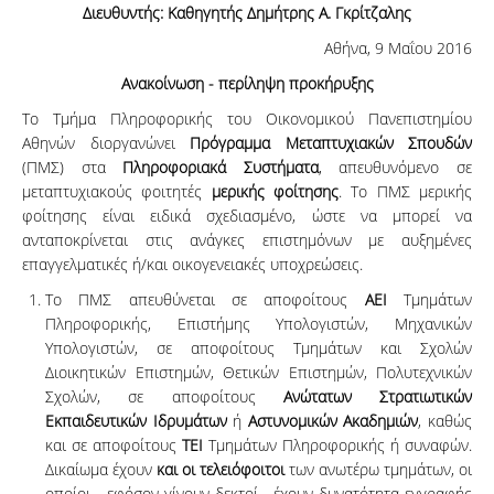
Διευθυντής: Καθηγητής Δημήτρης Α. Γκρίτζαλης
Αθήνα, 9 Μαΐου 2016
Ανακοίνωση - περίληψη προκήρυξης
Το Τμήμα Πληροφορικής του Οικονομικού Πανεπιστημίου
Αθηνών διοργανώνει
Πρόγραμμα Μεταπτυχιακών Σπουδών
(ΠΜΣ) στα
Πληροφοριακά Συστήματα
, απευθυνόμενο σε
μεταπτυχιακούς φοιτητές
μερικής φοίτησης
. Το ΠΜΣ μερικής
φοίτησης είναι ειδικά σχεδιασμένο, ώστε να μπορεί να
ανταποκρίνεται στις ανάγκες επιστημόνων με αυξημένες
επαγγελματικές ή/και οικογενειακές υποχρεώσεις.
Το ΠΜΣ απευθύνεται σε αποφοίτους
ΑΕΙ
Τμημάτων
Πληροφορικής, Επιστήμης Υπολογιστών, Μηχανικών
Υπολογιστών, σε αποφοίτους Τμημάτων και Σχολών
Διοικητικών Επιστημών, Θετικών Επιστημών, Πολυτεχνικών
Σχολών, σε αποφοίτους
Ανώτατων Στρατιωτικών
Εκπαιδευτικών Ιδρυμάτων
ή
Αστυνομικών Ακαδημιών
, καθώς
και σε αποφοίτους
ΤΕΙ
Τμημάτων Πληροφορικής ή συναφών.
Δικαίωμα έχουν
και οι τελειόφοιτοι
των ανωτέρω τμημάτων, οι
οποίοι - εφόσον γίνουν δεκτοί - έχουν δυνατότητα εγγραφής