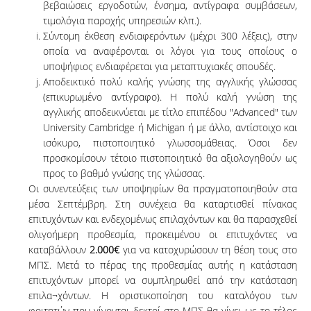
βεβαιώσεις εργοδοτών, ένσημα, αντίγραφα συμβάσεων,
τιμολόγια παροχής υπηρεσιών κλπ.).
Σύντομη έκθεση ενδιαφερόντων (μέχρι 300 λέξεις), στην
οποία να αναφέρονται οι λόγοι για τους οποίους ο
υποψήφιος ενδιαφέρεται για μεταπτυχιακές σπουδές.
Αποδεικτικό πολύ καλής γνώσης της αγγλικής γλώσσας
(επικυρωμένο αντίγραφο). Η πολύ καλή γνώση της
αγγλικής αποδεικνύεται με τίτλο επιπέδου "Advanced" των
University Cambridge ή Michigan ή με άλλο, αντίστοιχο και
ισόκυρο, πιστοποιητικό γλωσσομάθειας. Όσοι δεν
προσκομίσουν τέτοιο πιστοποιητικό θα αξιολογηθούν ως
προς το βαθμό γνώσης της γλώσσας.
Οι συνεντεύξεις των υποψηφίων θα πραγματοποιηθούν στα
μέσα Σεπτέμβρη. Στη συνέχεια θα καταρτισθεί πίνακας
επιτυχόντων και ενδεχομένως επιλαχόντων και θα παρασχεθεί
ολιγοήμερη προθεσμία, προκειμένου οι επιτυχόντες να
καταβάλλουν
2.000€
για να κατοχυρώσουν τη θέση τους στο
ΜΠΣ. Μετά το πέρας της προθεσμίας αυτής η κατάσταση
επιτυχόντων μπορεί να συμπληρωθεί από την κατάσταση
επιλα¬χόντων. Η οριστικοποίηση του καταλόγου των
φοιτητών που γίνονται δεκτοί στο ΜΠΣ θα γίνει ως το τέλος