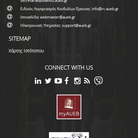
secretariat@diaviou.aueb.gr
Ειδικός Λογαριασμός Κονδυλίων Έρευνας: info@rc.aueb.gr
Ιστοσελίδα: webmaster@aueb.gr
Ηλεκτρονικές Υπηρεσίες: support@aueb.gr
SITEMAP
Χάρτης Ιστότοπου
CONNECT WITH US