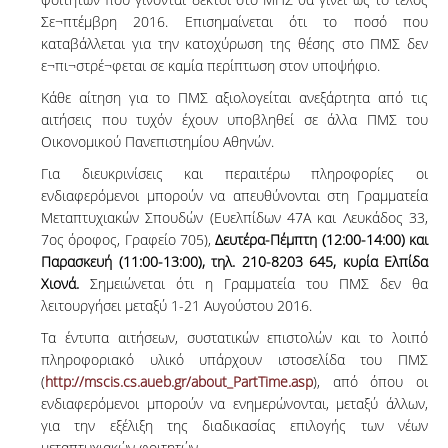
Σε¬πτέμβρη 2016. Επισημαίνεται ότι το ποσό που
καταβάλλεται για την κατοχύρωση της θέσης στο ΠΜΣ δεν
ε¬πι¬στρέ¬φεται σε καμία περίπτωση στον υποψήφιο.
Κάθε αίτηση για το ΠΜΣ αξιολογείται ανεξάρτητα από τις
αιτήσεις που τυχόν έχουν υποβληθεί σε άλλα ΠΜΣ του
Οικονομικού Πανεπιστημίου Αθηνών.
Για διευκρινίσεις και περαιτέρω πληροφορίες οι
ενδιαφερόμενοι μπορούν να απευθύνονται στη Γραμματεία
Μεταπτυχιακών Σπουδών (Ευελπίδων 47Α και Λευκάδος 33,
7ος όροφος, Γραφείο 705),
Δευτέρα-Πέμπτη (12:00-14:00) και
Παρασκευή (11:00-13:00), τηλ. 210-8203 645, κυρία Ελπίδα
Χιονά.
Σημειώνεται ότι η Γραμματεία του ΠΜΣ δεν θα
λειτουργήσει μεταξύ 1-21 Αυγούστου 2016.
Τα έντυπα αιτήσεων, συστατικών επιστολών και το λοιπό
πληροφοριακό υλικό υπάρχουν ιστοσελίδα του ΠΜΣ
(
http://mscis.cs.aueb.gr/about_PartTime.asp
), από όπου οι
ενδιαφερόμενοι μπορούν να ενημερώνονται, μεταξύ άλλων,
για την εξέλιξη της διαδικασίας επιλογής των νέων
μεταπτυχιακών φοιτητών.