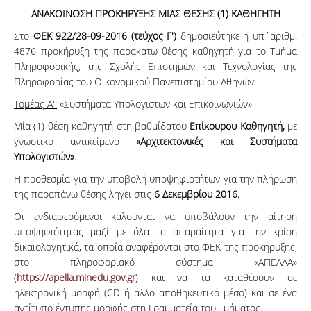
ΑΝΑΚΟΙΝΩΣΗ ΠΡΟΚΗΡΥΞΗΣ ΜΙΑΣ ΘΕΣΗΣ (1) ΚΑΘΗΓΗΤΗ
Στο
ΦΕΚ 922/28-09-2016 (τεύχος Γ')
δημοσιεύτηκε η υπ΄αριθμ.
4876 προκήρυξη της παρακάτω θέσης καθηγητή για το Τμήμα
Πληροφορικής, της Σχολής Επιστημών και Τεχνολογίας της
Πληροφορίας του Οικονομικού Πανεπιστημίου Αθηνών:
Τομέας Α':
«Συστήματα Υπολογιστών και Επικοινωνιών»
Μία (1) θέση καθηγητή στη βαθμίδατου
Επίκουρου Καθηγητή,
με
γνωστικό αντικείμενο
«Αρχιτεκτονικές και Συστήματα
Υπολογιστών»
.
Η προθεσμία για την υποβολή υποψηφιοτήτων για την πλήρωση
της παραπάνω θέσης λήγει στις
6 Δεκεμβρίου 2016.
Οι ενδιαφερόμενοι καλούνται να υποβάλουν την αίτηση
υποψηφιότητας μαζί με όλα τα απαραίτητα για την κρίση
δικαιολογητικά, τα οποία αναφέρονται στο ΦΕΚ της προκήρυξης,
στο πληροφοριακό σύστημα «ΑΠΕΛΛΑ»
(
https://apella.minedu.gov.gr
) και να τα καταθέσουν σε
ηλεκτρονική μορφή (CD ή άλλο αποθηκευτικό μέσο) και σε ένα
αντίτυπο έντυπης μορφής στη Γραμματεία του Τμήματος.