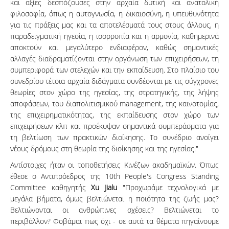
και αξίες δεσπόζουσες στην αρχαία δυτική και ανατολική
φιλοσοφία, όπως η αυτογνωσία, η δικαιοσύνη, η υπευθυνότητα
για τις πράξεις μας και τα αποτελέσματά τους στους άλλους, η
παραδειγματική ηγεσία, η ισορροπία και η αρμονία, καθημερινά
αποκτούν και μεγαλύτερο ενδιαφέρον, καθώς σημαντικές
αλλαγές διαδραματίζονται στην οργάνωση των επιχειρήσεων, τη
συμπεριφορά των στελεχών και την εκπαίδευση. Στο πλαίσιο του
συνεδρίου τέτοια αρχαία διδάγματα συνδέονται με τις σύγχρονες
θεωρίες στον χώρο της ηγεσίας, της στρατηγικής, της λήψης
αποφάσεων, του διαπολιτισμικού management, της καινοτομίας,
της επιχειρηματικότητας, της εκπαίδευσης στον χώρο των
επιχειρήσεων κλπ και προέκυψαν σημαντικά συμπεράσματα για
τη βελτίωση των πρακτικών διοίκησης. Το συνέδριο ανοίγει
νέους δρόμους στη θεωρία της διοίκησης και της ηγεσίας."
Αντίστοιχες ήταν οι τοποθετήσεις Κινέζων ακαδημαϊκών. Όπως
έθεσε ο Αντιπρόεδρος της 10th People's Congress Standing
Committee καθηγητής
Xu
Jialu
"Προχωράμε τεχνολογικά με
μεγάλα βήματα, όμως βελτιώνεται η ποιότητα της ζωής μας?
Βελτιώνονται οι ανθρώπινες σχέσεις? Βελτιώνεται το
περιβάλλον? Φοβάμαι πως όχι - σε αυτά τα θέματα πηγαίνουμε