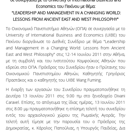
Economics
του
Πεκίνου
με
θέμα
:
"
LEADERSHIP
AND
MANAGEMENT
IN
A
CHANGING
WORLD
:
LESSONS
FROM
ANCIENT
EAST
AND
WEST
PHILOSOPHY
"
Το Οικονομικό Πανεπιστήμιο Αθηνών (ΟΠΑ) σε συνεργασία με το
University of International Business and Economics (UIBE) του
Πεκίνου διοργάνωσε το Διεθνές Συνέδριο με θέμα "Leadership
and Management in a Changing World: Lessons from Ancient
East and West Philosophy" στις 12-14 Ιουνίου 2011 στην Αθήνα,
με τη συμβολή και του Ινστιτούτου Κομφούκιος Αθηνών που
εδρεύει στο ΟΠΑ. Πρόεδρος του Συνεδρίου ήταν ο Πρύτανης του
Οικονομικού Πανεπιστημίου Αθηνών, Καθηγητής Γρηγόριος
Πραστάκος και ο καθηγητής του UIBE Wang Fuming.
Η έναρξη των εργασιών του Συνεδρίου πραγματοποιήθηκε τη
Δευτέρα 13 Ιουνίου 2011 στις 9.00 πμ στο ξενοδοχείο Divani
Caravel. Επίσης, το απόγευμα της ίδιας ημέρας, 13 Ιουνίου 2011
στις 8.00 μμ πραγματοποιήθηκε η επίσημη τελετή του συνεδρίου
εντός του αρχαιολογικού χώρου της Ρωμαϊκής Αγοράς. Την
τελετή αυτή τίμησε με την παρουσία του ο Πρόεδρος της
Δημοκρατίας, κ. Κάρολος Παπούλιας, η Υπουργός Παιδείας, Δια