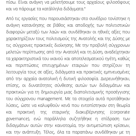
πίσω. Είναι ανάγκη να μελετήσουμε τους αρχαίους φιλοσόφους
και να πάρουμε τα κατάλληλα διδάγματα."
Από τις εργασίες που παρουσιάστηκαν στο συνέδριο τονίστηκε η
ανάγκη κατανόησης σε βάθος και αποδοχής των πολιτιστικών
διαφορών μεταξύ των λαών και συνδέθηκαν οι ηθικές αξίες που
χαρακτηρίζουν τους πολιτισμούς της Ανατολής και της Δύσης με
τις σύγχρονες πρακτικές διοίκησης. Με την προβολή σύγχρονων
μελετών περίπτωσης από την Ανατολή και τη Δύση, αναδείχτηκαν
τα χαρακτηριστικά του ικανού και αποτελεσματικού ηγέτη, καθώς
και περιπτώσεις επιτυχημένων εταιριών που στηρίζουν τη
λειτουργία τους σε αξίες, διδάγματα και πρακτικές εμπνευσμένες
από την αρχαία ανατολική ή δυτική φιλοσοφία. Διερευνήθηκαν,
επίσης, οι δυνατότητες σύνθεσης αυτών των διδαγμάτων και
πρακτικών για τη δημιουργία μιας διαπολιτισμικής προσέγγισης
του σύγχρονου management. Με τα στοιχεία αυτά προτάθηκαν
λύσεις, ώστε να καλυφθούν κενά που εντοπίστηκαν στη θεωρία
και πρακτική της εταιρικής διακυβέρνησης (corporate
governance), ενώ παράλληλα συζητήθηκε η επίδραση των
διδαγμάτων αυτών στην καινοτομία, την αντιμετώπιση κρίσεων,
και την ανάπτυξη. Τέλος, όλα τα παραπάνω συνδέθηκαν με τη