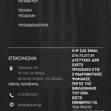
ΔΙ.Ο.ΒΙ.
ΕΚΠΑΙΔΕΥΣΗ
ΤΕΧΝΙΚΗ
Σ.Ε.Α.Β.
ΥΠΟΔΟΜΗ
ΠΥΛΗ HEAL LINK
ΠΡΟΣΒΑΣΙΜΟΤΗΤΑ
ΜΟ.ΔΙ.Π.Α.Β.
ΕΠΙΣΤΗΜΟΝΙΚΗ
ΕΠΙΚΟΙΝΩΝΗΣΗ
Η IP ΣΑΣ ΕΙΝΑΙ:
216.73.217.81
ΕΠΙΚΟΙΝΩΝΙΑ
ΔΥΣΤΥΧΩΣ ΔΕΝ
ΕΧΕΤΕ
Πατησίων 76
ΠΡΟΣΒΑΣΗ ΣΤΙΣ
ΤΚ 104 34 Αθήνα
ΣΥΝΔΡΟΜΗΤΙΚΕΣ
Κεντρικό Κτήριο, 1ος όροφος
ΨΗΦΙΑΚΕΣ
ΠΗΓΕΣ ΤΗΣ
Χάρτης πρόσβασης
ΒΙΒΛΙΟΘΗΚΗΣ
ΤΟΥ ΟΠΑ.
210-8203261
ΕΙΣΤΕ
ΕΝΗΜΕΡΟΙ ΓΙΑ
library@aueb.gr
ΤΟΝ ΤΡΟΠΟ