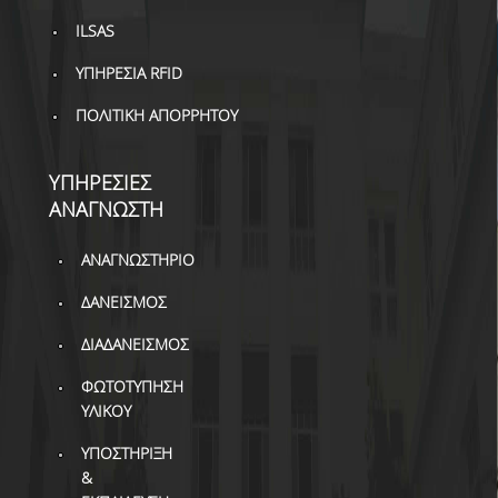
ΒΙΒΛΙΟΜΕΤΡΙΑ
ILSAS
WOS
ΥΠΗΡΕΣΙΑ RFID
SCOPUS
ΠΟΛΙΤΙΚΗ ΑΠΟΡΡΗΤΟΥ
GOOGLE SCHOLAR
ΥΠΗΡΕΣΙΕΣ
MICROSOFT ACADEMIC
ΑΝΑΓΝΩΣΤΗ
SEARCH
INCITES JOURNAL
ΑΝΑΓΝΩΣΤΗΡΙΟ
CITATION REPORTS
ΔΑΝΕΙΣΜΟΣ
ΑΚΑΔΗΜΑΪΚΗ ΓΩΝΙΑ
ΔΙΑΔΑΝΕΙΣΜΟΣ
ΜΑΘΗΣΗΣ
ΦΩΤΟΤΥΠΗΣΗ
AUEB WEB ARCHIVE
ΥΛΙΚΟΥ
ΣΥΝΕΡΓΕΙΕΣ
ΥΠΟΣΤΗΡΙΞΗ
&