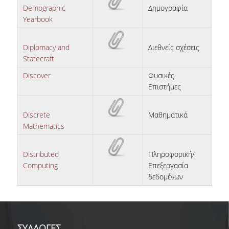
ΒΙΒΛΙΟΜΕΤΡΙΑ
Demographic
Δημογραφία
Yearbook
WOS
SCOPUS
Diplomacy and
Διεθνείς σχέσεις
Statecraft
GOOGLE SCHOLAR
Discover
Φυσικές
Επιστήμες
MICROSOFT ACADEMIC
SEARCH
Discrete
Μαθηματικά
INCITES JOURNAL
Mathematics
CITATION REPORTS
ΑΚΑΔΗΜΑΪΚΗ ΓΩΝΙΑ
Distributed
Πληροφορική/
ΜΑΘΗΣΗΣ
Computing
Επεξεργασία
δεδομένων
AUEB WEB ARCHIVE
ΣΥΝΕΡΓΕΙΕΣ
ΣΥΛΛΟΓΕΣ