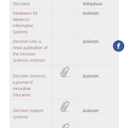
ΔΑΝΕΙΣΜΟΣ
Discovery
δεδομένων
Databases for
Διοίκηση
ΔΙΑΔΑΝΕΙΣΜΟΣ
Advances
Information
ΠΑΡΑΓΓΕΛΙΕΣ ΒΙΒΛΙΩΝ
Systems
ΦΩΤΟΤΥΠΗΣΗ –
Decision Line: a
Διοίκηση
ΕΚΤΥΠΩΣΗ
news publication of
the Decision
ΤΕΧΝΙΚΗ ΥΠΟΔΟΜΗ
Sciences Institute
ΕΚΠΑΙΔΕΥΤΙΚΕΣ
ΠΑΡΟΥΣΙΑΣΕΙΣ -
Decision Sciences:
Διοίκηση
ΕΚΔΗΛΩΣΕΙΣ
a journal of
Innovative
ΠΡΟΣΒΑΣΙΜΟΤΗΤΑ
Education
ΕΡΓΑΛΕΙΑ
Decision Support
Διοίκηση
Systems
ΟΔΗΓΟΙ ΒΙΒΛΙΟΘΗΚΗΣ