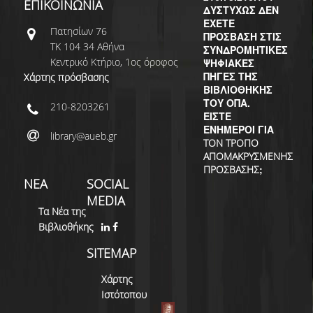
ΕΠΙΚΟΙΝΩΝΙΑ
ΔΥΣΤΥΧΩΣ ΔΕΝ
ΕΧΕΤΕ
Πατησίων 76
ΠΡΟΣΒΑΣΗ ΣΤΙΣ
ΤΚ 104 34 Αθήνα
ΣΥΝΔΡΟΜΗΤΙΚΕΣ
Κεντρικό Κτήριο, 1ος όροφος
ΨΗΦΙΑΚΕΣ
ΠΗΓΕΣ ΤΗΣ
Χάρτης πρόσβασης
ΒΙΒΛΙΟΘΗΚΗΣ
ΤΟΥ ΟΠΑ.
210-8203261
ΕΙΣΤΕ
ΕΝΗΜΕΡΟΙ ΓΙΑ
library@aueb.gr
ΤΟΝ ΤΡΟΠΟ
ΑΠΟΜΑΚΡΥΣΜΕΝΗΣ
;
ΠΡΟΣΒΑΣΗΣ
ΝΕΑ
SOCIAL
MEDIA
Τα Νέα της
Βιβλιοθήκης
SITEMAP
Χάρτης
Ιστότοπου