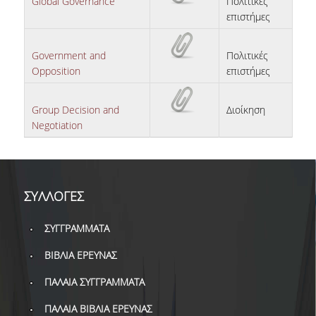
Global Governance
Πολιτικές
ΔΑΝΕΙΣΜΟΣ
επιστήμες
ΔΙΑΔΑΝΕΙΣΜΟΣ
Government and
Πολιτικές
ΠΑΡΑΓΓΕΛΙΕΣ ΒΙΒΛΙΩΝ
Opposition
επιστήμες
ΦΩΤΟΤΥΠΗΣΗ –
ΕΚΤΥΠΩΣΗ
Group Decision and
Διοίκηση
Negotiation
ΤΕΧΝΙΚΗ ΥΠΟΔΟΜΗ
ΕΚΠΑΙΔΕΥΤΙΚΕΣ
ΠΑΡΟΥΣΙΑΣΕΙΣ -
ΣΥΛΛΟΓΕΣ
ΕΚΔΗΛΩΣΕΙΣ
ΠΡΟΣΒΑΣΙΜΟΤΗΤΑ
ΣΥΓΓΡΑΜΜΑΤΑ
ΒΙΒΛΙΑ ΕΡΕΥΝΑΣ
ΕΡΓΑΛΕΙΑ
ΠΑΛΑΙΑ ΣΥΓΓΡΑΜΜΑΤΑ
ΟΔΗΓΟΙ ΒΙΒΛΙΟΘΗΚΗΣ
ΠΑΛΑΙΑ ΒΙΒΛΙΑ ΕΡΕΥΝΑΣ