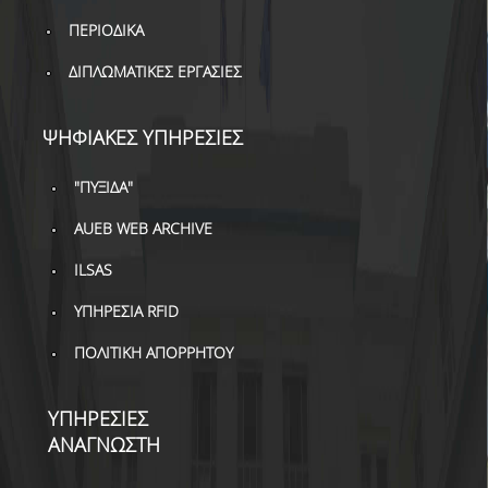
ΒΙΒΛΙΟΜΕΤΡΙΑ
ΠΕΡΙΟΔΙΚΑ
WOS
ΔΙΠΛΩΜΑΤΙΚΕΣ ΕΡΓΑΣΙΕΣ
SCOPUS
ΨΗΦΙΑΚΕΣ ΥΠΗΡΕΣΙΕΣ
GOOGLE SCHOLAR
MICROSOFT ACADEMIC
"ΠΥΞΙΔΑ"
SEARCH
AUEB WEB ARCHIVE
INCITES JOURNAL
ILSAS
CITATION REPORTS
ΥΠΗΡΕΣΙΑ RFID
ΑΚΑΔΗΜΑΪΚΗ ΓΩΝΙΑ
ΜΑΘΗΣΗΣ
ΠΟΛΙΤΙΚΗ ΑΠΟΡΡΗΤΟΥ
AUEB WEB ARCHIVE
ΥΠΗΡΕΣΙΕΣ
ΣΥΝΕΡΓΕΙΕΣ
ΑΝΑΓΝΩΣΤΗ