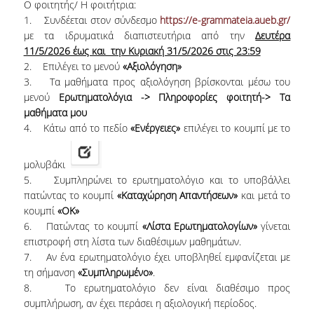
Ο φοιτητής/ Η φοιτήτρια:
1. Συνδέεται στον σύνδεσμο
https://e-grammateia.aueb.gr/
Εσωτερικό Σύστημα Διασφάλισης Ποιότητας
με τα ιδρυματικά διαπιστευτήρια από την
Δευτέρα
Σκοπός & Πεδίο Εφαρμογής του ΕΣΔΠ
11/5/2026 έως και την Κυριακή 31/5/2026 στις 23:59
2. Επιλέγει το μενού
«Αξιολόγηση»
Δομή του ΕΣΔΠ
3. Τα μαθήματα προς αξιολόγηση βρίσκονται μέσω του
μενού
Ερωτηματολόγια -> Πληροφορίες φοιτητή-> Τα
Εγχειρίδιο Ποιότητας
μαθήματα μου
4. Κάτω από το πεδίο
«Ενέργειες»
επιλέγει το κουμπί με το
Στοχοθεσία Ποιότητας
μολυβάκι
Πληροφοριακό Σύστημα
5. Συμπληρώνει το ερωτηματολόγιο και το υποβάλλει
Ερευνητικού & Διδακτικού έργου
πατώντας το κουμπί
«Καταχώρηση Απαντήσεων»
και μετά το
κουμπί
«ΟΚ»
Διαχείρισης Δεδομένων Ποιότητας
6. Πατώντας το κουμπί
«Λίστα Ερωτηματολογίων»
γίνεται
επιστροφή στη λίστα των διαθέσιμων μαθημάτων.
Εσωτερικών Εκθέσεων
7. Αν ένα ερωτηματολόγιο έχει υποβληθεί εμφανίζεται με
τη σήμανση
«Συμπληρωμένο»
.
8. Το ερωτηματολόγιο δεν είναι διαθέσιμο προς
Εσωτερική Αξιολόγηση
συμπλήρωση, αν έχει περάσει η αξιολογική περίοδος.