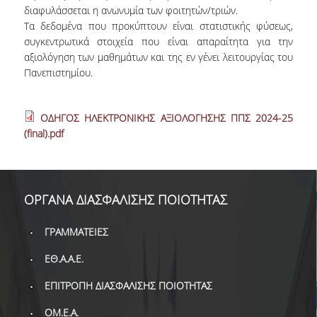
διαφυλάσσεται η ανωνυμία των φοιτητών/τριών.
Ιδρύματος
Τα δεδομένα που προκύπτουν είναι στατιστικής φύσεως,
συγκεντρωτικά στοιχεία που είναι απαραίτητα για την
αξιολόγηση των μαθημάτων και της εν γένει λειτουργίας του
Εξωτερική Αξιολόγηση
Πανεπιστημίου.
Πιστοποίηση
ΟΔΗΓΟΣ ΗΛΕΚΤΡΟΝΙΚΗΣ ΑΞΙΟΛΟΓΗΣΗΣ ΠΠΣ 2024-25
(final).pdf
ΕΣΔΠ
ΠΠΣ
ΟΡΓΑΝΑ ΔΙΑΣΦΑΛΙΣΗΣ ΠΟΙΟΤΗΤΑΣ
ΠΜΣ
ΓΡΑΜΜΑΤΕΙΕΣ
Χρήσιμο Υλικό
ΕΘ.Α.Α.Ε.
Ακαδημαϊκών Τμημάτων
ΕΠΙΤΡΟΠΗ ΔΙΑΣΦΑΛΙΣΗΣ ΠΟΙΟΤΗΤΑΣ
Εξωτερικές Εκθέσεις
ΟΜ.Ε.Α.