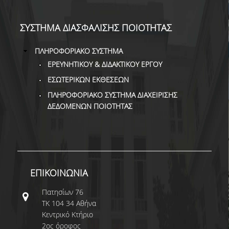
Χρήσιμο υλικό
Ιδρύματος
ΣΥΣΤΗΜΑ ΔΙΑΣΦΑΛΙΣΗΣ ΠΟΙΟΤΗΤΑΣ
Διεθνής Αναγνώριση
ΠΛΗΡΟΦΟΡΙΑΚΟ ΣΥΣΤΗΜΑ
ΕΡΕΥΝΗΤΙΚΟΥ & ΔΙΔΑΚΤΙΚΟΥ ΕΡΓΟΥ
Πίνακες Διεθνούς Κατάταξης
ΕΣΩΤΕΡΙΚΩΝ ΕΚΘΕΣΕΩΝ
Διεθνής παρουσία του ΟΠΑ
ΠΛΗΡΟΦΟΡΙΑΚΟ ΣΥΣΤΗΜΑ ΔΙΑΧΕΙΡΙΣΗΣ
ΔΕΔΟΜΕΝΩΝ ΠΟΙΟΤΗΤΑΣ
Δεδομένα Ποιότητας
Δεδομένα ΠΠΣ
ΕΠΙΚΟΙΝΩΝΙΑ
Δεδομένα ΠΜΣ
Πατησίων 76
ΤΚ 104 34 Αθήνα
Άλλες Έρευνες
Κεντρικό Κτήριο
2ος όροφος