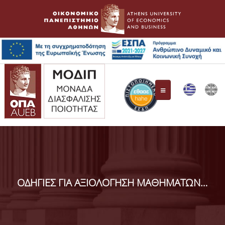
ΜΟ.ΔΙ.Π.
Συγκρότηση Επιτροπής
ΟΔΗΓΙΕΣ ΓΙΑ ΑΞΙΟΛΟΓΗΣΗ ΜΑΘΗΜΑΤΩΝ/ΔΙΔΑΣΚΑΛΙΑΣ ΠΠΣ
Όργανα Διασφάλισης Ποιότητας
ΕΘ.Α.Α.Ε.