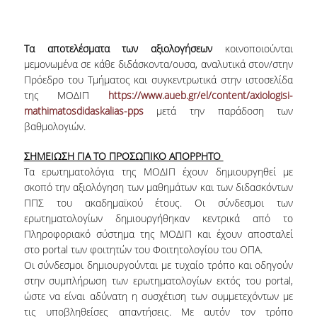
Από τους Φοιτητές
Τα αποτελέσματα των αξιολογήσεων
κοινοποιούνται
μεμονωμένα σε κάθε διδάσκοντα/ουσα, αναλυτικά στον/στην
Αξιολόγηση Μαθήματος / Διδασκαλίας ΠΠΣ
Πρόεδρο του Τμήματος και συγκεντρωτικά στην ιστοσελίδα
της ΜΟΔΙΠ
https://www.aueb.gr/el/content/axiologisi-
Αξιολόγηση Μαθήματος / Διδασκαλίας ΠΜΣ
mathimatosdidaskalias-pps
μετά την παράδοση των
βαθμολογιών.
Αξιολόγηση Εκπαιδευτικών Εργαστηρίων
ΣΗΜΕΙΩΣΗ ΓΙΑ ΤΟ ΠΡΟΣΩΠΙΚΟ ΑΠΟΡΡΗΤΟ
Έρευνα Τελειοφοίτων
Τα ερωτηματολόγια της ΜΟΔΙΠ έχουν δημιουργηθεί με
Στατιστικά
σκοπό την αξιολόγηση των μαθημάτων και των διδασκόντων
ΠΠΣ του ακαδημαϊκού έτους. Οι σύνδεσμοι των
Ακαδημαϊκών Τμημάτων
ερωτηματολογίων δημιουργήθηκαν κεντρικά από το
Πληροφοριακό σύστημα της ΜΟΔΙΠ και έχουν αποσταλεί
Εσωτερικές Εκθέσεις
στο portal των φοιτητών του Φοιτητολογίου του ΟΠΑ.
Οι σύνδεσμοι δημιουργούνται με τυχαίο τρόπο και οδηγούν
Χρήσιμο υλικό
στην συμπλήρωση των ερωτηματολογίων εκτός του portal,
ώστε να είναι αδύνατη η συσχέτιση των συμμετεχόντων με
Υπηρεσιών
τις υποβληθείσες απαντήσεις. Με αυτόν τον τρόπο