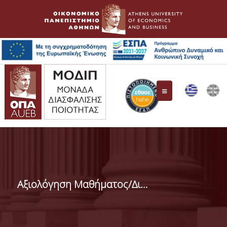
ΜΟ.ΔΙ.Π.
Συγκρότηση Επιτροπής
Αξιολόγηση Μαθήματος/Διδασκαλίας στα ΠΜΣ
Όργανα Διασφάλισης Ποιότητας
ΕΘ.Α.Α.Ε.