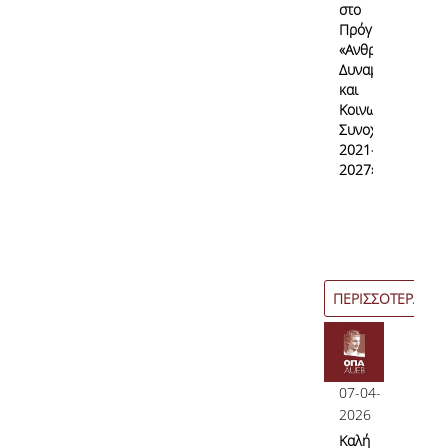
στο
Πρόγραμμα
«Ανθρώπινο
Δυναμικό
και
Κοινωνική
Συνοχή
2021–
2027»
ΠΕΡΙΣΣΟΤΕΡΑ
07-04-
2026
Καλή