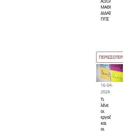
ΑΞΙΟΛΟΓΗΣΗ
Επικοινωνία
ΜΑΘΗΜΑΤΩΝ/
ΔΙΔΑΣΚΑΛΙΑΣ
ΠΠΣ
Προσωπικό
Φόρμα Επικοινωνίας
Σύνδεσμοι
ΠΕΡΙΣΣΟΤΕΡΑ
16-04-
2026
Τι
λένε
οι
εργαζόμενες
και
οι