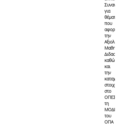
Συναντήσεις
για
θέματα
που
αφορούν
την
Αξιολόγηση
Μαθημάτων/
Διδασκαλίας
καθώς
και
την
καταχώρηση
στοιχείων
στο
ΟΠΕΣΠ από
τη
ΜΟΔΙΠ
του
ΟΠΑ