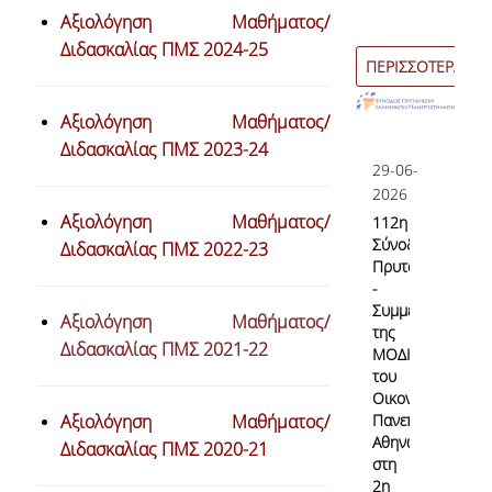
Αξιολόγηση Μαθήματος/
Εσωτερικό Σύστημα Διασφάλισης Ποιότητας
Διδασκαλίας ΠΜΣ 2024-25
ΠΕΡΙΣΣΟΤΕΡΑ
Σκοπός & Πεδίο Εφαρμογής του ΕΣΔΠ
Αξιολόγηση Μαθήματος/
Δομή του ΕΣΔΠ
Διδασκαλίας ΠΜΣ 2023-24
Εγχειρίδιο Ποιότητας
29-06-
2026
Στοχοθεσία Ποιότητας
Αξιολόγηση Μαθήματος/
112η
Σύνοδο
Διδασκαλίας ΠΜΣ 2022-23
Πληροφοριακό Σύστημα
Πρυτάνεων
-
Ερευνητικού & Διδακτικού έργου
Συμμετοχή
Αξιολόγηση Μαθήματος/
της
Διδασκαλίας ΠΜΣ 2021-22
Διαχείρισης Δεδομένων Ποιότητας
ΜΟΔΙΠ
του
Εσωτερικών Εκθέσεων
Οικονομικού
Αξιολόγηση Μαθήματος/
Πανεπιστημίου
Αθηνών
Διδασκαλίας ΠΜΣ 2020-21
στη
Εσωτερική Αξιολόγηση
2η