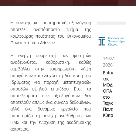
Επιτροπή Διασφάλισης Ποιότητας
ΟΜ.Ε.Α.
Η συνεχής και συστηματική αξιολόγηση
Αρμοδιότητες Υπηρεσίας
αποτελεί αναπόσπαστο τμήμα της
κουλτούρας ποιότητας του Οικονομικού
Γνώρισε την ΜΟΔΙΠ
Πανεπιστημίου Αθηνών.
Νομικό Πλαίσιο
Η ενεργή συμμετοχή των φοιτητών
14-07-
αναδεικνύεται καθοριστική, καθώς
ΕΣΠΑ ΜΟΔΙΠ
2026
συμβάλλει στην τεκμηριωμένη λήψη
Επίσκεψη
αποφάσεων και ενισχύει τη δέσμευση του
ΕΣΠΑ 2020-23
της
Ιδρύματος για παροχή μεταπτυχιακών
ΜΟΔΙΠ
ΕΣΠΑ 2007-13
σπουδών υψηλού επιπέδου. Έτσι, τα
ΟΠΑ
αποτελέσματα των αξιολογήσεων δεν
στο
αποτελούν απλώς ένα σύνολο δεδομένων,
Τεχνολογικό
αλλά ένα δυναμικό εργαλείο που
Πανεπιστήμιο
Σύστημα Διασφάλισης Ποιότητας
Κύπρου
υποστηρίζει τη συνεχή αναβάθμιση των
ΠΜΣ και την ενίσχυση της ακαδημαϊκής
αριστείας.
Πολιτική Διασφάλισης Ποιότητας