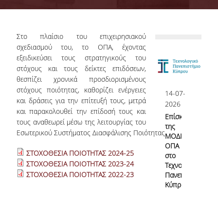
Επιτροπή Διασφάλισης Ποιότητας
ΟΜ.Ε.Α.
Στο πλαίσιο του επιχειρησιακού
Αρμοδιότητες Υπηρεσίας
σχεδιασμού του, το ΟΠΑ, έχοντας
εξειδικεύσει τους στρατηγικούς του
Γνώρισε την ΜΟΔΙΠ
στόχους και τους δείκτες επιδόσεων,
θεσπίζει χρονικά προσδιορισμένους
Νομικό Πλαίσιο
στόχους ποιότητας, καθορίζει ενέργειες
14-07-
και δράσεις για την επίτευξή τους, μετρά
ΕΣΠΑ ΜΟΔΙΠ
2026
και παρακολουθεί την επίδοσή τους και
Επίσκεψη
ΕΣΠΑ 2020-23
τους αναθεωρεί μέσω της λειτουργίας του
της
Εσωτερικού Συστήματος Διασφάλισης Ποιότητας.
ΜΟΔΙΠ
ΕΣΠΑ 2007-13
ΟΠΑ
ΣΤΟΧΟΘΕΣΙΑ ΠΟΙΟΤΗΤΑΣ 2024-25
στο
ΣΤΟΧΟΘΕΣΙΑ ΠΟΙΟΤΗΤΑΣ 2023-24
Τεχνολογικό
ΣΤΟΧΟΘΕΣΙΑ ΠΟΙΟΤΗΤΑΣ 2022-23
Πανεπιστήμιο
Σύστημα Διασφάλισης Ποιότητας
Κύπρου
Πολιτική Διασφάλισης Ποιότητας