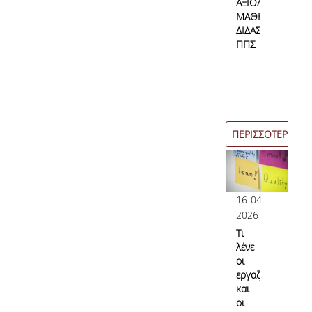
ΑΞΙΟΛΟΓΗΣΗ
Επικοινωνία
ΜΑΘΗΜΑΤΩΝ/
ΔΙΔΑΣΚΑΛΙΑΣ
ΠΠΣ
Προσωπικό
Φόρμα Επικοινωνίας
Σύνδεσμοι
ΠΕΡΙΣΣΟΤΕΡΑ
16-04-
2026
Τι
λένε
οι
εργαζόμενες
και
οι