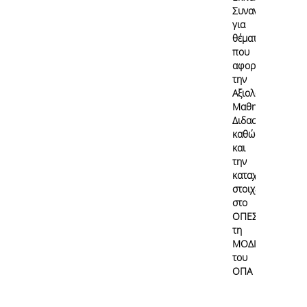
Συναντήσεις
για
θέματα
που
αφορούν
την
Αξιολόγηση
Μαθημάτων/
Διδασκαλίας
καθώς
και
την
καταχώρηση
στοιχείων
στο
ΟΠΕΣΠ από
τη
ΜΟΔΙΠ
του
ΟΠΑ