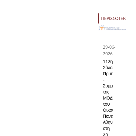
Εσωτερικό Σύστημα Διασφάλισης Ποιότητας
ΠΕΡΙΣΣΟΤΕΡΑ
Σκοπός & Πεδίο Εφαρμογής του ΕΣΔΠ
Δομή του ΕΣΔΠ
Εγχειρίδιο Ποιότητας
29-06-
2026
Στοχοθεσία Ποιότητας
112η
Σύνοδο
Πληροφοριακό Σύστημα
Πρυτάνεων
-
Ερευνητικού & Διδακτικού έργου
Συμμετοχή
της
Διαχείρισης Δεδομένων Ποιότητας
ΜΟΔΙΠ
του
Εσωτερικών Εκθέσεων
Οικονομικού
Πανεπιστημίου
Αθηνών
στη
Εσωτερική Αξιολόγηση
2η