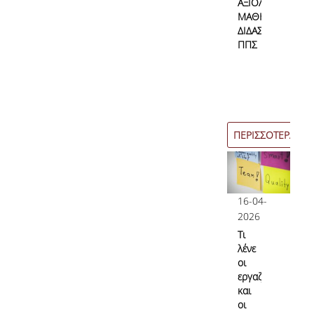
ΑΞΙΟΛΟΓΗΣΗ
Επικοινωνία
ΜΑΘΗΜΑΤΩΝ/
ΔΙΔΑΣΚΑΛΙΑΣ
ΠΠΣ
Προσωπικό
Φόρμα Επικοινωνίας
Σύνδεσμοι
ΠΕΡΙΣΣΟΤΕΡΑ
16-04-
2026
Τι
λένε
οι
εργαζόμενες
και
οι