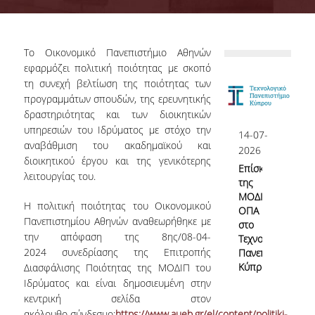
Επιτροπή Διασφάλισης Ποιότητας
ΟΜ.Ε.Α.
Το Οικονομικό Πανεπιστήμιο Αθηνών
Αρμοδιότητες Υπηρεσίας
εφαρμόζει πολιτική ποιότητας με σκοπό
τη συνεχή βελτίωση της ποιότητας των
Γνώρισε την ΜΟΔΙΠ
προγραμμάτων σπουδών, της ερευνητικής
δραστηριότητας και των διοικητικών
Νομικό Πλαίσιο
υπηρεσιών του Ιδρύματος με στόχο την
14-07-
αναβάθμιση του ακαδημαϊκού και
ΕΣΠΑ ΜΟΔΙΠ
2026
διοικητικού έργου και της γενικότερης
Επίσκεψη
ΕΣΠΑ 2020-23
λειτουργίας του.
της
ΜΟΔΙΠ
ΕΣΠΑ 2007-13
Η πολιτική ποιότητας του Οικονομικού
ΟΠΑ
Πανεπιστημίου Αθηνών αναθεωρήθηκε με
στο
την απόφαση της 8
ης
/08-04-
Τεχνολογικό
2024 συνεδρίασης της Επιτροπής
Πανεπιστήμιο
Σύστημα Διασφάλισης Ποιότητας
Κύπρου
Διασφάλισης Ποιότητας της ΜΟΔΙΠ του
Ιδρύματος και είναι δημοσιευμένη στην
κεντρική σελίδα στον
Πολιτική Διασφάλισης Ποιότητας
ακόλουθο σύνδεσμο:
https://www.aueb.gr/el/content/politiki-