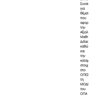
Συναντήσεις
για
θέματα
που
αφορούν
την
Αξιολόγηση
Μαθημάτων/
Διδασκαλίας
καθώς
και
την
καταχώρηση
στοιχείων
στο
ΟΠΕΣΠ από
τη
ΜΟΔΙΠ
του
ΟΠΑ