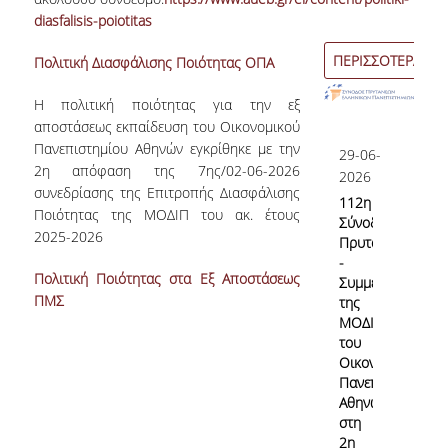
diasfalisis-poiotitas
Εσωτερικό Σύστημα Διασφάλισης Ποιότητας
ΠΕΡΙΣΣΟΤΕΡΑ
Πολιτική Διασφάλισης Ποιότητας ΟΠΑ
Σκοπός & Πεδίο Εφαρμογής του ΕΣΔΠ
H πολιτική ποιότητας για την εξ
Δομή του ΕΣΔΠ
αποστάσεως εκπαίδευση του Οικονομικού
Πανεπιστημίου Αθηνών εγκρίθηκε με την
Εγχειρίδιο Ποιότητας
29-06-
2
η
απόφαση της 7ης/02-06-2026
2026
συνεδρίασης της Επιτροπής Διασφάλισης
Στοχοθεσία Ποιότητας
112η
Ποιότητας της ΜΟΔΙΠ του ακ. έτους
Σύνοδο
Πληροφοριακό Σύστημα
2025-2026
Πρυτάνεων
-
Ερευνητικού & Διδακτικού έργου
Πολιτική Ποιότητας στα Εξ Αποστάσεως
Συμμετοχή
ΠΜΣ
της
Διαχείρισης Δεδομένων Ποιότητας
ΜΟΔΙΠ
του
Εσωτερικών Εκθέσεων
Οικονομικού
Πανεπιστημίου
Αθηνών
στη
Εσωτερική Αξιολόγηση
2η