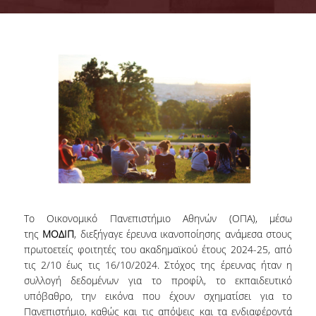
Επιτροπή Διασφάλισης Ποιότητας
ΟΜ.Ε.Α.
Αρμοδιότητες Υπηρεσίας
Γνώρισε την ΜΟΔΙΠ
Νομικό Πλαίσιο
ΕΣΠΑ ΜΟΔΙΠ
ΕΣΠΑ 2020-23
ΕΣΠΑ 2007-13
Το Οικονομικό Πανεπιστήμιο Αθηνών (ΟΠΑ), μέσω
της
ΜΟΔΙΠ
, διεξήγαγε έρευνα ικανοποίησης ανάμεσα στους
πρωτοετείς φοιτητές του ακαδημαϊκού έτους 2024-25, από
Σύστημα Διασφάλισης Ποιότητας
τις 2/10 έως τις 16/10/2024. Στόχος της έρευνας ήταν η
συλλογή δεδομένων για το προφίλ, το εκπαιδευτικό
υπόβαθρο, την εικόνα που έχουν σχηματίσει για το
Πολιτική Διασφάλισης Ποιότητας
Πανεπιστήμιο, καθώς και τις απόψεις και τα ενδιαφέροντά