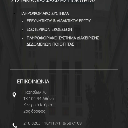
ΣΥΣΤΗΜΑ ΔΙΑΣΦΑΛΙΣΗΣ ΠΟΙΟΤΗΤΑΣ
ΠΛΗΡΟΦΟΡΙΑΚΟ ΣΥΣΤΗΜΑ
Από τους Φοιτητές
ΕΡΕΥΝΗΤΙΚΟΥ & ΔΙΔΑΚΤΙΚΟΥ ΕΡΓΟΥ
Αξιολόγηση Μαθήματος / Διδασκαλίας ΠΠΣ
ΕΣΩΤΕΡΙΚΩΝ ΕΚΘΕΣΕΩΝ
ΠΛΗΡΟΦΟΡΙΑΚΟ ΣΥΣΤΗΜΑ ΔΙΑΧΕΙΡΙΣΗΣ
Αξιολόγηση Μαθήματος / Διδασκαλίας ΠΜΣ
ΔΕΔΟΜΕΝΩΝ ΠΟΙΟΤΗΤΑΣ
Αξιολόγηση Εκπαιδευτικών Εργαστηρίων
Έρευνα Τελειοφοίτων
Στατιστικά
ΕΠΙΚΟΙΝΩΝΙΑ
Ακαδημαϊκών Τμημάτων
Πατησίων 76
ΤΚ 104 34 Αθήνα
Εσωτερικές Εκθέσεις
Κεντρικό Κτήριο
Χρήσιμο υλικό
2ος όροφος
Υπηρεσιών
210 8203 116/117/118/587/109