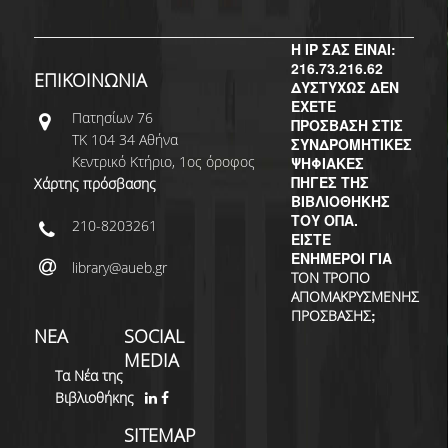
ΔΙ.Ο.ΒΙ.
Σ.Ε.Α.Β.
Η IP ΣΑΣ ΕΙΝΑΙ:
216.73.216.62
ΕΠΙΚΟΙΝΩΝΙΑ
ΠΥΛΗ HEAL LINK
ΔΥΣΤΥΧΩΣ ΔΕΝ
ΕΧΕΤΕ
Πατησίων 76
ΠΡΟΣΒΑΣΗ ΣΤΙΣ
ΜΟ.ΔΙ.Π.Α.Β.
ΤΚ 104 34 Αθήνα
ΣΥΝΔΡΟΜΗΤΙΚΕΣ
Κεντρικό Κτήριο, 1ος όροφος
ΨΗΦΙΑΚΕΣ
ΕΠΙΣΤΗΜΟΝΙΚΗ
ΠΗΓΕΣ ΤΗΣ
Χάρτης πρόσβασης
ΕΠΙΚΟΙΝΩΝΗΣΗ
ΒΙΒΛΙΟΘΗΚΗΣ
ΤΟΥ ΟΠΑ.
210-8203261
ΕΙΣΤΕ
ΕΝΗΜΕΡΟΙ ΓΙΑ
library@aueb.gr
ΤΟΝ ΤΡΟΠΟ
ΑΠΟΜΑΚΡΥΣΜΕΝΗΣ
;
ΠΡΟΣΒΑΣΗΣ
ΝΕΑ
SOCIAL
MEDIA
Τα Νέα της
Βιβλιοθήκης
SITEMAP