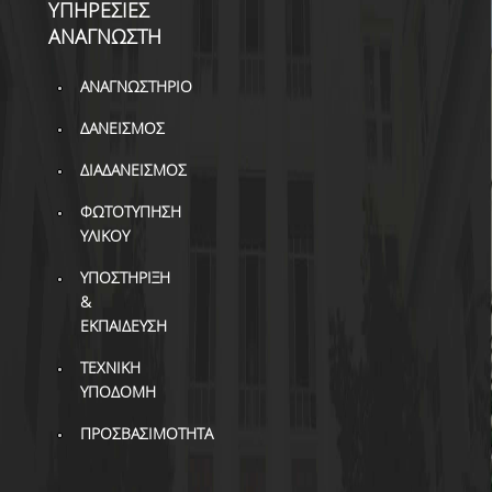
ΒΙΒΛΙΟΜΕΤΡΙΑ
ΥΠΗΡΕΣΙΕΣ
ΑΝΑΓΝΩΣΤΗ
WOS
ΑΝΑΓΝΩΣΤΗΡΙΟ
SCOPUS
ΔΑΝΕΙΣΜΟΣ
GOOGLE SCHOLAR
ΔΙΑΔΑΝΕΙΣΜΟΣ
MICROSOFT ACADEMIC
SEARCH
ΦΩΤΟΤΥΠΗΣΗ
ΥΛΙΚΟΥ
INCITES JOURNAL
CITATION REPORTS
ΥΠΟΣΤΗΡΙΞΗ
&
ΑΚΑΔΗΜΑΪΚΗ ΓΩΝΙΑ
ΕΚΠΑΙΔΕΥΣΗ
ΜΑΘΗΣΗΣ
ΤΕΧΝΙΚΗ
AUEB WEB ARCHIVE
ΥΠΟΔΟΜΗ
ΠΡΟΣΒΑΣΙΜΟΤΗΤΑ
ΣΥΝΕΡΓΕΙΕΣ