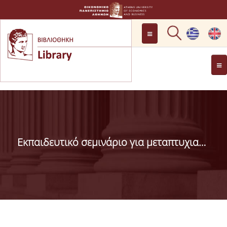
LOCATION
OPENING HOURS
GENERAL INFORMATION
CONTACT
HISTORY
LIBRARY COMMITTEE
Εκπαιδευτικό σεμινάριο για μεταπτυχιακούς και διδακτορικούς φοιτητές/φοιτήτριες
MANAGEMENT &
PERSONNEL
LIBRARY RULES
DEVELOPMENT
PROJECTS