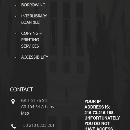
BORROWING
H.E.LI.N.
INTERLIBRARY
LOAN (ILL)
HEAL LINK
COPYING –
HEAL-LINK PORTAL
PRINTING
SERVICES
QAUAL
ACCESSIBILITY
SCHOLARLY
COMMUNICATION
CONTACT
Patisiοn 76 Str.
YOUR IP
GR 104 34 Athens
ADDRESS IS:
216.73.216.168
Map
UNFORTUNATELY
YOU DO NOT
+30 210 8203 261
HAVE ACCESS