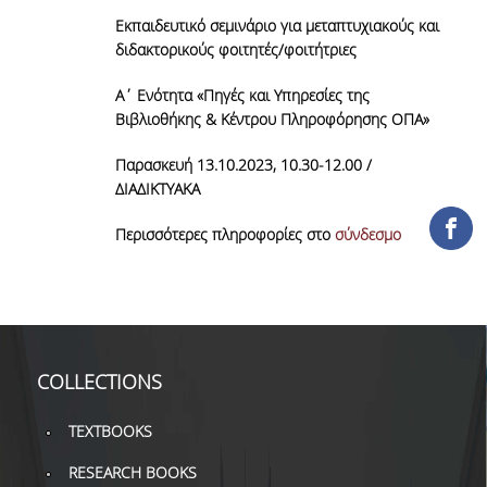
Εκπαιδευτικό σεμινάριο για μεταπτυχιακούς και
COLLECTIONS
διδακτορικούς φοιτητές/φοιτήτριες
PRINTED COLLECTIONS
Α΄ Ενότητα «Πηγές και Υπηρεσίες της
Βιβλιοθήκης & Κέντρου Πληροφόρησης ΟΠΑ»
ELECTRONIC
RESOURCES
Παρασκευή 13.10.2023, 10.30-12.00 /
ΔΙΑΔΙΚΤΥΑΚΑ
DEPOSITORY LIBRARIES
Περισσότερες πληροφορίες στο
σύνδεσμο
SERVICES
BORROWING
INTERLIBRARY LOAN (ILL
COLLECTIONS
COPYING – PRINTING
SERVICES
TEXTBOOKS
ACCESSIBILITY
RESEARCH BOOKS