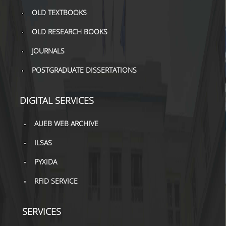
TOOLS
OLD TEXTBOOKS
OLD RESEARCH BOOKS
LIBRARY GUIDES
JOURNALS
REFERENCES
POSTGRADUATE DISSERTATIONS
WOS
SCOPUS
DIGITAL SERVICES
GOOGLE SCHOLAR
AUEB WEB ARCHIVE
MICROSOFT ACADEMIC
ILSAS
SEARCH
PYXIDA
INCITES JOURNAL
CITATION REPORTS
RFID SERVICE
AUEB WEB ARCHIVE
SERVICES
SYNERGIES