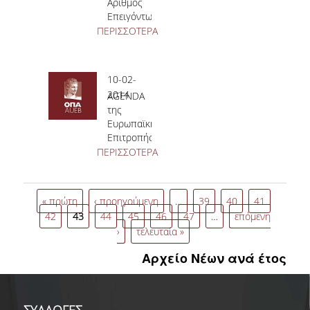
Αριθμός
Επειγόντων
ΠΕΡΙΣΣΟΤΕΡΑ
10-02-
2014
AGENDA
της
Ευρωπαϊκής
Επιτροπής
10 – 16
ΠΕΡΙΣΣΟΤΕΡΑ
Φεβρουαρίου
2014
« πρώτη
‹ προηγούμενη
…
39
40
41
42
43
44
45
46
47
…
επόμενη
›
τελευταία »
Αρχείο Νέων ανά έτος
ΣΥΛΛΟΓΕΣ