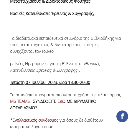
Μεταπτυχιακούς & Διδακτορικούς Φοιτητές
ΕΡΓΑ ΑΝΑΠΤΥΞΗΣ
Βασικές Κατευθύνσεις Έρευνας & Συγγραφής,
ΣΥΛΛΟΓΕΣ
ΕΝΤΥΠΕΣ ΣΥΛΛΟΓΕΣ
Τα διαδικτυακά εκπαιδευτικά σεμινάρια της Βιβλιοθήκης για
τους μεταπτυχιακούς & διδακτορικούς φοιτητές
ΨΗΦΙΑΚΕΣ ΠΗΓΕΣ
συνεχίζονται τον Ιούνιο
ΚΕΝΤΡΑ ΤΕΚΜΗΡΙΩΣΗΣ
με Νέες Ημερομηνίες για τη Β’ Ενότητα
«Βασικές
Κατευθύνσεις Έρευνας & Συγγραφής».
Κ.Ε.Τ
Τετάρτη 07 Ιουνίου 2023, ώρα 18.30-20.00
ΟΟΣΑ
Τα σεμινάρια πραγματοποιούνται με χρήση της πλατφόρμας
Π.Ο.Τ
MS TEAMS
.
ΣΥΝΔΕΘΕΙΤΕ
ΕΔΩ
ΜΕ ΙΔΡΥΜΑΤΙΚΟ
ΛΟΓΑΡΙΑΣΜΟ*
ΥΠΗΡΕΣΙΕΣ
*
Εναλλακτικός σύνδεσμος
για όσους δε διαθέτουν
ΑΝΑΓΝΩΣΤΗΡΙΟ
ιδρυματικό λογαριασμό.