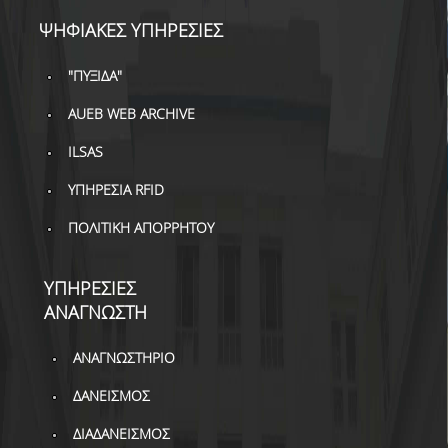
ΒΙΒΛΙΟΜΕΤΡΙΑ
ΨΗΦΙΑΚΕΣ ΥΠΗΡΕΣΙΕΣ
WOS
"ΠΥΞΙΔΑ"
SCOPUS
AUEB WEB ARCHIVE
GOOGLE SCHOLAR
ILSAS
MICROSOFT ACADEMIC
ΥΠΗΡΕΣΙΑ RFID
SEARCH
ΠΟΛΙΤΙΚΗ ΑΠΟΡΡΗΤΟΥ
INCITES JOURNAL
CITATION REPORTS
ΥΠΗΡΕΣΙΕΣ
ΑΚΑΔΗΜΑΪΚΗ ΓΩΝΙΑ
ΑΝΑΓΝΩΣΤΗ
ΜΑΘΗΣΗΣ
AUEB WEB ARCHIVE
ΑΝΑΓΝΩΣΤΗΡΙΟ
ΔΑΝΕΙΣΜΟΣ
ΣΥΝΕΡΓΕΙΕΣ
ΔΙΑΔΑΝΕΙΣΜΟΣ