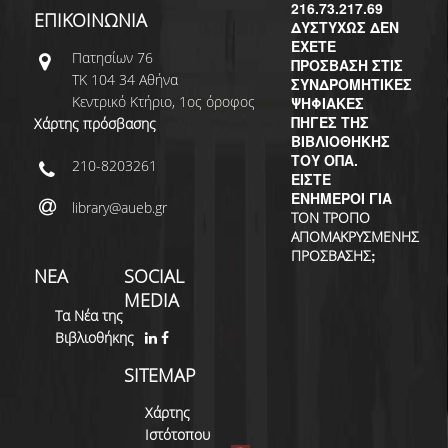
ΔΙ.Ο.ΒΙ.
216.73.217.69
ΕΠΙΚΟΙΝΩΝΙΑ
ΔΥΣΤΥΧΩΣ ΔΕΝ
Σ.Ε.Α.Β.
ΕΧΕΤΕ
Πατησίων 76
ΠΡΟΣΒΑΣΗ ΣΤΙΣ
ΤΚ 104 34 Αθήνα
ΣΥΝΔΡΟΜΗΤΙΚΕΣ
ΠΥΛΗ HEAL LINK
Κεντρικό Κτήριο, 1ος όροφος
ΨΗΦΙΑΚΕΣ
ΠΗΓΕΣ ΤΗΣ
Χάρτης πρόσβασης
ΜΟ.ΔΙ.Π.Α.Β.
ΒΙΒΛΙΟΘΗΚΗΣ
ΤΟΥ ΟΠΑ.
210-8203261
ΕΠΙΣΤΗΜΟΝΙΚΗ
ΕΙΣΤΕ
ΕΠΙΚΟΙΝΩΝΗΣΗ
ΕΝΗΜΕΡΟΙ ΓΙΑ
library@aueb.gr
ΤΟΝ ΤΡΟΠΟ
ΑΠΟΜΑΚΡΥΣΜΕΝΗΣ
;
ΠΡΟΣΒΑΣΗΣ
ΝΕΑ
SOCIAL
MEDIA
Τα Νέα της
Βιβλιοθήκης
SITEMAP
Χάρτης
Ιστότοπου