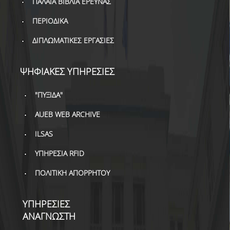
ΠΑΛΑΙΑ ΒΙΒΛΙΑ ΕΡΕΥΝΑΣ
ΔΑΝΕΙΣΜΟΣ
ΠΕΡΙΟΔΙΚΑ
ΔΙΑΔΑΝΕΙΣΜΟΣ
ΔΙΠΛΩΜΑΤΙΚΕΣ ΕΡΓΑΣΙΕΣ
ΠΑΡΑΓΓΕΛΙΕΣ ΒΙΒΛΙΩΝ
ΦΩΤΟΤΥΠΗΣΗ –
ΨΗΦΙΑΚΕΣ ΥΠΗΡΕΣΙΕΣ
ΕΚΤΥΠΩΣΗ
"ΠΥΞΙΔΑ"
ΤΕΧΝΙΚΗ ΥΠΟΔΟΜΗ
AUEB WEB ARCHIVE
ΕΚΠΑΙΔΕΥΤΙΚΕΣ
ΠΑΡΟΥΣΙΑΣΕΙΣ -
ILSAS
ΕΚΔΗΛΩΣΕΙΣ
ΥΠΗΡΕΣΙΑ RFID
ΠΡΟΣΒΑΣΙΜΟΤΗΤΑ
ΠΟΛΙΤΙΚΗ ΑΠΟΡΡΗΤΟΥ
ΕΡΓΑΛΕΙΑ
ΥΠΗΡΕΣΙΕΣ
ΟΔΗΓΟΙ ΒΙΒΛΙΟΘΗΚΗΣ
ΑΝΑΓΝΩΣΤΗ