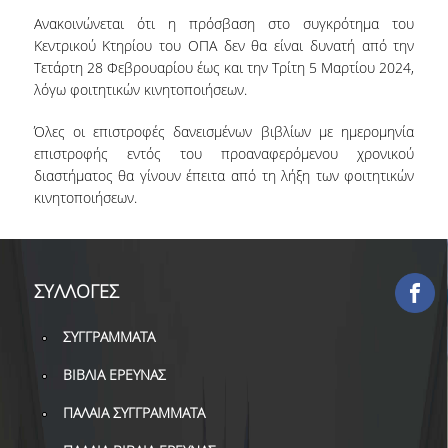
ΕΡΓΑ ΑΝΑΠΤΥΞΗΣ
Ανακοινώνεται ότι η πρόσβαση στο συγκρότημα του
Κεντρικού Κτηρίου του ΟΠΑ δεν θα είναι δυνατή από την
Τετάρτη 28 Φεβρουαρίου έως και την Τρίτη 5 Μαρτίου 2024,
ΣΥΛΛΟΓΕΣ
λόγω φοιτητικών κινητοποιήσεων.
ΕΝΤΥΠΕΣ ΣΥΛΛΟΓΕΣ
Όλες οι επιστροφές δανεισμένων βιβλίων με ημερομηνία
επιστροφής εντός του προαναφερόμενου χρονικού
ΨΗΦΙΑΚΕΣ ΠΗΓΕΣ
διαστήματος θα γίνουν έπειτα από τη λήξη των φοιτητικών
κινητοποιήσεων.
ΚΕΝΤΡΑ ΤΕΚΜΗΡΙΩΣΗΣ
Κ.Ε.Τ
ΟΟΣΑ
ΣΥΛΛΟΓΕΣ
Π.Ο.Τ
ΣΥΓΓΡΑΜΜΑΤΑ
ΥΠΗΡΕΣΙΕΣ
ΒΙΒΛΙΑ ΕΡΕΥΝΑΣ
ΠΑΛΑΙΑ ΣΥΓΓΡΑΜΜΑΤΑ
ΑΝΑΓΝΩΣΤΗΡΙΟ