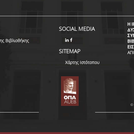
Η I
SOCIAL MEDIA
ΔΥ
ΣΥ
της Βιβλιοθήκης
ΒΙ
ΕΙ
SITEMAP
ΑΠ
Χάρτης Ιστότοπου
© 