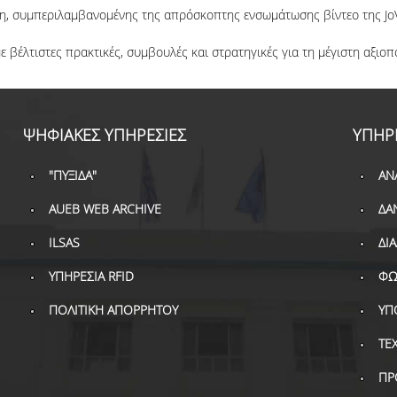
η, συμπεριλαμβανομένης της απρόσκοπτης ενσωμάτωσης βίντεο της JoV
ε βέλτιστες πρακτικές, συμβουλές και στρατηγικές για τη μέγιστη αξιο
ΨΗΦΙΑΚΕΣ ΥΠΗΡΕΣΙΕΣ
ΥΠΗΡ
"ΠΥΞΙΔΑ"
ΑΝ
AUEB WEB ARCHIVE
ΔΑ
ILSAS
ΔΙ
ΥΠΗΡΕΣΙΑ RFID
ΦΩ
ΠΟΛΙΤΙΚΗ ΑΠΟΡΡΗΤΟΥ
ΥΠ
ΤΕ
ΠΡ