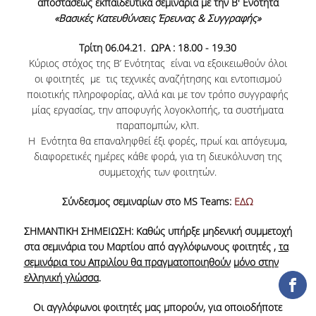
αποστάσεως εκπαιδευτικά σεμινάρια με την Β' Ενότητα
ΕΡΓΑ ΑΝΑΠΤΥΞΗΣ
«Βασικές Κατευθύνσεις Έρευνας & Συγγραφής»
Τρίτη 06.04.21. ΩΡΑ : 18.00 - 19.30
ΣΥΛΛΟΓΕΣ
Κύριος στόχος της Β’ Ενότητας είναι να εξοικειωθούν όλοι
οι φοιτητές με τις τεχνικές αναζήτησης και εντοπισμού
ΕΝΤΥΠΕΣ ΣΥΛΛΟΓΕΣ
ποιοτικής πληροφορίας, αλλά και με τον τρόπο συγγραφής
μίας εργασίας, την αποφυγής λογοκλοπής, τα συστήματα
ΨΗΦΙΑΚΕΣ ΠΗΓΕΣ
παραπομπών, κλπ.
Η Ενότητα θα επαναληφθεί έξι φορές, πρωί και απόγευμα,
ΚΕΝΤΡΑ ΤΕΚΜΗΡΙΩΣΗΣ
διαφορετικές ημέρες κάθε φορά, για τη διευκόλυνση της
Κ.Ε.Τ
συμμετοχής των φοιτητών.
ΟΟΣΑ
Σύνδεσμος σεμιναρίων στο
MS Teams
:
ΕΔΩ
Π.Ο.Τ
ΣΗΜΑΝΤΙΚΗ ΣΗΜΕΙΩΣΗ: Καθώς υπήρξε μηδενική συμμετοχή
στα σεμινάρια του Μαρτίου από αγγλόφωνους φοιτητές ,
τα
ΥΠΗΡΕΣΙΕΣ
σεμινάρια του Απριλίου θα πραγματοποιηθούν
μόνο στην
ελληνική γλώσσα
.
ΑΝΑΓΝΩΣΤΗΡΙΟ
Οι αγγλόφωνοι φοιτητές μας μπορούν, για οποιοδήποτε