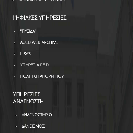
ΒΙΒΛΙΟΜΕΤΡΙΑ
WOS
ΨΗΦΙΑΚΕΣ ΥΠΗΡΕΣΙΕΣ
SCOPUS
"ΠΥΞΙΔΑ"
GOOGLE SCHOLAR
AUEB WEB ARCHIVE
MICROSOFT ACADEMIC
ILSAS
SEARCH
ΥΠΗΡΕΣΙΑ RFID
INCITES JOURNAL
CITATION REPORTS
ΠΟΛΙΤΙΚΗ ΑΠΟΡΡΗΤΟΥ
ΑΚΑΔΗΜΑΪΚΗ ΓΩΝΙΑ
ΜΑΘΗΣΗΣ
ΥΠΗΡΕΣΙΕΣ
ΑΝΑΓΝΩΣΤΗ
AUEB WEB ARCHIVE
ΑΝΑΓΝΩΣΤΗΡΙΟ
ΣΥΝΕΡΓΕΙΕΣ
ΔΑΝΕΙΣΜΟΣ