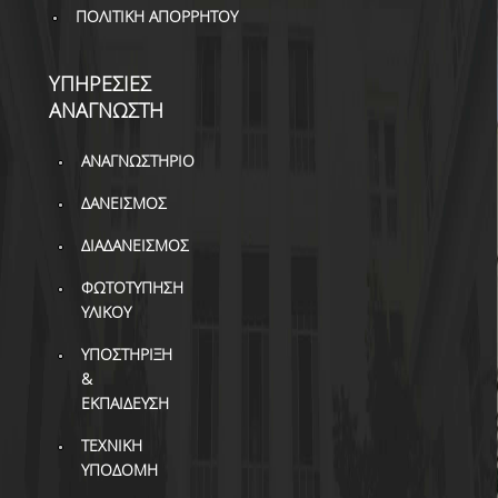
ΒΙΒΛΙΟΜΕΤΡΙΑ
ΠΟΛΙΤΙΚΗ ΑΠΟΡΡΗΤΟΥ
WOS
ΥΠΗΡΕΣΙΕΣ
SCOPUS
ΑΝΑΓΝΩΣΤΗ
GOOGLE SCHOLAR
ΑΝΑΓΝΩΣΤΗΡΙΟ
MICROSOFT ACADEMIC
ΔΑΝΕΙΣΜΟΣ
SEARCH
ΔΙΑΔΑΝΕΙΣΜΟΣ
INCITES JOURNAL
CITATION REPORTS
ΦΩΤΟΤΥΠΗΣΗ
ΥΛΙΚΟΥ
ΑΚΑΔΗΜΑΪΚΗ ΓΩΝΙΑ
ΜΑΘΗΣΗΣ
ΥΠΟΣΤΗΡΙΞΗ
&
AUEB WEB ARCHIVE
ΕΚΠΑΙΔΕΥΣΗ
ΣΥΝΕΡΓΕΙΕΣ
ΤΕΧΝΙΚΗ
ΥΠΟΔΟΜΗ