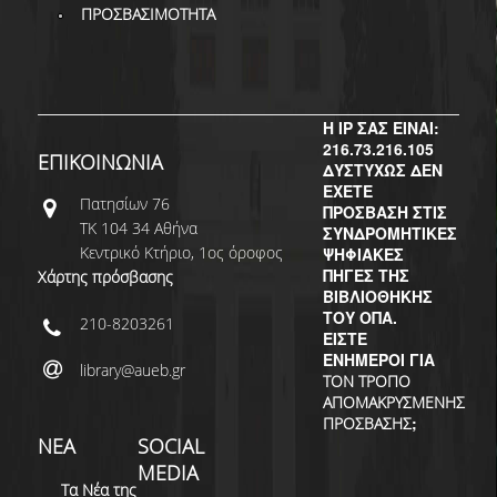
ΔΙ.Ο.ΒΙ.
ΠΡΟΣΒΑΣΙΜΟΤΗΤΑ
Σ.Ε.Α.Β.
ΠΥΛΗ HEAL LINK
Η IP ΣΑΣ ΕΙΝΑΙ:
ΜΟ.ΔΙ.Π.Α.Β.
216.73.216.105
ΕΠΙΚΟΙΝΩΝΙΑ
ΔΥΣΤΥΧΩΣ ΔΕΝ
ΕΠΙΣΤΗΜΟΝΙΚΗ
ΕΧΕΤΕ
Πατησίων 76
ΕΠΙΚΟΙΝΩΝΗΣΗ
ΠΡΟΣΒΑΣΗ ΣΤΙΣ
ΤΚ 104 34 Αθήνα
ΣΥΝΔΡΟΜΗΤΙΚΕΣ
Κεντρικό Κτήριο, 1ος όροφος
ΨΗΦΙΑΚΕΣ
ΠΗΓΕΣ ΤΗΣ
Χάρτης πρόσβασης
ΒΙΒΛΙΟΘΗΚΗΣ
ΤΟΥ ΟΠΑ.
210-8203261
ΕΙΣΤΕ
ΕΝΗΜΕΡΟΙ ΓΙΑ
library@aueb.gr
ΤΟΝ ΤΡΟΠΟ
ΑΠΟΜΑΚΡΥΣΜΕΝΗΣ
;
ΠΡΟΣΒΑΣΗΣ
ΝΕΑ
SOCIAL
MEDIA
Τα Νέα της