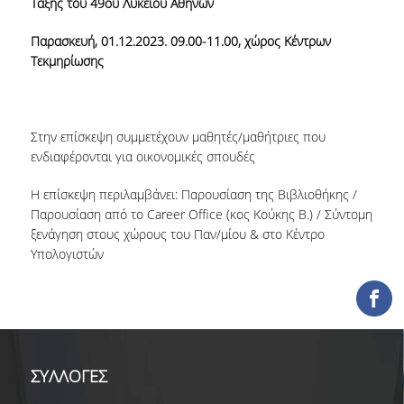
Τάξης του 49
ου
Λυκείου Αθηνών
ΕΡΓΑ ΑΝΑΠΤΥΞΗΣ
Παρασκευή, 01.12.2023. 09.00-11.00, χώρος Κέντρων
Τεκμηρίωσης
ΣΥΛΛΟΓΕΣ
ΕΝΤΥΠΕΣ ΣΥΛΛΟΓΕΣ
Στην επίσκεψη συμμετέχουν μαθητές/μαθήτριες που
ΨΗΦΙΑΚΕΣ ΠΗΓΕΣ
ενδιαφέρονται για οικονομικές σπουδές
ΚΕΝΤΡΑ ΤΕΚΜΗΡΙΩΣΗΣ
Η επίσκεψη περιλαμβάνει: Παρουσίαση της Βιβλιοθήκης /
Παρουσίαση από το Career Office (κος Κούκης Β.) / Σύντομη
Κ.Ε.Τ
ξενάγηση στους χώρους του Παν/μίου & στο Κέντρο
Υπολογιστών
ΟΟΣΑ
Π.Ο.Τ
ΥΠΗΡΕΣΙΕΣ
ΣΥΛΛΟΓΕΣ
ΑΝΑΓΝΩΣΤΗΡΙΟ