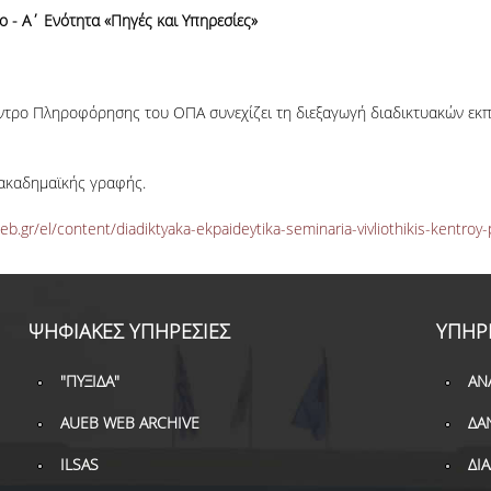
ο - Α΄ Ενότητα «Πηγές και Υπηρεσίες»
έντρο Πληροφόρησης του ΟΠΑ συνεχίζει τη διεξαγωγή διαδικτυακών εκπ
 ακαδημαϊκής γραφής.
b.gr/el/content/diadiktyaka-ekpaideytika-seminaria-vivliothikis-kentroy-p
ΨΗΦΙΑΚΕΣ ΥΠΗΡΕΣΙΕΣ
ΥΠΗΡ
"ΠΥΞΙΔΑ"
ΑΝ
AUEB WEB ARCHIVE
ΔΑ
ILSAS
ΔΙ