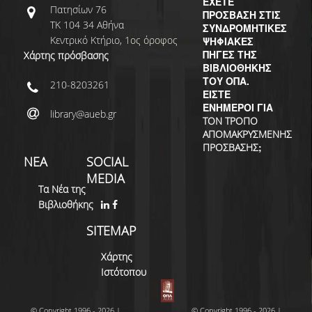
ΕΧΕΤΕ
Πατησίων 76
ΠΡΟΣΒΑΣΗ ΣΤΙΣ
ΤΚ 104 34 Αθήνα
ΣΥΝΔΡΟΜΗΤΙΚΕΣ
Κεντρικό Κτήριο, 1ος όροφος
ΨΗΦΙΑΚΕΣ
ΠΗΓΕΣ ΤΗΣ
Χάρτης πρόσβασης
ΒΙΒΛΙΟΘΗΚΗΣ
ΤΟΥ ΟΠΑ.
210-8203261
ΕΙΣΤΕ
ΕΝΗΜΕΡΟΙ ΓΙΑ
library@aueb.gr
ΤΟΝ ΤΡΟΠΟ
ΑΠΟΜΑΚΡΥΣΜΕΝΗΣ
;
ΠΡΟΣΒΑΣΗΣ
ΝΕΑ
SOCIAL
MEDIA
Τα Νέα της
Βιβλιοθήκης
SITEMAP
Χάρτης
Ιστότοπου
© Copyright 1996 - 2026 |
© Copyright 1996 - 2026 |