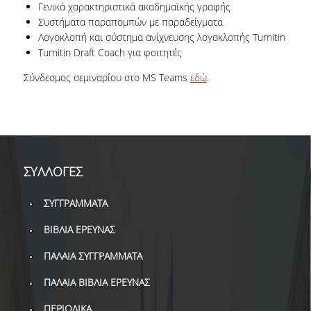
Γενικά χαρακτηριστικά ακαδημαϊκής γραφής
ΔΑΝΕΙΣΜΟΣ
Συστήματα παραπομπών με παραδείγματα
ΔΙΑΔΑΝΕΙΣΜΟΣ
Λογοκλοπή και σύστημα ανίχνευσης λογοκλοπής Turnitin
Turnitin Draft Coach για φοιτητές
ΠΑΡΑΓΓΕΛΙΕΣ ΒΙΒΛΙΩΝ
Σύνδεσμος σεμιναρίου στο MS Teams
εδώ
.
ΦΩΤΟΤΥΠΗΣΗ –
ΕΚΤΥΠΩΣΗ
ΤΕΧΝΙΚΗ ΥΠΟΔΟΜΗ
ΕΚΠΑΙΔΕΥΤΙΚΕΣ
ΣΥΛΛΟΓΕΣ
ΠΑΡΟΥΣΙΑΣΕΙΣ -
ΕΚΔΗΛΩΣΕΙΣ
ΣΥΓΓΡΑΜΜΑΤΑ
ΠΡΟΣΒΑΣΙΜΟΤΗΤΑ
ΒΙΒΛΙΑ ΕΡΕΥΝΑΣ
ΕΡΓΑΛΕΙΑ
ΠΑΛΑΙΑ ΣΥΓΓΡΑΜΜΑΤΑ
ΠΑΛΑΙΑ ΒΙΒΛΙΑ ΕΡΕΥΝΑΣ
ΟΔΗΓΟΙ ΒΙΒΛΙΟΘΗΚΗΣ
ΠΕΡΙΟΔΙΚΑ