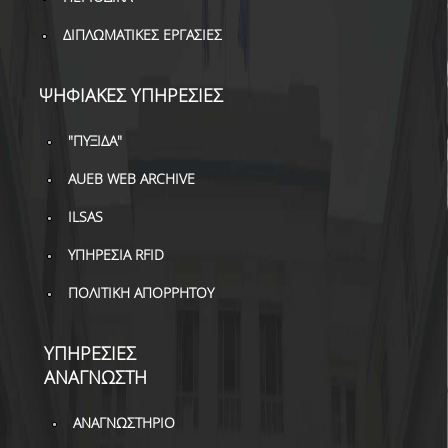
ΒΙΒΛΙΟΜΕΤΡΙΑ
ΔΙΠΛΩΜΑΤΙΚΕΣ ΕΡΓΑΣΙΕΣ
WOS
SCOPUS
ΨΗΦΙΑΚΕΣ ΥΠΗΡΕΣΙΕΣ
GOOGLE SCHOLAR
"ΠΥΞΙΔΑ"
MICROSOFT ACADEMIC
AUEB WEB ARCHIVE
SEARCH
ILSAS
INCITES JOURNAL
CITATION REPORTS
ΥΠΗΡΕΣΙΑ RFID
ΠΟΛΙΤΙΚΗ ΑΠΟΡΡΗΤΟΥ
ΑΚΑΔΗΜΑΪΚΗ ΓΩΝΙΑ
ΜΑΘΗΣΗΣ
ΥΠΗΡΕΣΙΕΣ
AUEB WEB ARCHIVE
ΑΝΑΓΝΩΣΤΗ
ΣΥΝΕΡΓΕΙΕΣ
ΑΝΑΓΝΩΣΤΗΡΙΟ