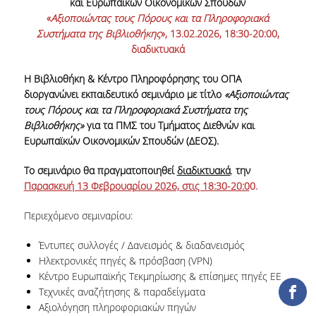
και Ευρωπαϊκών Οικονομικών Σπουδών
ΕΡΓΑ ΑΝΑΠΤΥΞΗΣ
«
Αξιοποιώντας τους Πόρους και τα Πληροφοριακά
Συστήματα της Βιβλιοθήκης
», 13.02.2026, 18:30-20:00,
ΣΥΛΛΟΓΕΣ
διαδικτυακά
Η Βιβλιοθήκη & Κέντρο Πληροφόρησης του ΟΠΑ
ΕΝΤΥΠΕΣ ΣΥΛΛΟΓΕΣ
διοργανώνει εκπαιδευτικό σεμινάριο με τίτλο
«Αξιοποιώντας
τους Πόρους και τα Πληροφοριακά Συστήματα της
ΨΗΦΙΑΚΕΣ ΠΗΓΕΣ
Βιβλιοθήκης»
για τα ΠΜΣ του Τμήματος Διεθνών και
Ευρωπαϊκών Οικονομικών Σπουδών (ΔΕΟΣ).
ΚΕΝΤΡΑ ΤΕΚΜΗΡΙΩΣΗΣ
Το σεμινάριο θα πραγματοποιηθεί
διαδικτυακά
Κ.Ε.Τ
,
την
Παρασκευή 13 Φεβρουαρίου 2026, στις 18:30-20:0
0.
ΟΟΣΑ
Περιεχόμενο σεμιναρίου:
Π.Ο.Τ
Έντυπες συλλογές / Δανεισμός & διαδανεισμός
Ηλεκτρονικές πηγές & πρόσβαση (VPN)
ΥΠΗΡΕΣΙΕΣ
Κέντρο Ευρωπαϊκής Τεκμηρίωσης & επίσημες πηγές ΕΕ
Τεχνικές αναζήτησης & παραδείγματα
ΑΝΑΓΝΩΣΤΗΡΙΟ
Αξιολόγηση πληροφοριακών πηγών