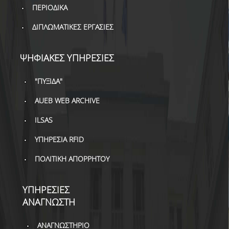
ΔΑΝΕΙΣΜΟΣ
ΠΕΡΙΟΔΙΚΑ
ΔΙΠΛΩΜΑΤΙΚΕΣ ΕΡΓΑΣΙΕΣ
ΔΙΑΔΑΝΕΙΣΜΟΣ
ΠΑΡΑΓΓΕΛΙΕΣ ΒΙΒΛΙΩΝ
ΨΗΦΙΑΚΕΣ ΥΠΗΡΕΣΙΕΣ
ΦΩΤΟΤΥΠΗΣΗ –
ΕΚΤΥΠΩΣΗ
"ΠΥΞΙΔΑ"
ΤΕΧΝΙΚΗ ΥΠΟΔΟΜΗ
AUEB WEB ARCHIVE
ILSAS
ΕΚΠΑΙΔΕΥΤΙΚΕΣ
ΠΑΡΟΥΣΙΑΣΕΙΣ -
ΥΠΗΡΕΣΙΑ RFID
ΕΚΔΗΛΩΣΕΙΣ
ΠΟΛΙΤΙΚΗ ΑΠΟΡΡΗΤΟΥ
ΠΡΟΣΒΑΣΙΜΟΤΗΤΑ
ΕΡΓΑΛΕΙΑ
ΥΠΗΡΕΣΙΕΣ
ΑΝΑΓΝΩΣΤΗ
ΟΔΗΓΟΙ ΒΙΒΛΙΟΘΗΚΗΣ
ΑΝΑΓΝΩΣΤΗΡΙΟ