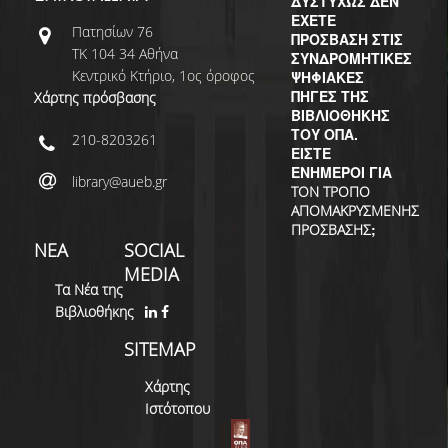
ΔΥΣΤΥΧΩΣ ΔΕΝ
ΔΙ.Ο.ΒΙ.
ΕΧΕΤΕ
Πατησίων 76
ΠΡΟΣΒΑΣΗ ΣΤΙΣ
Σ.Ε.Α.Β.
ΤΚ 104 34 Αθήνα
ΣΥΝΔΡΟΜΗΤΙΚΕΣ
Κεντρικό Κτήριο, 1ος όροφος
ΨΗΦΙΑΚΕΣ
ΠΥΛΗ HEAL LINK
ΠΗΓΕΣ ΤΗΣ
Χάρτης πρόσβασης
ΒΙΒΛΙΟΘΗΚΗΣ
ΜΟ.ΔΙ.Π.Α.Β.
ΤΟΥ ΟΠΑ.
210-8203261
ΕΙΣΤΕ
ΕΠΙΣΤΗΜΟΝΙΚΗ
ΕΝΗΜΕΡΟΙ ΓΙΑ
library@aueb.gr
ΕΠΙΚΟΙΝΩΝΗΣΗ
ΤΟΝ ΤΡΟΠΟ
ΑΠΟΜΑΚΡΥΣΜΕΝΗΣ
;
ΠΡΟΣΒΑΣΗΣ
ΝΕΑ
SOCIAL
MEDIA
Τα Νέα της
Βιβλιοθήκης
SITEMAP
Χάρτης
Ιστότοπου