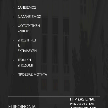
ΒΙΒΛΙΟΜΕΤΡΙΑ
ΔΑΝΕΙΣΜΟΣ
WOS
ΔΙΑΔΑΝΕΙΣΜΟΣ
SCOPUS
ΦΩΤΟΤΥΠΗΣΗ
ΥΛΙΚΟΥ
GOOGLE SCHOLAR
ΥΠΟΣΤΗΡΙΞΗ
MICROSOFT ACADEMIC
&
SEARCH
ΕΚΠΑΙΔΕΥΣΗ
INCITES JOURNAL
ΤΕΧΝΙΚΗ
CITATION REPORTS
ΥΠΟΔΟΜΗ
ΑΚΑΔΗΜΑΪΚΗ ΓΩΝΙΑ
ΠΡΟΣΒΑΣΙΜΟΤΗΤΑ
ΜΑΘΗΣΗΣ
AUEB WEB ARCHIVE
ΣΥΝΕΡΓΕΙΕΣ
Η IP ΣΑΣ ΕΙΝΑΙ:
216.73.217.150
ΕΠΙΚΟΙΝΩΝΙΑ