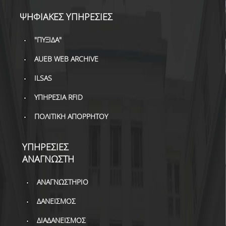
ΒΙΒΛΙΟΜΕΤΡΙΑ
ΨΗΦΙΑΚΕΣ ΥΠΗΡΕΣΙΕΣ
WOS
"ΠΥΞΙΔΑ"
SCOPUS
AUEB WEB ARCHIVE
GOOGLE SCHOLAR
ILSAS
MICROSOFT ACADEMIC
SEARCH
ΥΠΗΡΕΣΙΑ RFID
ΠΟΛΙΤΙΚΗ ΑΠΟΡΡΗΤΟΥ
INCITES JOURNAL
CITATION REPORTS
ΥΠΗΡΕΣΙΕΣ
ΑΚΑΔΗΜΑΪΚΗ ΓΩΝΙΑ
ΑΝΑΓΝΩΣΤΗ
ΜΑΘΗΣΗΣ
AUEB WEB ARCHIVE
ΑΝΑΓΝΩΣΤΗΡΙΟ
ΔΑΝΕΙΣΜΟΣ
ΣΥΝΕΡΓΕΙΕΣ
ΔΙΑΔΑΝΕΙΣΜΟΣ