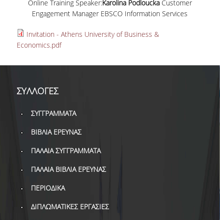
Online Training Speaker:
Karolina Podloucka
Customer
ΔΑΝΕΙΣΜΟΣ
Engagement Manager EBSCO Information Services
ΔΙΑΔΑΝΕΙΣΜΟΣ
Invitation - Athens University of Business &
Economics.pdf
ΠΑΡΑΓΓΕΛΙΕΣ ΒΙΒΛΙΩΝ
ΦΩΤΟΤΥΠΗΣΗ –
ΕΚΤΥΠΩΣΗ
ΣΥΛΛΟΓΕΣ
ΤΕΧΝΙΚΗ ΥΠΟΔΟΜΗ
ΣΥΓΓΡΑΜΜΑΤΑ
ΕΚΠΑΙΔΕΥΤΙΚΕΣ
ΠΑΡΟΥΣΙΑΣΕΙΣ -
ΒΙΒΛΙΑ ΕΡΕΥΝΑΣ
ΕΚΔΗΛΩΣΕΙΣ
ΠΑΛΑΙΑ ΣΥΓΓΡΑΜΜΑΤΑ
ΠΡΟΣΒΑΣΙΜΟΤΗΤΑ
ΠΑΛΑΙΑ ΒΙΒΛΙΑ ΕΡΕΥΝΑΣ
ΕΡΓΑΛΕΙΑ
ΠΕΡΙΟΔΙΚΑ
ΟΔΗΓΟΙ ΒΙΒΛΙΟΘΗΚΗΣ
ΔΙΠΛΩΜΑΤΙΚΕΣ ΕΡΓΑΣΙΕΣ