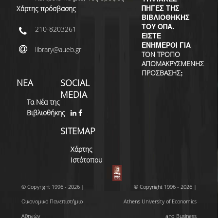
ΠΗΓΕΣ ΤΗΣ
Χάρτης πρόσβασης
ΒΙΒΛΙΟΘΗΚΗΣ
ΤΟΥ ΟΠΑ.
210-8203261
ΕΙΣΤΕ
ΕΝΗΜΕΡΟΙ ΓΙΑ
library@aueb.gr
ΤΟΝ ΤΡΟΠΟ
ΑΠΟΜΑΚΡΥΣΜΕΝΗΣ
;
ΠΡΟΣΒΑΣΗΣ
ΝΕΑ
SOCIAL
MEDIA
Τα Νέα της
Βιβλιοθήκης
SITEMAP
Χάρτης
Ιστότοπου
© Copyright 1996 - 2026 |
© Copyright 1996 - 2026 |
Οικονομικό Πανεπιστήμιο
Athens University of Economics
Αθηνών
and Business