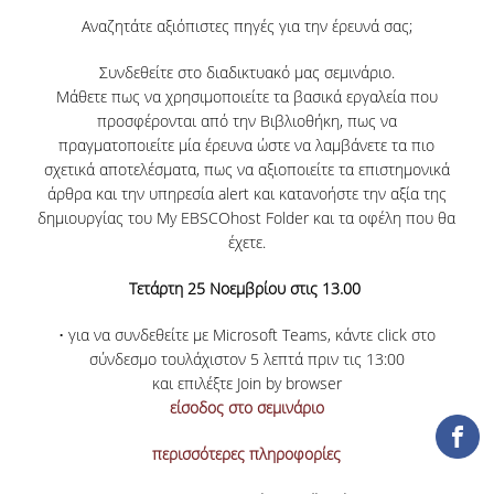
ΕΡΓΑ ΑΝΑΠΤΥΞΗΣ
Αναζητάτε αξιόπιστες πηγές για την έρευνά σας;
Συνδεθείτε στο διαδικτυακό μας σεμινάριο.
ΣΥΛΛΟΓΕΣ
Μάθετε πως να χρησιμοποιείτε τα βασικά εργαλεία που
προσφέρονται από την Βιβλιοθήκη, πως να
ΕΝΤΥΠΕΣ ΣΥΛΛΟΓΕΣ
πραγματοποιείτε μία έρευνα ώστε να λαμβάνετε τα πιο
σχετικά αποτελέσματα, πως να αξιοποιείτε τα επιστημονικά
ΨΗΦΙΑΚΕΣ ΠΗΓΕΣ
άρθρα και την υπηρεσία alert και κατανοήστε την αξία της
δημιουργίας του My EBSCOhost Folder και τα οφέλη που θα
ΚΕΝΤΡΑ ΤΕΚΜΗΡΙΩΣΗΣ
έχετε.
Κ.Ε.Τ
Τετάρτη 25 Νοεμβρίου στις 13.00
ΟΟΣΑ
• για να συνδεθείτε με Microsoft Teams, κάντε click στο
Π.Ο.Τ
σύνδεσμο τουλάχιστον 5 λεπτά πριν τις 13:00
και επιλέξτε Join by browser
είσοδος στο σεμινάριο
ΥΠΗΡΕΣΙΕΣ
περισσότερες πληροφορίες
ΑΝΑΓΝΩΣΤΗΡΙΟ