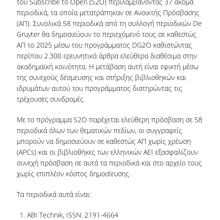
του Subscribe to Open (S2O) περιλαμβάνοντας 37 ακόμα
ΕΡΓΑ ΑΝΑΠΤΥΞΗΣ
περιοδικά, τα οποία μετατράπηκαν σε Ανοικτής Πρόσβασης
(ΑΠ). Συνολικά 58 περιοδικά από τη συλλογή περιοδικών De
ΣΥΛΛΟΓΕΣ
Gruyter θα δημοσιεύουν το περιεχόμενό τους σε καθεστώς
ΑΠ το 2025 μέσω του προγράμματος DG2O καθιστώντας
περίπου 2.300 ερευνητικά άρθρα ελεύθερα διαθέσιμα στην
ΕΝΤΥΠΕΣ ΣΥΛΛΟΓΕΣ
ακαδημαϊκή κοινότητα. Η μετάβαση αυτή είναι εφικτή μέσω
της συνεχούς δέσμευσης και στήριξης βιβλιοθηκών και
ΨΗΦΙΑΚΕΣ ΠΗΓΕΣ
ιδρυμάτων αυτού του προγράμματος διατηρώντας τις
ΚΕΝΤΡΑ ΤΕΚΜΗΡΙΩΣΗΣ
τρέχουσες συνδρομές.
Κ.Ε.Τ
Με το πρόγραμμα S2O παρέχεται ελεύθερη πρόσβαση σε 58
περιοδικά όλων των θεματικών πεδίων, οι συγγραφείς
ΟΟΣΑ
μπορούν να δημοσιεύουν σε καθεστώς ΑΠ χωρίς χρέωση
(APCs) και οι βιβλιοθήκες των ελληνικών ΑΕΙ εξασφαλίζουν
Π.Ο.Τ
συνεχή πρόσβαση σε αυτά τα περιοδικά και στο αρχείο τους
χωρίς επιπλέον κόστος δημοσίευσης.
ΥΠΗΡΕΣΙΕΣ
Τα περιοδικά αυτά είναι:
ΑΝΑΓΝΩΣΤΗΡΙΟ
ABI Technik, ISSN: 2191-4664