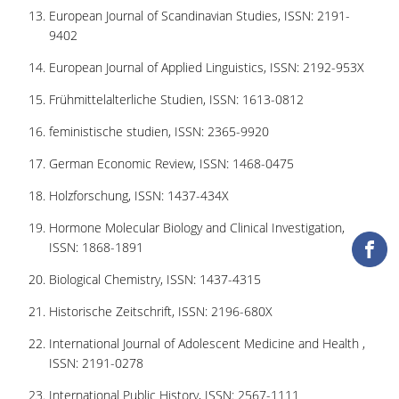
ΒΙΒΛΙΟΜΕΤΡΙΑ
European Journal of Scandinavian Studies, ISSN: 2191-
9402
WOS
European Journal of Applied Linguistics, ISSN: 2192-953X
SCOPUS
Frühmittelalterliche Studien, ISSN: 1613-0812
GOOGLE SCHOLAR
feministische studien, ISSN: 2365-9920
MICROSOFT ACADEMIC
German Economic Review, ISSN: 1468-0475
SEARCH
Holzforschung, ISSN: 1437-434X
INCITES JOURNAL
CITATION REPORTS
Hormone Molecular Biology and Clinical Investigation,
ISSN: 1868-1891
ΑΚΑΔΗΜΑΪΚΗ ΓΩΝΙΑ
ΜΑΘΗΣΗΣ
Biological Chemistry, ISSN: 1437-4315
Historische Zeitschrift, ISSN: 2196-680X
AUEB WEB ARCHIVE
International Journal of Adolescent Medicine and Health ,
ΣΥΝΕΡΓΕΙΕΣ
ISSN: 2191-0278
International Public History, ISSN: 2567-1111