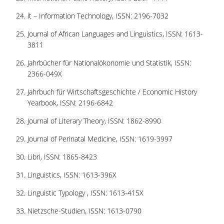
ΔΙ.Ο.ΒΙ.
it – Information Technology, ISSN: 2196-7032
Σ.Ε.Α.Β.
Journal of African Languages and Linguistics, ISSN: 1613-
ΠΥΛΗ HEAL LINK
3811
ΜΟ.ΔΙ.Π.Α.Β.
Jahrbücher für Nationalökonomie und Statistik, ISSN:
2366-049X
ΕΠΙΣΤΗΜΟΝΙΚΗ
Jahrbuch für Wirtschaftsgeschichte / Economic History
ΕΠΙΚΟΙΝΩΝΗΣΗ
Yearbook, ISSN: 2196-6842
Journal of Literary Theory, ISSN: 1862-8990
Journal of Perinatal Medicine, ISSN: 1619-3997
Libri, ISSN: 1865-8423
Linguistics, ISSN: 1613-396X
Linguistic Typology , ISSN: 1613-415X
Nietzsche-Studien, ISSN: 1613-0790