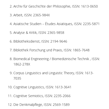
ΔΑΝΕΙΣΜΟΣ
Archiv für Geschichte der Philosophie, ISSN: 1613-0650
ΔΙΑΔΑΝΕΙΣΜΟΣ
Arbeit, ISSN: 2365-984X
ΠΑΡΑΓΓΕΛΙΕΣ ΒΙΒΛΙΩΝ
Asiatische Studien – Études Asiatiques, ISSN: 2235-5871
Analyse & Kritik, ISSN: 2365-9858
ΦΩΤΟΤΥΠΗΣΗ –
ΕΚΤΥΠΩΣΗ
Bibliotheksdienst, ISSN: 2194-9646
ΤΕΧΝΙΚΗ ΥΠΟΔΟΜΗ
Bibliothek Forschung und Praxis, ISSN: 1865-7648
ΕΚΠΑΙΔΕΥΤΙΚΕΣ
Biomedical Engineering / Biomedizinische Technik , ISSN:
ΠΑΡΟΥΣΙΑΣΕΙΣ -
1862-278X
ΕΚΔΗΛΩΣΕΙΣ
Corpus Linguistics and Linguistic Theory, ISSN: 1613-
ΠΡΟΣΒΑΣΙΜΟΤΗΤΑ
7035
Cognitive Linguistics, ISSN: 1613-3641
ΕΡΓΑΛΕΙΑ
Cognitive Semiotics, ISSN: 2235-2066
ΟΔΗΓΟΙ ΒΙΒΛΙΟΘΗΚΗΣ
Die Denkmalpflege, ISSN: 2569-1589