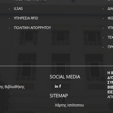
ILSAS
ΔΙ
ΥΠΗΡΕΣΙΑ RFID
ΦΩ
ΠΟΛΙΤΙΚΗ ΑΠΟΡΡΗΤΟΥ
ΥΠ
ΤΕ
ΠΡ
Η I
SOCIAL MEDIA
ΔΥ
ΣΥ
της Βιβλιοθήκης
ΒΙ
ΕΙ
SITEMAP
ΑΠ
Χάρτης Ιστότοπου