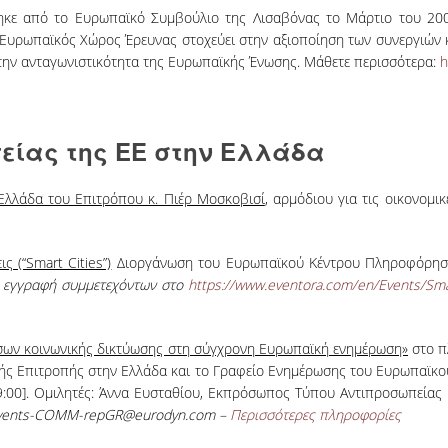
ηκε από το Ευρωπαϊκό Συμβούλιο της Λισαβόνας το Μάρτιο του 200
Ευρωπαϊκός Χώρος Έρευνας στοχεύει στην αξιοποίηση των συνεργιών 
ι την ανταγωνιστικότητα της Ευρωπαϊκής Ένωσης. Μάθετε περισσότερα:
h
πείας της ΕΕ στην Ελλάδα
Ελλάδα του Επιτρόπου κ. Πιέρ Μοσκοβισί
, αρμόδιου για τις οικονομι
ς (“Smart Cities”)
Διοργάνωση του Ευρωπαϊκού Κέντρου Πληροφόρησης
ό εγγραφή συμμετεχόντων στο
https://www.eventora.com/en/Events/Sm
έσων κοινωνικής δικτύωσης στη σύγχρονη Ευρωπαϊκή ενημέρωση»
στο π
ής Επιτροπής στην Ελλάδα και το Γραφείο Ενημέρωσης του Ευρωπαϊκ
19:00]. Ομιλητές: Άννα Ευσταθίου, Εκπρόσωπος Τύπου Αντιπροσωπείας
 events-COMM-repGR@eurodyn.com –
Περισσότερες πληροφορίες