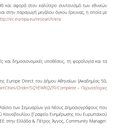
0 και αφορά στον καλύτερο συντονισμό των εθνικών
και στην παραγωγή μεγάλου όγκου έρευνας, η οποία με
ttp://ec.europa.eu/research/era
κές και δημοσιονομικές υποθέσεις, τη φορολογία και τα
 Εurope Direct του Δήμου Αθηναίων [Ακαδημίας 50,
artCities/Order/SQYEWKQZFI/Complete
–
Περισσότερες
λαίσιο των Σεμιναρίων για Νέους Δημοσιογράφους που
ού Κοινοβουλίου [Γραφείο Ενημέρωσης του Ευρωπαϊκού
 ΕΕ στην Ελλάδα & Πέτρος Άγγος, Community Manager.