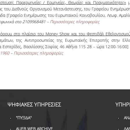
τευση: Παρερμηνείες / Ερμηνείες, Θεωρίες και Πραγματικότητες»
μ
ς του Διεθνούς Οργανισμού Μετανάστευσης, του Γραφείου Ενημέρωση
δα [Γραφείο Ενημέρωσης του Ευρωπαϊκού Κοινοβουλίου, Λεωφ. Αμαλία
λεφωνικά στο 2109968481 –
Περισσότερες πληροφορίες
ρουμ στο πλαίσιο του Money Show και του Φεστιβάλ Εθελοντισμού
Θεμάτων, της Αντιπροσωπείας της Ευρωπαϊκής Επιτροπής στην Ελ
σα Εσπερίδες, Βασιλίσσης Σοφίας 46 Αθήνα 115 28 – ώρα 12:00-16:00]
=1960
–
Περισσότερες πληροφορίες
ΨΗΦΙΑΚΕΣ ΥΠΗΡΕΣΙΕΣ
ΥΠΗΡ
"ΠΥΞΙΔΑ"
ΑΝ
AUEB WEB ARCHIVE
ΔΑ