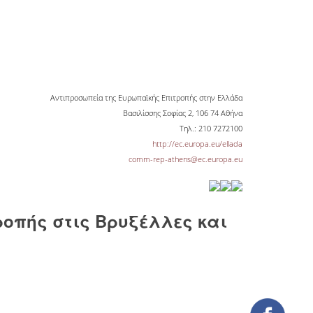
Αντιπροσωπεία της Ευρωπαϊκής Επιτροπής στην Ελλάδα
Βασιλίσσης Σοφίας 2, 106 74 Αθήνα
Τηλ.: 210 7272100
http://ec.europa.eu/ellada
comm-rep-athens@ec.europa.eu
οπής στις Βρυξέλλες και