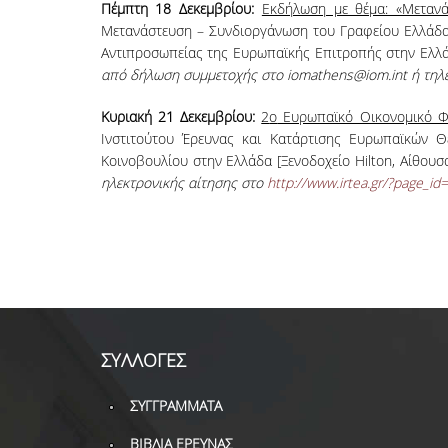
Πέμπτη 18 Δεκεμβρίου:
Εκδήλωση με θέμα: «Μετανάσ
Μετανάστευση – Συνδιοργάνωση του Γραφείου Ελλάδα
Αντιπροσωπείας της Ευρωπαϊκής Επιτροπής στην Ελλά
από δήλωση συμμετοχής στο iomathens@iom.int ή τη
Κυριακή 21 Δεκεμβρίου:
2
ο
Ευρωπαϊκό Οικονομικό Φό
Ινστιτούτου Έρευνας και Κατάρτισης Ευρωπαϊκών 
Κοινοβουλίου στην Ελλάδα [Ξενοδοχείο Hilton, Αίθου
ηλεκτρονικής αίτησης στο
http://www.irtea.gr/?page_id
ΣΥΛΛΟΓΕΣ
ΣΥΓΓΡΑΜΜΑΤΑ
ΒΙΒΛΙΑ ΕΡΕΥΝΑΣ