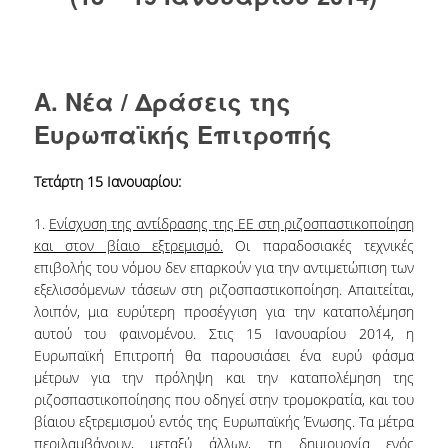
ΔΑΝΕΙΣΜΟΣ
ΔΙΑΔΑΝΕΙΣΜΟΣ
ΠΑΡΑΓΓΕΛΙΕΣ ΒΙΒΛΙΩΝ
A. Νέα / Δράσεις της
Ευρωπαϊκής Επιτροπής
ΦΩΤΟΤΥΠΗΣΗ –
ΕΚΤΥΠΩΣΗ
Τετάρτη 15 Ιανουαρίου:
ΤΕΧΝΙΚΗ ΥΠΟΔΟΜΗ
1.
Ενίσχυση της αντίδρασης της ΕΕ στη ριζοσπαστικοποίηση
ΕΚΠΑΙΔΕΥΤΙΚΕΣ
και στον βίαιο εξτρεμισμό.
Οι παραδοσιακές τεχνικές
ΠΑΡΟΥΣΙΑΣΕΙΣ -
επιβολής του νόμου δεν επαρκούν για την αντιμετώπιση των
ΕΚΔΗΛΩΣΕΙΣ
εξελισσόμενων τάσεων στη ριζοσπαστικοποίηση. Απαιτείται,
λοιπόν, μια ευρύτερη προσέγγιση για την καταπολέμηση
ΠΡΟΣΒΑΣΙΜΟΤΗΤΑ
αυτού του φαινομένου. Στις 15 Ιανουαρίου 2014, η
Ευρωπαϊκή Επιτροπή θα παρουσιάσει ένα ευρύ φάσμα
ΕΡΓΑΛΕΙΑ
μέτρων για την πρόληψη και την καταπολέμηση της
ριζοσπαστικοποίησης που οδηγεί στην τρομοκρατία, και του
ΟΔΗΓΟΙ ΒΙΒΛΙΟΘΗΚΗΣ
βίαιου εξτρεμισμού εντός της Ευρωπαϊκής Ένωσης. Τα μέτρα
περιλαμβάνουν, μεταξύ άλλων, τη δημιουργία ενός