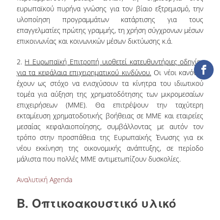
ΒΙΒΛΙΟΜΕΤΡΙΑ
ευρωπαϊκού πυρήνα γνώσης για τον βίαιο εξτρεμισμό, την
υλοποίηση προγραμμάτων κατάρτισης για τους
WOS
επαγγελματίες πρώτης γραμμής, τη χρήση σύγχρονων μέσων
επικοινωνίας και κοινωνικών μέσων δικτύωσης κ.ά.
SCOPUS
2.
Η Ευρωπαϊκή Επιτροπή υιοθετεί κατευθυντήριες οδηγίες
GOOGLE SCHOLAR
για τα κεφάλαια επιχειρηματικού κινδύνου.
Οι νέοι κανόνες
έχουν ως στόχο να ενισχύσουν τα κίνητρα του ιδιωτικού
MICROSOFT ACADEMIC
SEARCH
τομέα για αύξηση της χρηματοδότησης των μικρομεσαίων
επιχειρήσεων (ΜΜΕ). Θα επιτρέψουν την ταχύτερη
INCITES JOURNAL
εκταμίευση χρηματοδοτικής βοήθειας σε ΜΜΕ και εταιρείες
CITATION REPORTS
μεσαίας κεφαλαιοποίησης, συμβάλλοντας με αυτόν τον
τρόπο στην προσπάθεια της Ευρωπαϊκής Ένωσης για εκ
ΑΚΑΔΗΜΑΪΚΗ ΓΩΝΙΑ
νέου εκκίνηση της οικονομικής ανάπτυξης, σε περίοδο
ΜΑΘΗΣΗΣ
μάλιστα που πολλές ΜΜΕ αντιμετωπίζουν δυσκολίες.
AUEB WEB ARCHIVE
Αναλυτική Agenda
ΣΥΝΕΡΓΕΙΕΣ
Β. Οπτικοακουστικό υλικό