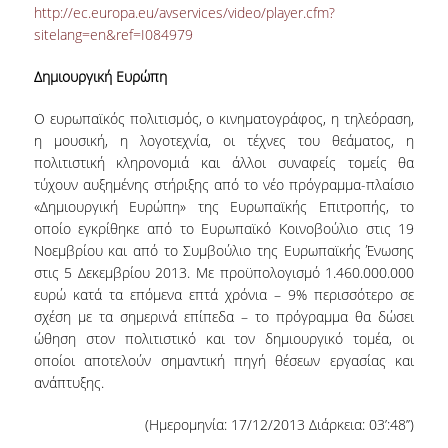
ΔΙ.Ο.ΒΙ.
http://ec.europa.eu/avservices/video/player.cfm?
sitelang=en&ref=I084979
Σ.Ε.Α.Β.
Δημιουργική Ευρώπη
ΠΥΛΗ HEAL LINK
Ο ευρωπαϊκός πολιτισμός, ο κινηματογράφος, η τηλεόραση,
ΜΟ.ΔΙ.Π.Α.Β.
η μουσική, η λογοτεχνία, οι τέχνες του θεάματος, η
πολιτιστική κληρονομιά και άλλοι συναφείς τομείς θα
ΕΠΙΣΤΗΜΟΝΙΚΗ
τύχουν αυξημένης στήριξης από το νέο πρόγραμμα-πλαίσιο
ΕΠΙΚΟΙΝΩΝΗΣΗ
«Δημιουργική Ευρώπη» της Ευρωπαϊκής Επιτροπής, το
οποίο εγκρίθηκε από το Ευρωπαϊκό Κοινοβούλιο στις 19
Νοεμβρίου και από το Συμβούλιο της Ευρωπαϊκής Ένωσης
στις 5 Δεκεμβρίου 2013. Με προϋπολογισμό 1.460.000.000
ευρώ κατά τα επόμενα επτά χρόνια – 9% περισσότερο σε
σχέση με τα σημερινά επίπεδα – το πρόγραμμα θα δώσει
ώθηση στον πολιτιστικό και τον δημιουργικό τομέα, οι
οποίοι αποτελούν σημαντική πηγή θέσεων εργασίας και
ανάπτυξης.
(Ημερομηνία: 17/12/2013 Διάρκεια: 03’:48’’)