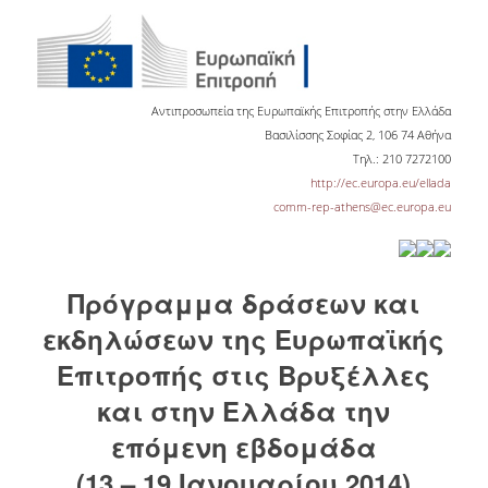
ΕΡΓΑ ΑΝΑΠΤΥΞΗΣ
ΣΥΛΛΟΓΕΣ
Αντιπροσωπεία της Ευρωπαϊκής Επιτροπής στην Ελλάδα
ΕΝΤΥΠΕΣ ΣΥΛΛΟΓΕΣ
Βασιλίσσης Σοφίας 2, 106 74 Αθήνα
Τηλ.: 210 7272100
ΨΗΦΙΑΚΕΣ ΠΗΓΕΣ
http://ec.europa.eu/ellada
comm-rep-athens@ec.europa.eu
ΚΕΝΤΡΑ ΤΕΚΜΗΡΙΩΣΗΣ
Κ.Ε.Τ
Πρόγραμμα δράσεων και
ΟΟΣΑ
εκδηλώσεων της Ευρωπαϊκής
Π.Ο.Τ
Επιτροπής στις Βρυξέλλες
ΥΠΗΡΕΣΙΕΣ
και στην Ελλάδα την
επόμενη εβδομάδα
ΑΝΑΓΝΩΣΤΗΡΙΟ
(13 – 19 Ιανουαρίου 2014)