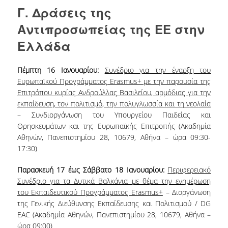
Γ. Δράσεις της
Αντιπροσωπείας της ΕΕ στην
Ελλάδα
Πέμπτη 16 Ιανουαρίου:
Συνέδριο για την έναρξη του
Ευρωπαϊκού Προγράμματος Erasmus+ με την παρουσία της
Επιτρόπου κυρίας Ανδρούλλας Βασιλείου, αρμόδιας για την
εκπαίδευση, τον πολιτισμό, την πολυγλωσσία και τη νεολαία
– Συνδιοργάνωση του Υπουργείου Παιδείας και
Θρησκευμάτων και της Ευρωπαϊκής Επιτροπής (Ακαδημία
Αθηνών, Πανεπιστημίου 28, 10679, Αθήνα – ώρα 09:30-
17:30)
Παρασκευή 17 έως Σάββατο 18 Ιανουαρίου:
Περιφερειακό
Συνέδριο για τα Δυτικά Βαλκάνια με θέμα την ενημέρωση
του Εκπαιδευτικού Προγράμματος Erasmus+
– Διοργάνωση
της Γενικής Διεύθυνσης Εκπαίδευσης και Πολιτισμού / DG
EAC (Ακαδημία Αθηνών, Πανεπιστημίου 28, 10679, Αθήνα –
ώρα 09:00)