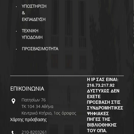
ΔΙ.Ο.ΒΙ.
ΥΠΟΣΤΗΡΙΞΗ
Σ.Ε.Α.Β.
&
ΕΚΠΑΙΔΕΥΣΗ
ΠΥΛΗ HEAL LINK
ΤΕΧΝΙΚΗ
ΥΠΟΔΟΜΗ
ΜΟ.ΔΙ.Π.Α.Β.
ΠΡΟΣΒΑΣΙΜΟΤΗΤΑ
ΕΠΙΣΤΗΜΟΝΙΚΗ
ΕΠΙΚΟΙΝΩΝΗΣΗ
Η IP ΣΑΣ ΕΙΝΑΙ:
216.73.217.92
ΕΠΙΚΟΙΝΩΝΙΑ
ΔΥΣΤΥΧΩΣ ΔΕΝ
ΕΧΕΤΕ
Πατησίων 76
ΠΡΟΣΒΑΣΗ ΣΤΙΣ
ΤΚ 104 34 Αθήνα
ΣΥΝΔΡΟΜΗΤΙΚΕΣ
Κεντρικό Κτήριο, 1ος όροφος
ΨΗΦΙΑΚΕΣ
ΠΗΓΕΣ ΤΗΣ
Χάρτης πρόσβασης
ΒΙΒΛΙΟΘΗΚΗΣ
ΤΟΥ ΟΠΑ.
210-8203261