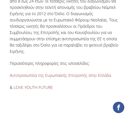
από 8 έως 24 ετών· οι τέσσερις νικητές του διαγωνισμού θα
ΕΡΓΑ ΑΝΑΠΤΥΞΗΣ
προσκληθούν στην τελετή απονομής του βραβείου Νόμπελ
Ειρήνης για το 2012 στο Όσλο. Ο διαγωνισμός
ΣΥΛΛΟΓΕΣ
συνδιοργανώνεται με το Ευρωπαϊκό Φόρουμ Νεολαίας. Τους
τέσσερις νικητές θα προσκαλέσουν οι Πρόεδροι του
Συμβουλίου, της Επιτροπής και του Κοινοβουλίου για να
ΕΝΤΥΠΕΣ ΣΥΛΛΟΓΕΣ
συμμετάσχουν στην επίσημη αντιπροσωπεία της ΕΕ η οποία
θα ταξιδέψει στο Όσλο για να παραλάβει το φετεινό βραβείο
ΨΗΦΙΑΚΕΣ ΠΗΓΕΣ
Ειρήνης.
ΚΕΝΤΡΑ ΤΕΚΜΗΡΙΩΣΗΣ
Περισσότερες πληροφορίες στις ιστοσελίδες:
Κ.Ε.Τ
Αντιπροσωπεία της Ευρωπαϊκής Επιτροπής στην Ελλάδα
ΟΟΣΑ
&
LOVE YOUTH FUTURE
Π.Ο.Τ
ΥΠΗΡΕΣΙΕΣ
ΑΝΑΓΝΩΣΤΗΡΙΟ