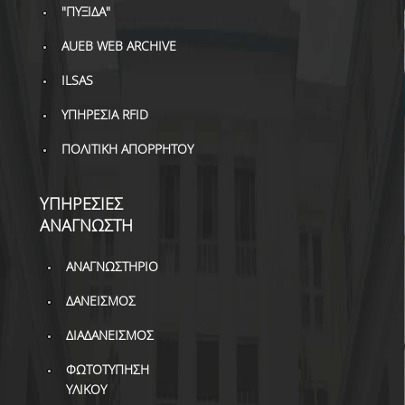
ΒΙΒΛΙΟΜΕΤΡΙΑ
"ΠΥΞΙΔΑ"
WOS
AUEB WEB ARCHIVE
ILSAS
SCOPUS
ΥΠΗΡΕΣΙΑ RFID
GOOGLE SCHOLAR
ΠΟΛΙΤΙΚΗ ΑΠΟΡΡΗΤΟΥ
MICROSOFT ACADEMIC
SEARCH
ΥΠΗΡΕΣΙΕΣ
INCITES JOURNAL
ΑΝΑΓΝΩΣΤΗ
CITATION REPORTS
ΑΚΑΔΗΜΑΪΚΗ ΓΩΝΙΑ
ΑΝΑΓΝΩΣΤΗΡΙΟ
ΜΑΘΗΣΗΣ
ΔΑΝΕΙΣΜΟΣ
AUEB WEB ARCHIVE
ΔΙΑΔΑΝΕΙΣΜΟΣ
ΣΥΝΕΡΓΕΙΕΣ
ΦΩΤΟΤΥΠΗΣΗ
ΥΛΙΚΟΥ