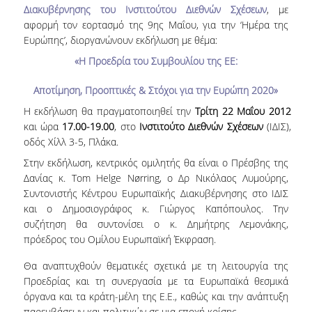
Διακυβέρνησης του Ινστιτούτου Διεθνών Σχέσεων
, με
ΕΡΓΑ ΑΝΑΠΤΥΞΗΣ
αφορμή τον εορτασμό της 9
ης
Μαΐου, για την ‘Ημέρα της
Ευρώπης’, διοργανώνουν εκδήλωση με θέμα:
ΣΥΛΛΟΓΕΣ
«Η Προεδρία του Συμβουλίου της ΕΕ:
ΕΝΤΥΠΕΣ ΣΥΛΛΟΓΕΣ
Αποτίμηση, Προοπτικές & Στόχοι για την Ευρώπη 2020»
ΨΗΦΙΑΚΕΣ ΠΗΓΕΣ
Η εκδήλωση θα πραγματοποιηθεί την
Τρίτη 22 Μαΐου 2012
και ώρα
17.00-19.00
, στο
Ινστιτούτο Διεθνών Σχέσεων
(ΙΔΙΣ),
ΚΕΝΤΡΑ ΤΕΚΜΗΡΙΩΣΗΣ
οδός Χίλλ 3-5, Πλάκα.
Στην εκδήλωση, κεντρικός ομιλητής θα είναι ο Πρέσβης της
Κ.Ε.Τ
Δανίας κ.
Tom
Helge
N
ø
rring
,
o
Δρ Νικόλαος Λυμούρης,
Συντονιστής Κέντρου Ευρωπαϊκής Διακυβέρνησης στο ΙΔΙΣ
ΟΟΣΑ
και ο Δημοσιογράφος κ. Γιώργος Καπόπουλος. Την
συζήτηση θα συντονίσει ο κ. Δημήτρης Λεμονάκης,
Π.Ο.Τ
πρόεδρος του Ομίλου Ευρωπαϊκή Έκφραση.
ΥΠΗΡΕΣΙΕΣ
Θα αναπτυχθούν θεματικές σχετικά με τη λειτουργία της
Προεδρίας και τη συνεργασία με τα Ευρωπαϊκά θεσμικά
ΑΝΑΓΝΩΣΤΗΡΙΟ
όργανα και τα κράτη-μέλη της Ε.Ε., καθώς και την ανάπτυξη
παρεμβάσεων και πολιτικών σε μια εποχή κρίσης.