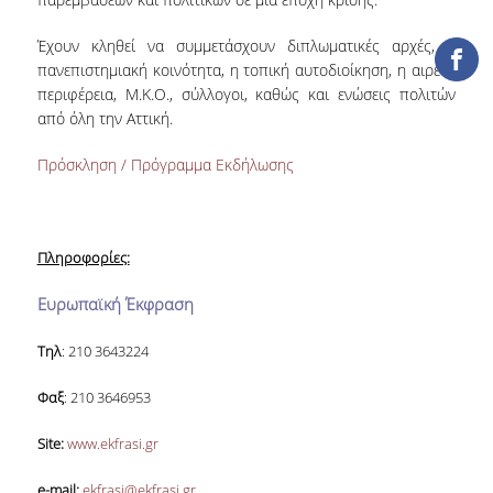
ΔΑΝΕΙΣΜΟΣ
Έχουν κληθεί να συμμετάσχουν διπλωματικές αρχές, η
ΔΙΑΔΑΝΕΙΣΜΟΣ
πανεπιστημιακή κοινότητα,
η τοπική αυτοδιοίκηση, η αιρετή
περιφέρεια, Μ.Κ.Ο., σύλλογοι, καθώς και ενώσεις πολιτών
ΠΑΡΑΓΓΕΛΙΕΣ ΒΙΒΛΙΩΝ
από όλη την Αττική.
ΦΩΤΟΤΥΠΗΣΗ –
Πρόσκληση / Πρόγραμμα Εκδήλωσης
ΕΚΤΥΠΩΣΗ
ΤΕΧΝΙΚΗ ΥΠΟΔΟΜΗ
Πληροφορίες:
ΕΚΠΑΙΔΕΥΤΙΚΕΣ
ΠΑΡΟΥΣΙΑΣΕΙΣ -
Ευρωπαϊκή Έκφραση
ΕΚΔΗΛΩΣΕΙΣ
ΠΡΟΣΒΑΣΙΜΟΤΗΤΑ
Τηλ
: 210 3643224
Φαξ
: 210 3646953
ΕΡΓΑΛΕΙΑ
Site:
www
.
ekfrasi
.
gr
ΟΔΗΓΟΙ ΒΙΒΛΙΟΘΗΚΗΣ
e
-
mail
:
ekfrasi@ekfrasi.gr