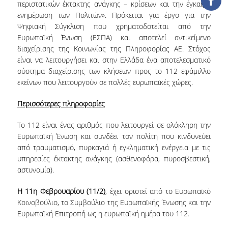
ΒΙΒΛΙΟΜΕΤΡΙΑ
περιστατικών έκτακτης ανάγκης – κρίσεων και την έγκαιρη
ενημέρωση των Πολιτών». Πρόκειται για έργο για την
WOS
Ψηφιακή Σύγκλιση που χρηματοδοτείται από την
Ευρωπαϊκή Ένωση (ΕΣΠΑ) και αποτελεί αντικείμενο
SCOPUS
διαχείρισης της Κοινωνίας της Πληροφορίας ΑΕ. Στόχος
είναι να λειτουργήσει και στην Ελλάδα ένα αποτελεσματικό
GOOGLE SCHOLAR
σύστημα διαχείρισης των κλήσεων προς το 112 εφάμιλλο
εκείνων που λειτουργούν σε πολλές ευρωπαϊκές χώρες.
MICROSOFT ACADEMIC
SEARCH
Περισσότερες πληροφορίες
INCITES JOURNAL
Το 112 είναι ένας αριθμός που λειτουργεί σε ολόκληρη την
CITATION REPORTS
Ευρωπαϊκή Ένωση και συνδέει τον πολίτη που κινδυνεύει
από τραυματισμό, πυρκαγιά ή εγκληματική ενέργεια με τις
ΑΚΑΔΗΜΑΪΚΗ ΓΩΝΙΑ
υπηρεσίες έκτακτης ανάγκης (ασθενοφόρα, πυροσβεστική,
ΜΑΘΗΣΗΣ
αστυνομία).
AUEB WEB ARCHIVE
Η 11η Φεβρουαρίου (11/2)
, έχει οριστεί από το Ευρωπαϊκό
Κοινοβούλιο, το Συμβούλιο της Ευρωπαϊκής Ένωσης και την
ΣΥΝΕΡΓΕΙΕΣ
Ευρωπαϊκή Επιτροπή ως η ευρωπαϊκή ημέρα του 112.