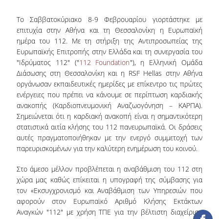
ΔΑΝΕΙΣΜΟΣ
Το Σαββατοκύριακο 8-9 Φεβρουαρίου γιορτάστηκε με
ΔΙΑΔΑΝΕΙΣΜΟΣ
επιτυχία στην Αθήνα και τη Θεσσαλονίκη η Ευρωπαϊκή
ημέρα του 112. Με τη στήριξη της Αντιπροσωπείας της
ΠΑΡΑΓΓΕΛΙΕΣ ΒΙΒΛΙΩΝ
Ευρωπαϊκής Επιτροπής στην Ελλάδα και τη συνεργασία του
"Ιδρύματος 112" ("
112 Foundation
"), η Ελληνική Ομάδα
ΦΩΤΟΤΥΠΗΣΗ –
Διάσωσης στη Θεσσαλονίκη και η RSF Hellas στην Αθήνα
ΕΚΤΥΠΩΣΗ
οργάνωσαν εκπαιδευτικές ημερίδες με επίκεντρο τις πρώτες
ενέργειες που πρέπει να κάνουμε σε περίπτωση καρδιακής
ΤΕΧΝΙΚΗ ΥΠΟΔΟΜΗ
ανακοπής (Καρδιοπνευμονική Αναζωογόνηση – ΚΑΡΠΑ).
ΕΚΠΑΙΔΕΥΤΙΚΕΣ
Σημειώνεται ότι η καρδιακή ανακοπή είναι η σημαντικότερη
ΠΑΡΟΥΣΙΑΣΕΙΣ -
στατιστικά αιτία κλήσης του 112 πανευρωπαϊκά. Οι δράσεις
ΕΚΔΗΛΩΣΕΙΣ
αυτές πραγματοποιήθηκαν με την ενεργό συμμετοχή των
παρευρισκομένων για την καλύτερη ενημέρωση του κοινού.
ΠΡΟΣΒΑΣΙΜΟΤΗΤΑ
Στο άμεσο μέλλον προβλέπεται η αναβάθμιση του 112 στη
ΕΡΓΑΛΕΙΑ
χώρα μας καθώς επίκειται η υπογραφή της σύμβασης για
τον «Εκσυγχρονισμό και Αναβάθμιση των Υπηρεσιών που
αφορούν στον Ευρωπαϊκό Αριθμό Κλήσης Εκτάκτων
ΟΔΗΓΟΙ ΒΙΒΛΙΟΘΗΚΗΣ
Αναγκών "112" με χρήση ΤΠΕ για την βέλτιστη διαχείριση