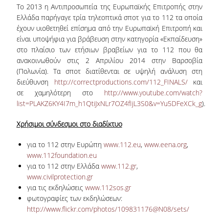
ΔΙ.Ο.ΒΙ.
Το 2013 η Αντιπροσωπεία της Ευρωπαϊκής Επιτροπής στην
Ελλάδα παρήγαγε τρία τηλεοπτικά σποτ για το 112 τα οποία
Σ.Ε.Α.Β.
έχουν υιοθετηθεί επίσημα από την Ευρωπαϊκή Επιτροπή και
είναι υποψήφια για βράβευση στην κατηγορία «Εκπαίδευση»
ΠΥΛΗ HEAL LINK
στο πλαίσιο των ετήσιων βραβείων για το 112 που θα
ανακοινωθούν στις 2 Απριλίου 2014 στην Βαρσοβία
ΜΟ.ΔΙ.Π.Α.Β.
(Πολωνία). Τα σποτ διατίθενται σε υψηλή ανάλυση στη
ΕΠΙΣΤΗΜΟΝΙΚΗ
διεύθυνση
http://correctproductions.com/112_FINALS/
και
ΕΠΙΚΟΙΝΩΝΗΣΗ
σε χαμηλότερη στο
http://www.youtube.com/watch?
list=PLAKZ6KY4I7m_h1QtiJxNLr7OZ4fIjL3S0&v=Yu5DFeXCk_g
).
Χρήσιμοι σύνδεσμοι στο διαδίκτυο
για το 112 στην Ευρώπη
www.112.eu
,
www.eena.org
,
www.112foundation.eu
για το 112 στην Ελλάδα
www.112.gr
,
www.civilprotection.gr
για τις εκδηλώσεις
www.112sos.gr
φωτογραφίες των εκδηλώσεων:
http://www.flickr.com/photos/109831176@N08/sets/