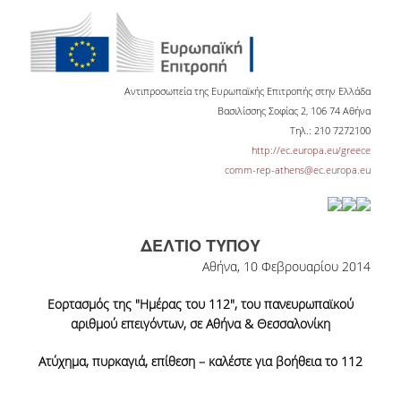
ΕΡΓΑ ΑΝΑΠΤΥΞΗΣ
ΣΥΛΛΟΓΕΣ
Αντιπροσωπεία της Ευρωπαϊκής Επιτροπής στην Ελλάδα
ΕΝΤΥΠΕΣ ΣΥΛΛΟΓΕΣ
Βασιλίσσης Σοφίας 2, 106 74 Αθήνα
Τηλ.: 210 7272100
ΨΗΦΙΑΚΕΣ ΠΗΓΕΣ
http://ec.europa.eu/greece
comm-rep-athens@ec.europa.eu
ΚΕΝΤΡΑ ΤΕΚΜΗΡΙΩΣΗΣ
Κ.Ε.Τ
ΔΕΛΤΙΟ ΤΥΠΟΥ
ΟΟΣΑ
Αθήνα, 10 Φεβρουαρίου 2014
Π.Ο.Τ
Εορτασμός της "Ημέρας του 112", του πανευρωπαϊκού
αριθμού επειγόντων, σε Αθήνα & Θεσσαλονίκη
ΥΠΗΡΕΣΙΕΣ
Ατύχημα, πυρκαγιά, επίθεση – καλέστε για βοήθεια το 112
ΑΝΑΓΝΩΣΤΗΡΙΟ