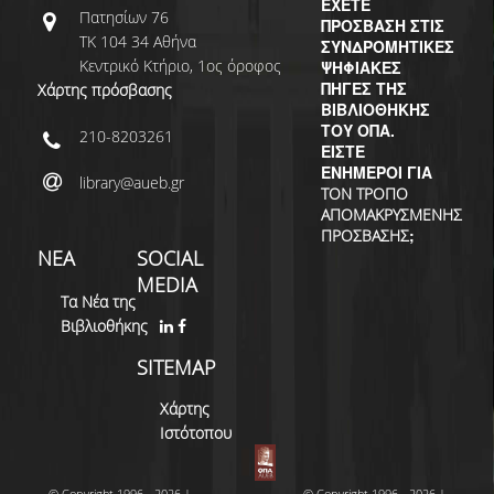
ΕΧΕΤΕ
Πατησίων 76
ΠΡΟΣΒΑΣΗ ΣΤΙΣ
ΤΚ 104 34 Αθήνα
ΣΥΝΔΡΟΜΗΤΙΚΕΣ
Κεντρικό Κτήριο, 1ος όροφος
ΨΗΦΙΑΚΕΣ
ΠΗΓΕΣ ΤΗΣ
Χάρτης πρόσβασης
ΒΙΒΛΙΟΘΗΚΗΣ
ΤΟΥ ΟΠΑ.
210-8203261
ΕΙΣΤΕ
ΕΝΗΜΕΡΟΙ ΓΙΑ
library@aueb.gr
ΤΟΝ ΤΡΟΠΟ
ΑΠΟΜΑΚΡΥΣΜΕΝΗΣ
;
ΠΡΟΣΒΑΣΗΣ
ΝΕΑ
SOCIAL
MEDIA
Τα Νέα της
Βιβλιοθήκης
SITEMAP
Χάρτης
Ιστότοπου
© Copyright 1996 - 2026 |
© Copyright 1996 - 2026 |