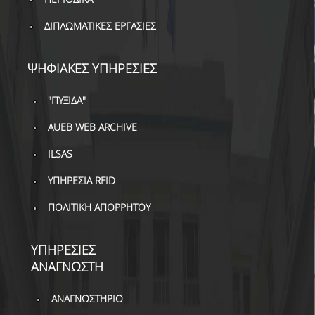
ΒΙΒΛΙΟΜΕΤΡΙΑ
ΔΙΠΛΩΜΑΤΙΚΕΣ ΕΡΓΑΣΙΕΣ
WOS
SCOPUS
ΨΗΦΙΑΚΕΣ ΥΠΗΡΕΣΙΕΣ
GOOGLE SCHOLAR
"ΠΥΞΙΔΑ"
MICROSOFT ACADEMIC
AUEB WEB ARCHIVE
SEARCH
ILSAS
INCITES JOURNAL
CITATION REPORTS
ΥΠΗΡΕΣΙΑ RFID
ΑΚΑΔΗΜΑΪΚΗ ΓΩΝΙΑ
ΠΟΛΙΤΙΚΗ ΑΠΟΡΡΗΤΟΥ
ΜΑΘΗΣΗΣ
ΥΠΗΡΕΣΙΕΣ
AUEB WEB ARCHIVE
ΑΝΑΓΝΩΣΤΗ
ΣΥΝΕΡΓΕΙΕΣ
ΑΝΑΓΝΩΣΤΗΡΙΟ