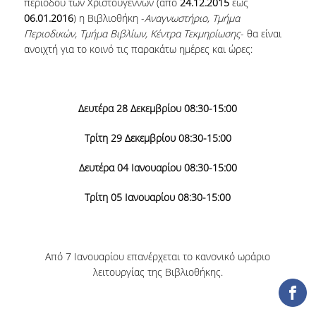
περιόδου των Χριστουγέννων (από
24.12.2015
έως
ΕΡΓΑ ΑΝΑΠΤΥΞΗΣ
06.01.2016
) η Βιβλιοθήκη -
Αναγνωστήριο, Τμήμα
Περιοδικών, Τμήμα Βιβλίων, Κέντρα Τεκμηρίωσης
- θα είναι
ΣΥΛΛΟΓΕΣ
ανοιχτή για το κοινό τις παρακάτω ημέρες και ώρες:
ΕΝΤΥΠΕΣ ΣΥΛΛΟΓΕΣ
Δευτέρα 28 Δεκεμβρίου 08:30-15:00
ΨΗΦΙΑΚΕΣ ΠΗΓΕΣ
Τρίτη 29 Δεκεμβρίου 08:30-15:00
ΚΕΝΤΡΑ ΤΕΚΜΗΡΙΩΣΗΣ
Δευτέρα 04 Ιανουαρίου 08:30-15:00
Κ.Ε.Τ
Τρίτη 05 Ιανουαρίου 08:30-15:00
ΟΟΣΑ
Π.Ο.Τ
Από 7 Ιανουαρίου επανέρχεται το κανονικό ωράριο
ΥΠΗΡΕΣΙΕΣ
λειτουργίας της Βιβλιοθήκης.
ΑΝΑΓΝΩΣΤΗΡΙΟ