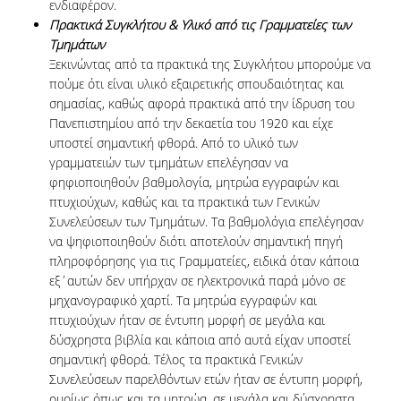
ενδιαφέρον.
ΒΙΒΛΙΟΜΕΤΡΙΑ
Πρακτικά Συγκλήτου & Υλικό από τις Γραμματείες των
WOS
Τμημάτων
Ξεκινώντας από τα πρακτικά της Συγκλήτου μπορούμε να
SCOPUS
πούμε ότι είναι υλικό εξαιρετικής σπουδαιότητας και
σημασίας, καθώς αφορά πρακτικά από την ίδρυση του
GOOGLE SCHOLAR
Πανεπιστημίου από την δεκαετία του 1920 και είχε
υποστεί σημαντική φθορά. Από το υλικό των
MICROSOFT ACADEMIC
γραμματειών των τμημάτων επελέγησαν να
SEARCH
φηφιοποιηθούν βαθμολογία, μητρώα εγγραφών και
πτυχιούχων, καθώς και τα πρακτικά των Γενικών
INCITES JOURNAL
Συνελεύσεων των Τμημάτων. Τα βαθμολόγια επελέγησαν
CITATION REPORTS
να ψηφιοποιηθούν διότι αποτελούν σημαντική πηγή
πληροφόρησης για τις Γραμματείες, ειδικά όταν κάποια
ΑΚΑΔΗΜΑΪΚΗ ΓΩΝΙΑ
ΜΑΘΗΣΗΣ
εξ΄αυτών δεν υπήρχαν σε ηλεκτρονικά παρά μόνο σε
μηχανογραφικό χαρτί. Τα μητρώα εγγραφών και
AUEB WEB ARCHIVE
πτυχιούχων ήταν σε έντυπη μορφή σε μεγάλα και
δύσχρηστα βιβλία και κάποια από αυτά είχαν υποστεί
ΣΥΝΕΡΓΕΙΕΣ
σημαντική φθορά. Τέλος τα πρακτικά Γενικών
Συνελεύσεων παρελθόντων ετών ήταν σε έντυπη μορφή,
ομοίως όπως και τα μητρώα, σε μεγάλα και δύσχρηστα