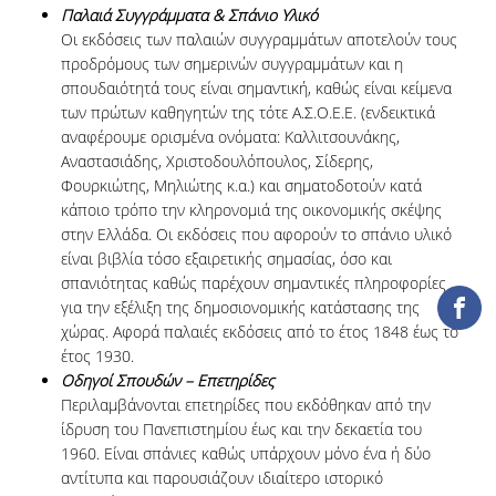
ΔΑΝΕΙΣΜΟΣ
Παλαιά Συγγράμματα & Σπάνιο Υλικό
Οι εκδόσεις των παλαιών συγγραμμάτων αποτελούν τους
ΔΙΑΔΑΝΕΙΣΜΟΣ
προδρόμους των σημερινών συγγραμμάτων και η
σπουδαιότητά τους είναι σημαντική, καθώς είναι κείμενα
ΠΑΡΑΓΓΕΛΙΕΣ ΒΙΒΛΙΩΝ
των πρώτων καθηγητών της τότε Α.Σ.Ο.Ε.Ε. (ενδεικτικά
αναφέρουμε ορισμένα ονόματα: Καλλιτσουνάκης,
ΦΩΤΟΤΥΠΗΣΗ –
Αναστασιάδης, Χριστοδουλόπουλος, Σίδερης,
ΕΚΤΥΠΩΣΗ
Φουρκιώτης, Μηλιώτης κ.α.) και σηματοδοτούν κατά
κάποιο τρόπο την κληρονομιά της οικονομικής σκέψης
ΤΕΧΝΙΚΗ ΥΠΟΔΟΜΗ
στην Ελλάδα. Οι εκδόσεις που αφορούν το σπάνιο υλικό
είναι βιβλία τόσο εξαιρετικής σημασίας, όσο και
ΕΚΠΑΙΔΕΥΤΙΚΕΣ
σπανιότητας καθώς παρέχουν σημαντικές πληροφορίες
ΠΑΡΟΥΣΙΑΣΕΙΣ -
ΕΚΔΗΛΩΣΕΙΣ
για την εξέλιξη της δημοσιονομικής κατάστασης της
χώρας. Αφορά παλαιές εκδόσεις από το έτος 1848 έως το
ΠΡΟΣΒΑΣΙΜΟΤΗΤΑ
έτος 1930.
Οδηγοί Σπουδών – Επετηρίδες
ΕΡΓΑΛΕΙΑ
Περιλαμβάνονται επετηρίδες που εκδόθηκαν από την
ίδρυση του Πανεπιστημίου έως και την δεκαετία του
1960. Είναι σπάνιες καθώς υπάρχουν μόνο ένα ή δύο
ΟΔΗΓΟΙ ΒΙΒΛΙΟΘΗΚΗΣ
αντίτυπα και παρουσιάζουν ιδιαίτερο ιστορικό