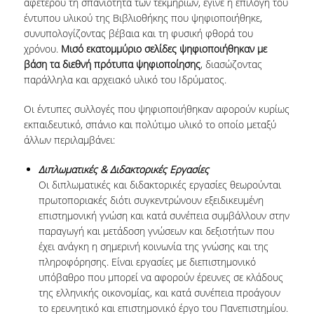
αφετέρου τη σπανιότητα των τεκμηρίων, έγινε η επιλογή του
ΕΡΓΑ ΑΝΑΠΤΥΞΗΣ
έντυπου υλικού της Βιβλιοθήκης που ψηφιοποιήθηκε,
συνυπολογίζοντας βέβαια και τη φυσική φθορά του
ΣΥΛΛΟΓΕΣ
χρόνου.
Μισό εκατομμύριο σελίδες ψηφιοποιήθηκαν με
βάση τα διεθνή πρότυπα ψηφιοποίησης
, διασώζοντας
παράλληλα και αρχειακό υλικό του Ιδρύματος.
ΕΝΤΥΠΕΣ ΣΥΛΛΟΓΕΣ
Οι έντυπες συλλογές που ψηφιοποιήθηκαν αφορούν κυρίως
ΨΗΦΙΑΚΕΣ ΠΗΓΕΣ
εκπαιδευτικό, σπάνιο και πολύτιμο υλικό το οποίο μεταξύ
άλλων περιλαμβάνει:
ΚΕΝΤΡΑ ΤΕΚΜΗΡΙΩΣΗΣ
Διπλωματικές & Διδακτορικές Εργασίες
Κ.Ε.Τ
Οι διπλωματικές και διδακτορικές εργασίες θεωρούνται
ΟΟΣΑ
πρωτοποριακές διότι συγκεντρώνουν εξειδικευμένη
επιστημονική γνώση και κατά συνέπεια συμβάλλουν στην
Π.Ο.Τ
παραγωγή και μετάδοση γνώσεων και δεξιοτήτων που
έχει ανάγκη η σημερινή κοινωνία της γνώσης και της
ΥΠΗΡΕΣΙΕΣ
πληροφόρησης. Είναι εργασίες με διεπιστημονικό
υπόβαθρο που μπορεί να αφορούν έρευνες σε κλάδους
της ελληνικής οικονομίας, και κατά συνέπεια προάγουν
ΑΝΑΓΝΩΣΤΗΡΙΟ
το ερευνητικό και επιστημονικό έργο του Πανεπιστημίου.