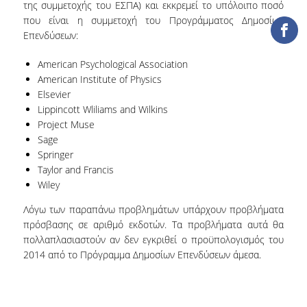
της συμμετοχής του ΕΣΠΑ) και εκκρεμεί το υπόλοιπο ποσό
ΔΑΝΕΙΣΜΟΣ
που είναι η συμμετοχή του Προγράμματος Δημοσίων
Επενδύσεων:
ΔΙΑΔΑΝΕΙΣΜΟΣ
American Psychological Association
ΠΑΡΑΓΓΕΛΙΕΣ ΒΙΒΛΙΩΝ
American Institute of Physics
ΦΩΤΟΤΥΠΗΣΗ –
Elsevier
ΕΚΤΥΠΩΣΗ
Lippincott Wliliams and Wilkins
Project Muse
ΤΕΧΝΙΚΗ ΥΠΟΔΟΜΗ
Sage
Springer
ΕΚΠΑΙΔΕΥΤΙΚΕΣ
Taylor and Francis
ΠΑΡΟΥΣΙΑΣΕΙΣ -
Wiley
ΕΚΔΗΛΩΣΕΙΣ
Λόγω των παραπάνω προβλημάτων υπάρχουν προβλήματα
ΠΡΟΣΒΑΣΙΜΟΤΗΤΑ
πρόσβασης σε αριθμό εκδοτών. Τα προβλήματα αυτά θα
πολλαπλασιαστούν αν δεν εγκριθεί ο προϋπολογισμός του
ΕΡΓΑΛΕΙΑ
2014 από το Πρόγραμμα Δημοσίων Επενδύσεων άμεσα.
ΟΔΗΓΟΙ ΒΙΒΛΙΟΘΗΚΗΣ