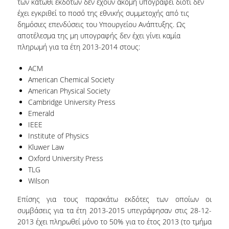
των κάτωθι εκδοτών δεν έχουν ακόμη υπογραφεί διότι δεν
ΕΡΓΑ ΑΝΑΠΤΥΞΗΣ
έχει εγκριθεί το ποσό της εθνικής συμμετοχής από τις
δημόσιες επενδύσεις του Υπουργείου Ανάπτυξης. Ως
ΣΥΛΛΟΓΕΣ
αποτέλεσμα της μη υπογραφής δεν έχει γίνει καμία
πληρωμή για τα έτη 2013-2014 στους:
ΕΝΤΥΠΕΣ ΣΥΛΛΟΓΕΣ
ACM
American Chemical Society
ΨΗΦΙΑΚΕΣ ΠΗΓΕΣ
American Physical Society
Cambridge University Press
ΚΕΝΤΡΑ ΤΕΚΜΗΡΙΩΣΗΣ
Emerald
Κ.Ε.Τ
IEEE
Institute of Physics
ΟΟΣΑ
Kluwer Law
Oxford University Press
Π.Ο.Τ
TLG
Wilson
ΥΠΗΡΕΣΙΕΣ
Επίσης για τους παρακάτω εκδότες των οποίων οι
συμβάσεις για τα έτη 2013-2015 υπεγράφησαν στις 28-12-
ΑΝΑΓΝΩΣΤΗΡΙΟ
2013 έχει πληρωθεί μόνο το 50% για το έτος 2013 (το τμήμα