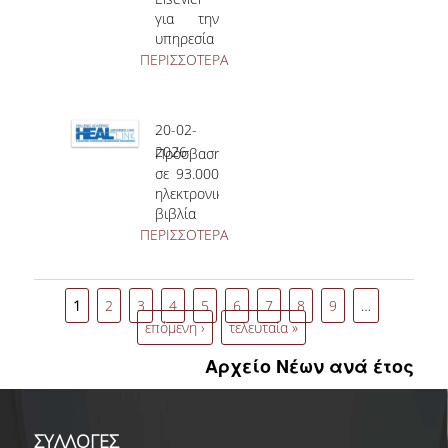
εκπαιδεύσεων
για την
του ΣΕΑΒ
υπηρεσία
ScienceDirect
ΠΕΡΙΣΣΟΤΕΡΑ
AI και τις
δημοσιεύσεις
σε Gold
20-02-
Open
2026
Πρόσβαση
Access
σε 93.000
περιοδικά
ηλεκτρονικά
βιβλία
του JSTOR
ΠΕΡΙΣΣΟΤΕΡΑ
1
2
3
4
5
6
7
8
9
…
επόμενη ›
τελευταία »
Αρχείο Νέων ανά έτος
ΣΥΛΛΟΓΕΣ