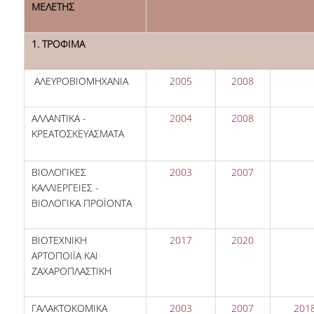
ΜΕΛΕΤΗΣ
COLLECTIONS
1. ΤΡΟΦΙΜΑ
PRINTED COLLECTIONS
ΑΛΕΥΡΟΒΙΟΜΗΧΑΝΙΑ
2005
2008
ELECTRONIC
RESOURCES
ΑΛΛΑΝΤΙΚΑ -
2004
2008
DEPOSITORY LIBRARIES
ΚΡΕΑΤΟΣΚΕΥΑΣΜΑΤΑ
SERVICES
ΒΙΟΛΟΓΙΚΕΣ
2003
2007
ΚΑΛΛΙΕΡΓΕΙΕΣ -
BORROWING
ΒΙΟΛΟΓΙΚΑ ΠΡΟΪΟΝΤΑ
INTERLIBRARY LOAN (ILL
ΒΙΟΤΕΧΝΙΚΗ
2017
2020
COPYING – PRINTING
ΑΡΤΟΠΟΙΪΑ ΚΑΙ
SERVICES
ΖΑΧΑΡΟΠΛΑΣΤΙΚΗ
ACCESSIBILITY
ΓΑΛΑΚΤΟΚΟΜΙΚΑ
2003
2007
201