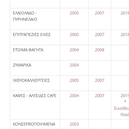
TOOLS
ΕΛΑΙΟΛΑΔΟ -
2005
2007
201
LIBRARY GUIDES
ΠΥΡΗΝΕΛΑΙΟ
REFERENCES
ΕΠΙΤΡΑΠΕΖΙΕΣ ΕΛΙΕΣ
2005
2007
201
WOS
ΕΤΟΙΜΑ ΦΑΓΗΤΑ
2004
2008
SCOPUS
ΖΥΜΑΡΙΚΑ
2004
GOOGLE SCHOLAR
MICROSOFT ACADEMIC
ΙΧΘΥΟΚΑΛΛΙΕΡΓΕΙΕΣ
2005
2007
SEARCH
INCITES JOURNAL
ΚΑΦΕΣ - ΑΛΥΣΙΔΕΣ CAFE
2004
2007
201
CITATION REPORTS
*
Συνοδευ
AUEB WEB ARCHIVE
Υλικ
ΚΟΝΣΕΡΒΟΠΟΙΗΜΕΝΑ
2003
SYNERGIES