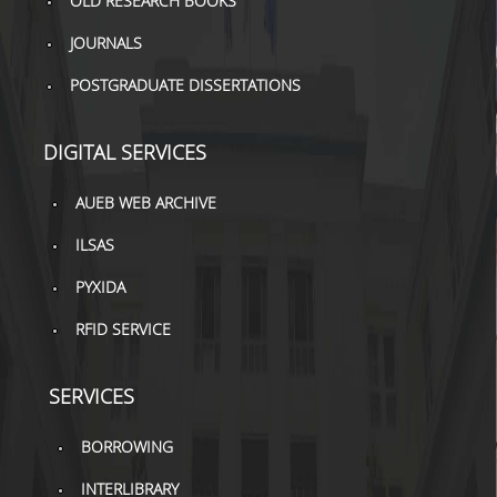
OLD RESEARCH BOOKS
TOOLS
JOURNALS
LIBRARY GUIDES
POSTGRADUATE DISSERTATIONS
REFERENCES
DIGITAL SERVICES
WOS
AUEB WEB ARCHIVE
SCOPUS
ILSAS
GOOGLE SCHOLAR
PYXIDA
MICROSOFT ACADEMIC
SEARCH
RFID SERVICE
INCITES JOURNAL
CITATION REPORTS
SERVICES
AUEB WEB ARCHIVE
BORROWING
SYNERGIES
INTERLIBRARY