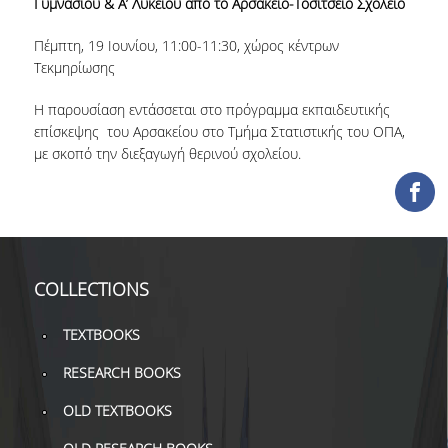
Γυμνασίου & Α’ Λυκείου από το Αρσάκειο-Τοσίτσειο Σχολείο
COLLECTIONS
Πέμπτη, 19 Ιουνίου, 11:00-11:30, χώρος κέντρων
Τεκμηρίωσης
PRINTED COLLECTIONS
Η παρουσίαση εντάσσεται στο πρόγραμμα εκπαιδευτικής
ELECTRONIC
επίσκεψης του Αρσακείου στο Τμήμα Στατιστικής του ΟΠΑ,
RESOURCES
με σκοπό την διεξαγωγή θερινού σχολείου.
DEPOSITORY LIBRARIES
SERVICES
BORROWING
COLLECTIONS
INTERLIBRARY LOAN (ILL
TEXTBOOKS
COPYING – PRINTING
RESEARCH BOOKS
SERVICES
OLD TEXTBOOKS
ACCESSIBILITY