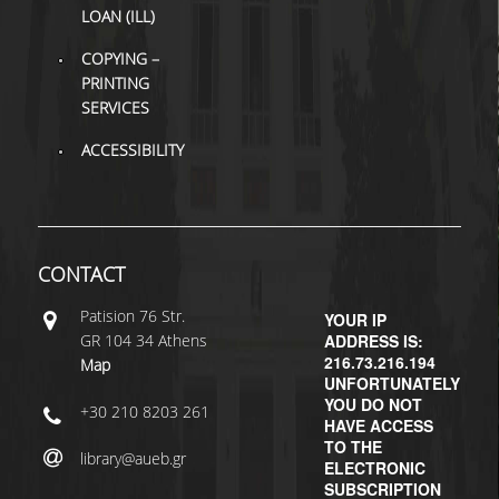
LOAN (ILL)
H.E.LI.N.
COPYING –
PRINTING
HEAL LINK
SERVICES
HEAL-LINK PORTAL
ACCESSIBILITY
QAUAL
SCHOLARLY
COMMUNICATION
CONTACT
Patisiοn 76 Str.
YOUR IP
GR 104 34 Athens
ADDRESS IS:
216.73.216.194
Map
UNFORTUNATELY
YOU DO NOT
+30 210 8203 261
HAVE ACCESS
TO THE
library@aueb.gr
ELECTRONIC
SUBSCRIPTION