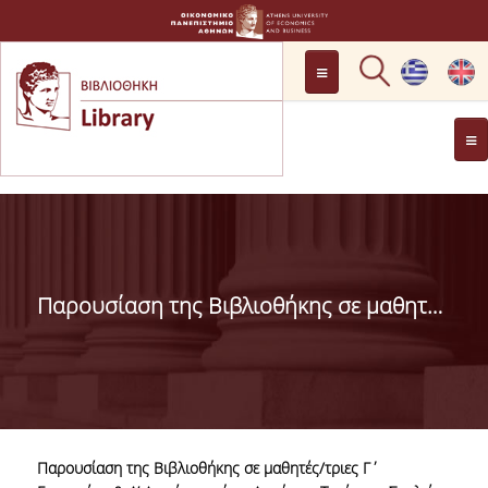
LOCATION
OPENING HOURS
GENERAL INFORMATION
CONTACT
HISTORY
LIBRARY COMMITTEE
Παρουσίαση της Βιβλιοθήκης σε μαθητές/τριες Γ΄ Γυμνασίου & Α’ Λυκείου από το Αρσάκειο-Τοσίτσειο Σχολείο
MANAGEMENT &
PERSONNEL
LIBRARY RULES
DEVELOPMENT
Παρουσίαση της Βιβλιοθήκης σε μαθητές/τριες Γ΄
PROJECTS