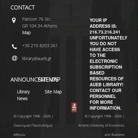
CONTACT
Patisiοn 76 Str.
YOUR IP
GR 104 34 Athens
ADDRESS IS:
216.73.216.241
Map
UNFORTUNATELY
YOU DO NOT
+30 210 8203 261
HAVE ACCESS
TO THE
library@aueb.gr
ELECTRONIC
SUBSCRIPTION
BASED
RESOURCES OF
ANNOUNCEMENTS
SITEMAP
AUEB LIBRARY!
CONTACT OUR
Library
Site Map
PERSONNEL
News
FOR MORE
INFORMATION.
© Copyright 1996 - 2026 |
© Copyright 1996 - 2026 |
Οικονομικό Πανεπιστήμιο
Athens University of Economics
Αθηνών
and Business