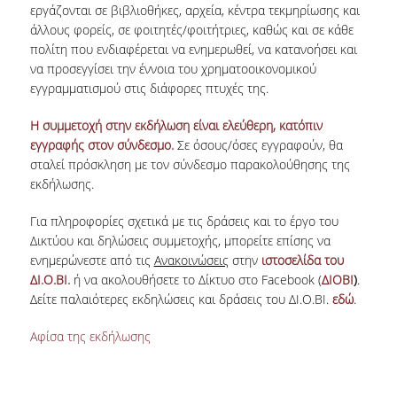
εργάζονται σε βιβλιοθήκες, αρχεία, κέντρα τεκμηρίωσης και
άλλους φορείς, σε φοιτητές/φοιτήτριες, καθώς και σε κάθε
H.E.LI.N.
πολίτη που ενδιαφέρεται να ενημερωθεί, να κατανοήσει και
να προσεγγίσει την έννοια του χρηματοοικονομικού
HEAL LINK
εγγραμματισμού στις διάφορες πτυχές της.
HEAL-LINK PORTAL
Η συμμετοχή στην εκδήλωση είναι ελεύθερη, κατόπιν
QAUAL
εγγραφής στον σύνδεσμο.
Σε όσους/όσες εγγραφούν, θα
σταλεί πρόσκληση με τον σύνδεσμο παρακολούθησης της
SCHOLARLY
εκδήλωσης.
COMMUNICATION
Για πληροφορίες σχετικά με τις δράσεις και το έργο του
Δικτύου και δηλώσεις συμμετοχής, μπορείτε επίσης να
ενημερώνεστε από τις
Ανακοινώσεις
στην
ιστοσελίδα του
ΔΙ.Ο.ΒΙ.
ή να ακολουθήσετε το Δίκτυο στο Facebook (
ΔΙΟΒΙ
)
.
Δείτε παλαιότερες εκδηλώσεις και δράσεις του ΔΙ.Ο.ΒΙ.
εδώ
.
Αφίσα της εκδήλωσης