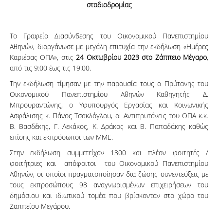
σταδιοδρομίας
Το Γραφείο Διασύνδεσης του Οικονομικού Πανεπιστημίου
Αθηνών, διοργάνωσε με μεγάλη επιτυχία την εκδήλωση «Ημέρες
Καριέρας ΟΠΑ», στις
24 Οκτωβρίου 2023 στο Ζάππειο Μέγαρο
,
από τις 9:00 έως τις 19:00.
Την εκδήλωση τίμησαν με την παρουσία τους ο Πρύτανης του
Οικονομικού Πανεπιστημίου Αθηνών Καθηγητής Δ.
Μπρουραντώνης, ο Υφυπουργός Εργασίας και Κοινωνικής
Ασφάλισης κ. Πάνος Τσακλόγλου, οι Αντιπρυτάνεις του ΟΠΑ κ.κ.
Β. Βασδέκης, Γ. Λεκάκος, Κ. Δράκος και Β. Παπαδάκης καθώς
επίσης και εκπρόσωποι των ΜΜΕ.
Στην εκδήλωση συμμετείχαν 1300 και πλέον φοιτητές /
φοιτήτριες και απόφοιτοι του Οικονομικού Πανεπιστημίου
Αθηνών, οι οποίοι πραγματοποίησαν δια ζώσης συνεντεύξεις με
τους εκπροσώπους 98 αναγνωρισμένων επιχειρήσεων του
δημόσιου και ιδιωτικού τομέα που βρίσκονταν στο χώρο του
Ζαππείου Μεγάρου.