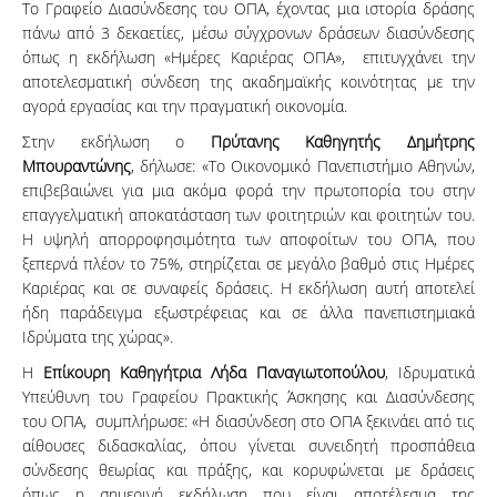
Το Γραφείο Διασύνδεσης του ΟΠΑ, έχοντας μια ιστορία δράσης
πάνω από 3 δεκαετίες, μέσω σύγχρονων δράσεων διασύνδεσης
όπως η εκδήλωση «Ημέρες Καριέρας ΟΠΑ», επιτυγχάνει την
αποτελεσματική σύνδεση της ακαδημαϊκής κοινότητας με την
αγορά εργασίας και την πραγματική οικονομία.
Στην εκδήλωση ο
Πρύτανης Καθηγητής Δημήτρης
Μπουραντώνης
, δήλωσε: «Το Οικονομικό Πανεπιστήμιο Αθηνών,
επιβεβαιώνει για μια ακόμα φορά την πρωτοπορία του στην
επαγγελματική αποκατάσταση των φοιτητριών και φοιτητών του.
Η υψηλή απορροφησιμότητα των αποφοίτων του ΟΠΑ, που
ξεπερνά πλέον το 75%, στηρίζεται σε μεγάλο βαθμό στις Ημέρες
Καριέρας και σε συναφείς δράσεις. Η εκδήλωση αυτή αποτελεί
ήδη παράδειγμα εξωστρέφειας και σε άλλα πανεπιστημιακά
Ιδρύματα της χώρας».
Η
Επίκουρη Καθηγήτρια Λήδα Παναγιωτοπούλου
, Ιδρυματικά
Υπεύθυνη του Γραφείου Πρακτικής Άσκησης και Διασύνδεσης
του ΟΠΑ, συμπλήρωσε: «Η διασύνδεση στο ΟΠΑ ξεκινάει από τις
αίθουσες διδασκαλίας, όπου γίνεται συνειδητή προσπάθεια
σύνδεσης θεωρίας και πράξης, και κορυφώνεται με δράσεις
όπως η σημερινή εκδήλωση που είναι αποτέλεσμα της