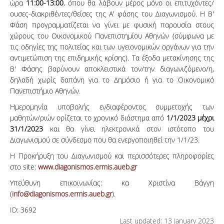
ώρα
11:00-13:00
, όπου θα λάβουν μέρος μόνο οι επιτυχόντες/
ουσες-διακριθέντες/θείσες της Α' φάσης του Διαγωνισμού. Η Β'
Φάση προγραμματίζεται να γίνει με φυσική παρουσία στους
χώρους του Οικονομικού Πανεπιστημίου Αθηνών (σύμφωνα με
τις οδηγίες της πολιτείας και των υγειονομικών οργάνων για την
αντιμετώπιση της επιδημικής κρίσης). Τα έξοδα μετακίνησης της
Β' Φάσης βαρύνουν αποκλειστικά τον/την διαγωνιζόμενο/η,
δηλαδή χωρίς δαπάνη για το Δημόσιο ή για το Οικονομικό
Πανεπιστήμιο Αθηνών.
Ημερομηνία υποβολής ενδιαφέροντος συμμετοχής των
μαθητών/ριών ορίζεται το χρονικό διάστημα από
1/1/2023 μέχρι
31/1/2023
και θα γίνει ηλεκτρονικά στον ιστότοπο του
Διαγωνισμού σε σύνδεσμο που θα ενεργοποιηθεί την 1/1/23.
Η Προκήρυξη του Διαγωνισμού και περισσότερες πληροφορίες
στο site:
www.diagonismos.ermis.aueb.gr
Υπεύθυνη επικοινωνίας: κα Χριστίνα Βάγγη
(
info@diagonismos.ermis.aueb.gr
).
ID:
3692
Last updated: 13 January 2023