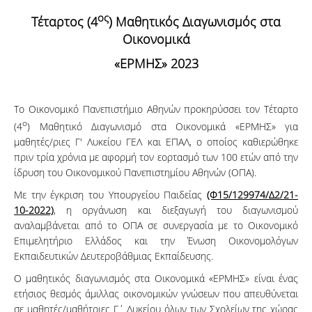
ος
Τέταρτος (4
) Μαθητικός Διαγωνισμός στα
Οικονομικά
«ΕΡΜΗΣ» 2023
Το Οικονομικό Πανεπιστήμιο Αθηνών προκηρύσσει τον Τέταρτο
ο
(4
) Μαθητικό Διαγωνισμό στα Οικονομικά «ΕΡΜΗΣ» για
μαθητές/ριες Γ' Λυκείου ΓΕΛ και ΕΠΑΛ, ο οποίος καθιερώθηκε
πριν τρία χρόνια με αφορμή τον εορτασμό των 100 ετών από την
ίδρυση του Οικονομικού Πανεπιστημίου Αθηνών (ΟΠΑ).
Με την έγκριση του Υπουργείου Παιδείας
(Φ15/129974/Δ2/21-
10-2022)
, η οργάνωση και διεξαγωγή του διαγωνισμού
αναλαμβάνεται από το ΟΠΑ σε συνεργασία με το Οικονομικό
Επιμελητήριο Ελλάδος και την Ένωση Οικονομολόγων
Εκπαιδευτικών Δευτεροβάθμιας Εκπαίδευσης.
Ο μαθητικός διαγωνισμός στα Οικονομικά «ΕΡΜΗΣ» είναι ένας
ετήσιος θεσμός άμιλλας οικονομικών γνώσεων που απευθύνεται
σε μαθητές/μαθήτριες Γ΄ Λυκείου όλων των Σχολείων της χώρας