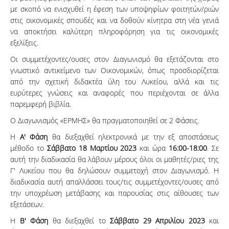
με σκοπό να ενισχυθεί η έφεση των υποψηφίων φοιτητών/ριών
στις οικονομικές σπουδές και να δοθούν κίνητρα στη νέα γενιά
να αποκτήσει καλύτερη πληροφόρηση για τις οικονομικές
εξελίξεις.
Οι συμμετέχοντες/ουσες στον Διαγωνισμό θα εξετάζονται στο
γνωστικό αντικείμενο των Οικονομικών, όπως προσδιορίζεται
από την σχετική διδακτέα ύλη του Λυκείου, αλλά και τις
ευρύτερες γνώσεις και αναφορές που περιέχονται σε άλλα
παρεμφερή βιβλία.
Ο Διαγωνισμός «ΕΡΜΗΣ» θα πραγματοποιηθεί σε 2 Φάσεις.
Η
Α' Φάση
θα διεξαχθεί ηλεκτρονικά με την εξ αποστάσεως
μέθοδο το
Σάββατο 18 Μαρτίου 2023
και ώρα
16:00-18:00
. Σε
αυτή την διαδικασία θα λάβουν μέρους όλοι οι μαθητές/ριες της
Γ' Λυκείου που θα δηλώσουν συμμετοχή στον Διαγωνισμό. Η
διαδικασία αυτή απαλλάσσει τους/τις συμμετέχοντες/ουσες από
την υποχρέωση μετάβασης και παρουσίας στις αίθουσες των
εξετάσεων.
Η
Β' Φάση
θα διεξαχθεί το
Σάββατο 29 Απριλίου 2023
και