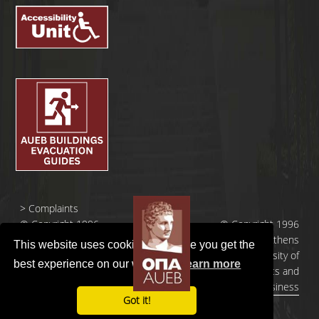
>
Complaints
© Copyright 1996
© Copyright 1996
- 2026 |
- 2026 | Athens
This website uses cookies to ensure you get the
Οικονομικό
University of
best experience on our website.
Learn more
Πανεπιστήμιο
Economics and
Αθηνών
Business
Got it!