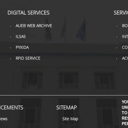
DIGITAL SERVICES
SERVI
AUEB WEB ARCHIVE
BO
ILSAS
IN
PYXIDA
CO
RFID SERVICE
AC
YOU
CEMENTS
SITEMAP
UN
TO
RE
News
Site Map
PE