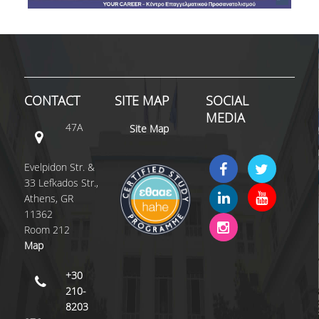
COMPLAINT FORM
ALUMNI
GRADUATE EMPLOYMENT
CONTACT
SITE MAP
SOCIAL
MEDIA
GRADUATION
47A
Site Map
ALUMNI ASSOCIATION
Evelpidon Str. &
HR STORIES
33 Lefkados Str.,
Athens, GR
RESEARCH
11362
Room 212
HRM LABORATORY
Map
FACULTY AND STAFF
+30
210-
RESIDENT FACULTY MEMNBERS
8203