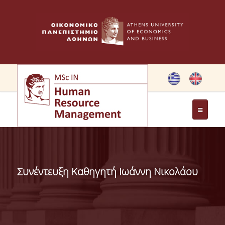
THE PROGRAMME
OBJECTIVES OF MSC IN HRM
Συνέντευξη Καθηγητή Ιωάννη Νικολάου
GREETING FROM THE DIRECTOR OF THE MSC PROGRAM
GREETING FROM THE FOUNDER
MEMBERS OF THE PROGRAM COMMITTEE