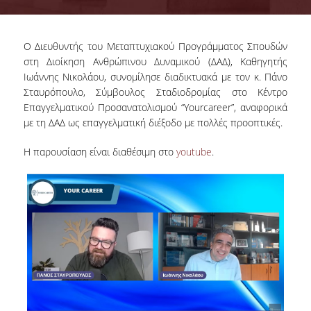
ADVISORY COMMITTEE
Ο Διευθυντής του Μεταπτυχιακού Προγράμματος Σπουδών
INFRASTRUCTURES
στη Διοίκηση Ανθρώπινου Δυναμικού (ΔΑΔ), Καθηγητής
Ιωάννης Νικολάου, συνομίλησε διαδικτυακά με τον κ. Πάνο
PROGRAM COURSES
Σταυρόπουλο, Σύμβουλος Σταδιοδρομίας στο Κέντρο
MSC IN HRM GUIDE
Επαγγελματικού Προσανατολισμού “Yourcareer”, αναφορικά
με τη ΔΑΔ ως επαγγελματική διέξοδο με πολλές προοπτικές.
PROSPECTIVE STUDENTS
Η παρουσίαση είναι διαθέσιμη στο
youtube
.
WHO IT IS FOR
APPLICATIONS
TUITION FEES - SCHOLARSHIPS
ACTIVE STUDENTS
FULL TIME PROGRAM
PART TIME PROGRAM