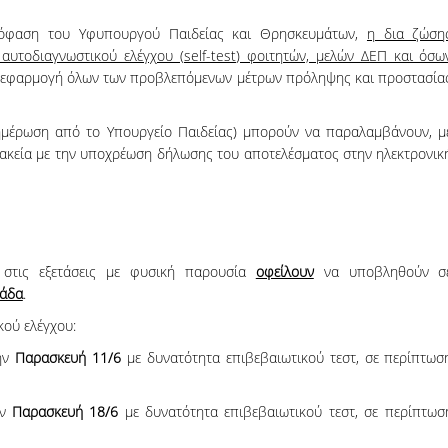
06, 2026
Organizations acro
φαση του Υφυπουργού Παιδείας και Θρησκευμάτων,
η δια ζώση
 αυτοδιαγνωστικού ελέγχου (
self
-
test
) φοιτητών, μελών ΔΕΠ και όσω
 εφαρμογή όλων των προβλεπόμενων μέτρων πρόληψης και προστασία
νημέρωση από το Υπουργείο Παιδείας) μπορούν να παραλαμβάνουν, μ
ρμακεία με την υποχρέωση δήλωσης του αποτελέσματος στην ηλεκτρονικ
 στις εξετάσεις με φυσική παρουσία
οφείλουν
να υποβληθούν σ
μάδα
.
κού ελέγχου:
την
Παρασκευή 11/6
με δυνατότητα επιβεβαιωτικού τεστ, σε περίπτωσ
ην
Παρασκευή
18/6
με δυνατότητα επιβεβαιωτικού τεστ, σε περίπτωσ