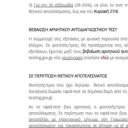
3)
Για την 3η εβδομάδα
(28-29/6), να γίνει το τεστ 
θετικού αποτελέσματος, έως και την
Κυριακή 27/6
.
ΒΕΒΑΙΩΣΗ ΑΡΝΗΤΙΚΟΥ ΑΥΤΟΔΙΑΓΝΩΣΤΙΚΟΥ ΤΕΣΤ
Η συμμετοχή στις εξετάσεις με φυσική παρουσία επι
ελέγχου. Οι φοιτητές/τριες, θα προσέρχονται στις 
εξετάσεων, έχοντας μαζί τους
βεβαίωση αρνητικού αυτ
testing.gov.gr, είτε
χειρόγραφη
(πατήστε
εδώ
) με αναγρ
ΣΕ ΠΕΡΙΠΤΩΣΗ ΘΕΤΙΚΟΥ ΑΠΟΤΕΛΕΣΜΑΤΟΣ
Φοιτητής/τρια που έχει δηλώσει θετικό αποτέλεσμα 
διενέργεια δωρεάν rapid-test σε δημόσια δομή από τη
testing.gov.gr.
Αν το rapid-test βγει αρνητικό, ο φοιτητής/τρια
αποτελέσματος. Σε περίπτωση που το rapid-test βγει
αποστέλλει με ηλεκτρονικό μήνυμα, στη Γραμματ
αποτελέσματος και παραπέμπεται σε εξέταση με εξ 