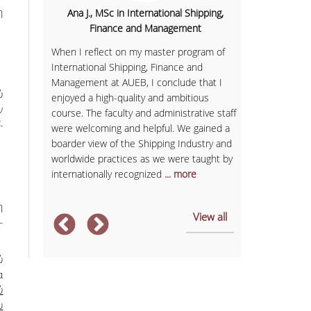
η
Ana J., MSc in International Shipping,
thematics
Sofia K., 
Finance and Management
Having finish
When I reflect on my master program of
's
Communicatio
International Shipping, Finance and
 to
business with
Management at AUEB, I conclude that I
 I also
in Services M
ύ
enjoyed a high-quality and ambitious
o the
provided me w
ν
course. The faculty and administrative staff
g,
expectations.
-
were welcoming and helpful. We gained a
n
and member of
boarder view of the Shipping Industry and
arned
always had sel
worldwide practices as we were taught by
management sk
internationally recognized
... more
ore
After
... more
η
View all
–
ύ
α
ύ
υ