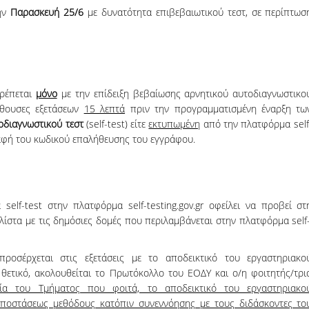
την
Παρασκευή
25/6
με δυνατότητα επιβεβαιωτικού τεστ, σε περίπτωσ
Svetoslav D., MSc in Business Ma
Having completed my studies in
economics, I attended the Master
program in Business Mathematics
deepen my knowledge in math. But
τρέπεται
μόνο
με την επίδειξη βεβαίωσης αρνητικού αυτοδιαγνωστικο
gained knowledge in fields close t
αίθουσες εξετάσεων
15 λεπτά
πριν την προγραμματισμένη έναρξη τω
'real' economy, such as accountin
οδιαγνωστικού τεστ
(self-test) είτε
εκτυπωμένη
από την πλατφόρμα self
business research and informatio
αφή του κωδικού επαλήθευσης του εγγράφου.
technology. At the same time I le
more about products based on
mathematical tools, such as
... m
self-test στην πλατφόρμα self-testing.gov.gr οφείλει να προβεί στ
 λίστα με τις δημόσιες δομές που περιλαμβάνεται στην πλατφόρμα self
 προσέρχεται στις εξετάσεις με το αποδεικτικό του εργαστηριακο
 θετικό, ακολουθείται το Πρωτόκολλο του ΕΟΔΥ και ο/η φοιτητής/τρι
εία του Τμήματος που φοιτά, το αποδεικτικό του εργαστηριακο
αποστάσεως μεθόδους κατόπιν συνεννόησης με τους διδάσκοντες το