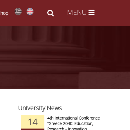
shop
University News
nd Arts -
4th International Conference
14
09
al Access
“Greece 2040: Education,
Research - Innovation,