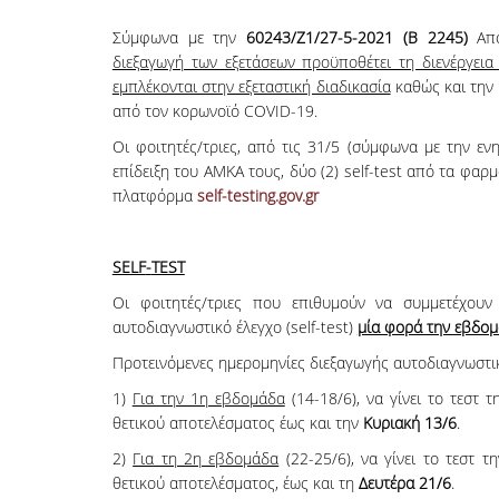
Σύμφωνα με την
60243/Ζ1/27-5-2021 (Β 2245)
Από
διεξαγωγή των εξετάσεων προϋποθέτει τη διενέργεια
εμπλέκονται στην εξεταστική διαδικασία
καθώς και την
από τον κορωνοϊό COVID-19.
Οι φοιτητές/τριες, από τις 31/5 (σύμφωνα με την ε
επίδειξη του ΑΜΚΑ τους, δύο (2) self-test από τα φα
πλατφόρμα
self-testing.gov.gr
SELF
-
TEST
Οι φοιτητές/τριες που επιθυμούν να συμμετέχουν
αυτοδιαγνωστικό έλεγχο (self-test)
μία φορά την εβδο
Προτεινόμενες ημερομηνίες διεξαγωγής αυτοδιαγνωστι
1)
Για την 1η εβδομάδα
(14-18/6), να γίνει το τεστ 
θετικού αποτελέσματος έως και την
Κυριακή 13/6
.
2)
Για τη 2η εβδομάδα
(22-25/6), να γίνει το τεστ τ
θετικού αποτελέσματος, έως και τη
Δευτέρα 21/6
.