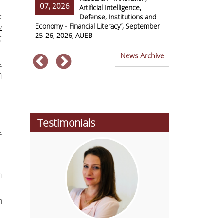
07, 2026
07, 2026
ss Europe
Artificial Intelligence,
ς
Defense, Institutions and
Economy - Financial Literacy”, September
of Economics 
ν
25-26, 2026, AUEB
2026
ς
News Archive
ε
ή
Testimonials
ε
η
η