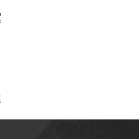
ι
α
1
1