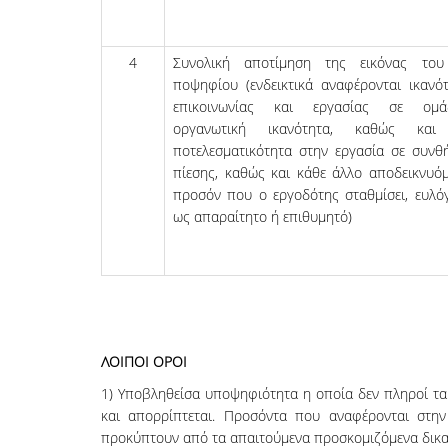
4
Συνολική αποτίμηση της εικόνας του υ
ποψηφίου (ενδεικτικά ανα­φέ­ρο­νται ικανό­
επικοινωνίας και εργασίας σε ομάδ
οργανωτική ικανότητα, καθώς και 
ποτελεσματικό­τη­τα στην εργασία σε συνθ
πίεσης, καθώς και κάθε άλλο α­­πο­δει­κ­νυ­ό­μ
προσόν που ο ερ­γο­δό­της στα­θ­­­μίσει, ευ­λό­
ως απαραίτητο ή επιθυμητό)
ΛΟΙΠΟΙ ΟΡΟΙ
1) Υποβληθείσα υποψηφιότητα η οποία δεν πληροί τα
και απορρίπτεται. Προσόντα που αναφέρονται στη
προκύπτουν από τα απαιτούμενα προσκομιζόμενα δικαι