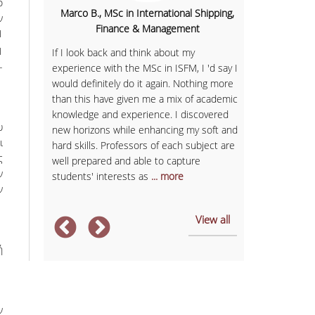
ο
Marco B., MSc in International Shipping,
al
Sofia K., 
ν
Finance & Management
1
uch more
Having finish
1
If I look back and think about my
Communicatio
­
experience with the MSc in ISFM, I 'd say I
ready to
business with
would definitely do it again. Nothing more
t was an
in Services M
than this have given me a mix of academic
ed me to
provided me w
knowledge and experience. I discovered
personal
expectations.
υ
new horizons while enhancing my soft and
 and
and member of
ι
hard skills. Professors of each subject are
ly.
always had sel
ς
well prepared and able to capture
management sk
ν
students' interests as
... more
After
... more
ν
View all
ή
ν