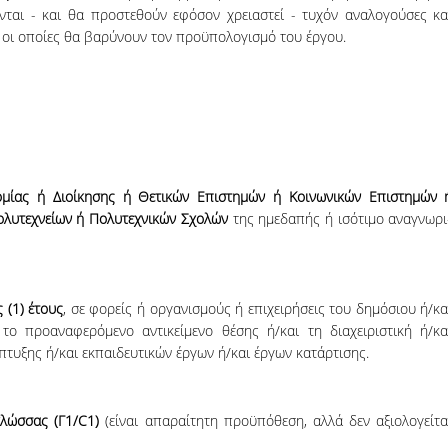
ται - και θα προστεθούν εφόσον χρειαστεί - τυχόν αναλογούσες κα
 οι οποίες θα βαρύνουν τον προϋπολογισμό του έργου.
ίας ή Διοίκησης ή Θετικών Επιστημών ή Κοι­νω­νικών Ε­πι­στημών 
τε­χ­νείων ή Πο­λυ­τε­­­­χνικών Σχολών
της η­με­­δα­­πής ή ισότιμο ανα­γνω­ρι
 (1) έτους
, σε φορείς ή οργανισμούς ή επιχειρήσεις του δημόσιου ή/κα
το προαναφερόμενο αντικείμενο θέσης ή/και τη διαχειριστική ή/κα
νάπτυξης ή/και εκπαιδευτικών έργων ή/και έργων κατάρτισης.
λώσσας (Γ1/
C
1)
(είναι απα­ραί­τη­τη προ­ϋ­­­πόθεση, αλ­λά δεν α­­ξιο­λο­γεί­τα