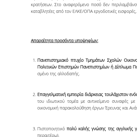
κρατήσεων. Στο αναφερόμενο ποσό δεν περιλαμβάνον
καταβλητέες από τον ΕΛΚΕ/ΟΠΑ εργοδοτικές εισφορές,
Απαραίτητα προσόντα υποψηφίων:
Πανεπιστημιακό πτυχίο Τμημάτων Σχολών Οικονομ
Πολιτικών Επιστημών Πανε­πι­­στημίων ή Δίπλωμα Πολυ­
σμένο της αλ­λο­δα­πής.
Επαγγελματική εμπειρία διάρκειας τουλάχιστον ενός
του ιδιωτικού τομέα με αντικείμενο συναφές με 
οικονομική παρα­κο­λού­θηση έρ­­­γων Έρευνας και Α
Πιστοποιητικό
πολύ καλής γνώσης της αγγλικής γ
περαιτέρω).