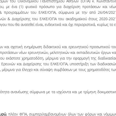
ομών του Οικονομικού Πανεπιστημίου Αθηνών (ΟΠΑ) κ. Κωνσταντίν
Bozidar J., MBA Internation
γου, με ένα (1) φυσικό πρόσωπο για διαχείριση προτάσεων και νέω
ων & προγραμμάτων του ΕΛΚΕ/ΟΠΑ, σύμφωνα με την από 26/04/202
The programme was for me so m
νών & Διαχείρισης του ΕΛΚΕ/ΟΠΑ του ακαδημαϊκού έτους 2020-202
than learning modern business
έργου που θα α­­να­τε­θεί εί­ναι, ενδεικτικά και όχι περιοριστικά, κυρίως το ε
tools/methodologies and getting 
work in a truly global workplace. I
environment which also encourag
take a step back and rethink my 
 και σχετική ενημέρωση διδακτικού και ερευνητικού προσωπικού το
strengths, values and aspirations
προτάσεων νέων ερευνητικών, μελετητικών και εκπαιδευτικών έργων κα
design my future career according
υ εκάστοτε χρηματοδότη, μέριμνα για την εφαρμογή της διαδικασία
Ερευνών και Διαχείρισης του ΕΛΚΕ/ΟΠΑ, υποστήριξη των διαδικασιώ
, μέριμνα για έλεγχο και σύναψη συμβάσεων με τους χρηματοδότες τω
ότητα ανανέωσης σύμφωνα με τα ισχύοντα και με τρί­μηνη δοκιμαστικ
ευρώ
, πλέον ΦΠΑ, συμπεριλαμβανομένων όλων των φόρων και νόμιμω