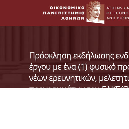
Πρόσκληση εκδήλωσης ενδ
έργου με ένα (1) φυσικό π
νέων ερευνητικών, μελετητ
προγραμμάτων του ΕΛΚΕ/ΟΠ
εσόδων Ο.Π.Α. από Π.Μ.Σ.