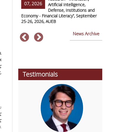
07, 2026
07, 2026
ss Europe
Artificial Intelligence,
Defense, Institutions and
Economy - Financial Literacy”, September
of Economics 
25-26, 2026, AUEB
2026
News Archive
ι
ι
ς
,
Testimonials
υ
ς
ς
ι