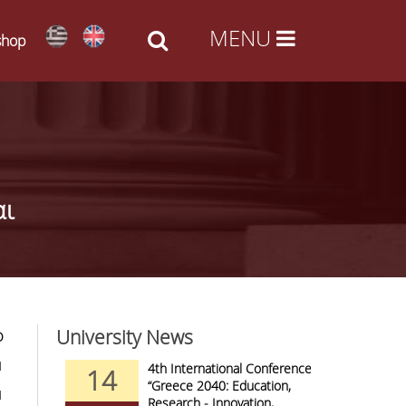
shop
αι
University News
Ο
1
nd Arts -
4th International Conference
14
09
al Access
“Greece 2040: Education,
1
Research - Innovation,