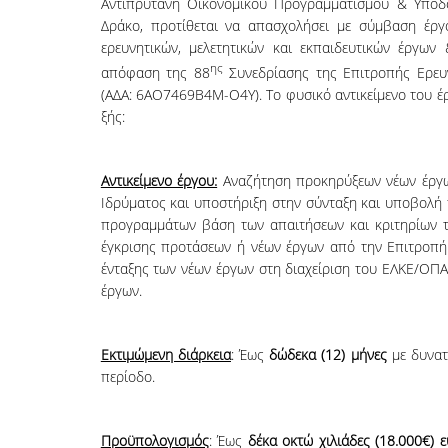
Αντιπρύτανη Οικονομικού Προγραμματισμού & Υποδ
Δράκο, προ­τί­θεται να απασχολήσει με σύμβαση έρ
ερευνητικών, μελετητικών και εκπαιδευτικών έργ
ης
απόφαση της 88
Συνεδρίασης της Επιτροπής Ερευ
(ΑΔΑ: 6ΑΟ7469Β4Μ-Ο4Υ). Το φυ­­­­σικό α­ντι­­­κεί­­με­νο του 
ξής:
Αντικείμενο έργου:
Αναζήτηση προκηρύξεων νέων έργων
Ιδρύματος και υποστήριξη στην σύνταξη και υποβολή 
προγραμμάτων βάση των απαιτήσεων και κριτηρίων το
έγκρισης προτάσεων ή νέων έργων από την Επιτροπή 
ένταξης των νέων έργων στη διαχείριση του ΕΛΚΕ/ΟΠΑ
έργων.
Εκτιμώμενη διάρκεια
: Έως
δώδεκα (12) μήνες
με δυνατ
περίοδο.
Προϋπολογισμός
: Έως
δέκα οκτώ χιλιάδες (18.000€) 