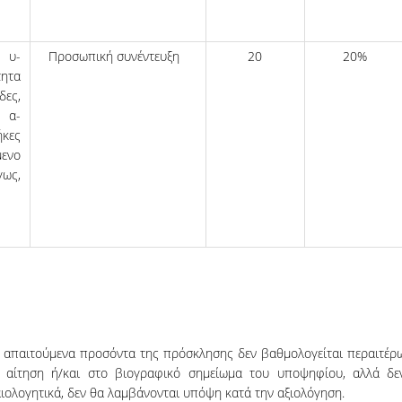
­­­
Προσωπική συνέντευξη
20
20%
τητα
ες,
α­­
ήκες
ε­νο
γως,
 απαιτούμενα προσόντα της πρόσκλησης δεν βαθμολογείται περαιτέρ
ν αίτηση ή/και στο βιογραφικό σημείωμα του υποψηφίου, αλλά δε
ολογητικά, δεν θα λαμβάνονται υπόψη κατά την αξιολόγηση.