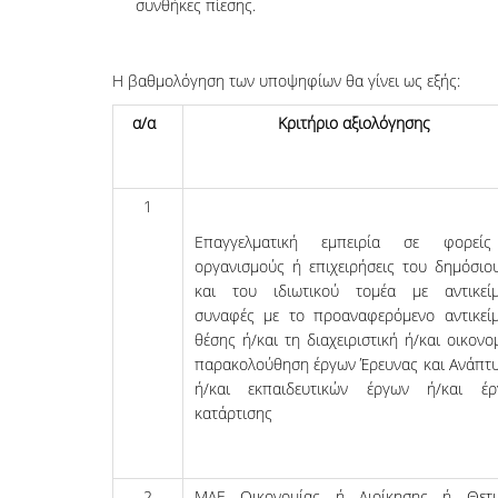
συνθήκες πίεσης.
Η βαθμολόγηση των υποψηφίων θα γίνει ως εξής:
α/α
Κριτήριο αξιολόγησης
1
Επαγγελματική εμπειρία σε φορεί
οργανισμούς ή επιχειρήσεις του δημόσιο
και του ιδιωτικού τομέα με αντικείμ
συναφές με το προαναφερόμενο αντικεί
θέσης ή/και τη διαχειριστική ή/και οικονο
παρα­κο­λού­θηση έρ­­­γων Έρευνας και Ανάπτ
ή/και εκπαιδευτικών έργων ή/και έρ
κατάρτισης
2
ΜΔΕ Οικονομίας ή Διοίκησης ή Θετι