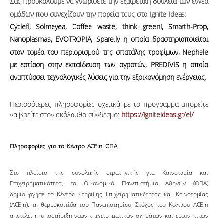
Σας προσκαλούμε να γνωρίσετε την εξαιρετική δουλειά των εννέα
ομάδων που συνεχίζουν την πορεία τους στο Ignite Ideas:
Cyclefi
,
Solmeyea
,
Coffee waste, think green!
,
Smarth-Prop
,
Nanoplasmas
,
EVOTROPIA
,
Spare
.
ly
η οποία δραστηριοποιείται
στον τομέα του περιορισμού της σπατάλης τροφίμων,
Nephele
με εστίαση στην εκπαίδευση των αγροτών,
PREDIVIS η οποία
αναπτύσσει τεχνολογικές λύσεις για την εξοικονόμηση ενέργειας.
Περισσότερες πληροφορίες σχετικά με το πρόγραμμα μπορείτε
να βρείτε στον ακόλουθο σύνδεσμο:
https://igniteideas.gr/el/
Πληροφορίες για το Κέντρο ACEin ΟΠΑ
Στο πλαίσιο της συνολικής στρατηγικής για Καινοτομία και
Επιχειρηματικότητα, το Οικονομικό Πανεπιστήμιο Αθηνών (ΟΠΑ)
δημιούργησε το Κέντρο Στήριξης Επιχειρηματικότητας και Καινοτομίας
(ACEin), τη θερμοκοιτίδα του Πανεπιστημίου. Στόχος του Κέντρου ACEin
αποτελεί η υποστήριξη νέων επιχειρηματικών σχημάτων και ερευνητικών