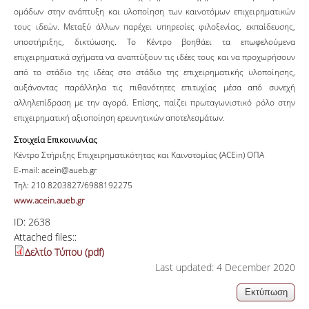
ομάδων στην ανάπτυξη και υλοποίηση των καινοτόμων επιχειρηματικών
τους ιδεών. Μεταξύ άλλων παρέχει υπηρεσίες φιλοξενίας, εκπαίδευσης,
υποστήριξης, δικτύωσης. Το Κέντρο βοηθάει τα επωφελούμενα
επιχειρηματικά σχήματα να αναπτύξουν τις ιδέες τους και να προχωρήσουν
από το στάδιο της ιδέας στο στάδιο της επιχειρηματικής υλοποίησης,
αυξάνοντας παράλληλα τις πιθανότητες επιτυχίας μέσα από συνεχή
αλληλεπίδραση με την αγορά. Επίσης, παίζει πρωταγωνιστικό ρόλο στην
επιχειρηματική αξιοποίηση ερευνητικών αποτελεσμάτων.
Στοιχεία Επικοινωνίας
Κέντρο Στήριξης Επιχειρηματικότητας και Καινοτομίας (ACEin) ΟΠΑ
E-mail: acein@aueb.gr
Τηλ: 210 8203827/6988192275
www.acein.aueb.gr
ID:
2638
Attached files::
Δελτίο Τύπου (pdf)
Last updated: 4 December 2020